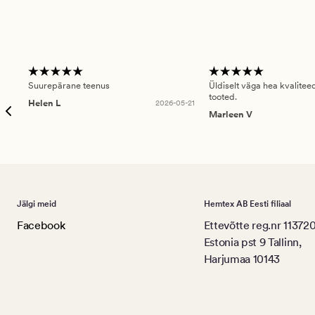
Suurepärane teenus
Üldiselt väga hea kvalitee
tooted.
Helen L
2026-05-21
Marleen V
Jälgi meid
Hemtex AB Eesti filiaal
Facebook
Ettevõtte reg.nr 11372
Estonia pst 9 Tallinn,
Harjumaa 10143