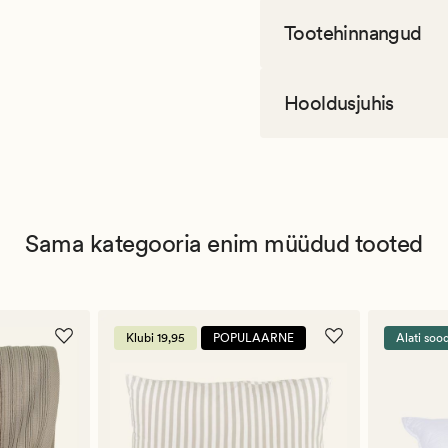
Tootehinnangud
Hooldusjuhis
Sama kategooria enim müüdud tooted
Klubi 19,95
POPULAARNE
Alati soo