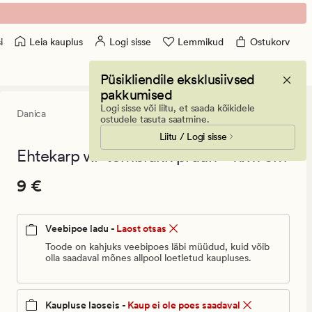
Leia kauplus
Logi sisse
Lemmikud
Ostukorv
i
Püsikliendile eksklusiivsed
pakkumised
Logi sisse või liitu, et saada kõikidele
Danica
0
(0)
0
ostudele tasuta saatmine.
arvustust
Liitu / Logi sisse
keskmise
hinnangug
Ehtekarp w/ tõmblukk pruun - 11x11 cm
0
Pris_ee
Pris_ee
9 €
9 €
9
€.
Veebipoe ladu -
Laost otsas
Vanlig
pris_ee
Toode on kahjuks veebipoes läbi müüdud, kuid võib
olla saadaval mõnes allpool loetletud kaupluses.
9
€
Kaupluse laoseis -
Kaup ei ole poes saadaval