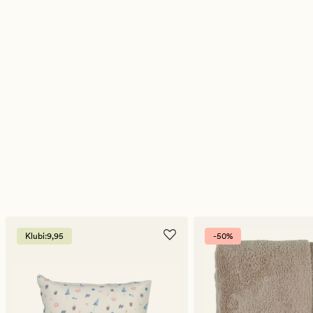
Klubi:9,95
-50%