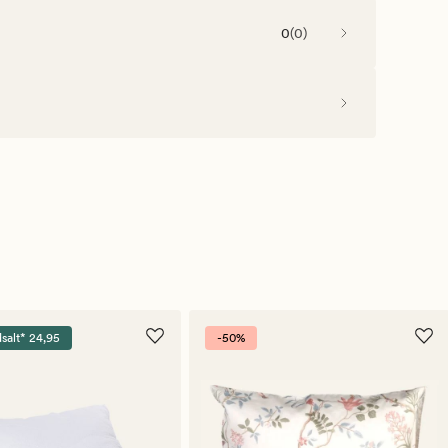
0
(
0
)
dsalt* 24,95
-50%