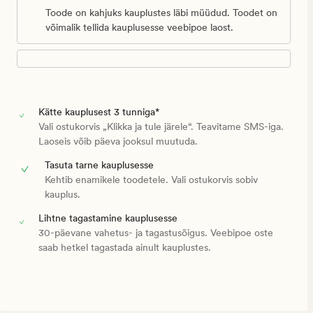
Toode on kahjuks kauplustes läbi müüdud. Toodet on
võimalik tellida kauplusesse veebipoe laost.
Kätte kauplusest 3 tunniga*
Vali ostukorvis „Klikka ja tule järele“. Teavitame SMS-iga.
Laoseis võib päeva jooksul muutuda.
Tasuta tarne kauplusesse
Kehtib enamikele toodetele. Vali ostukorvis sobiv
kauplus.
Lihtne tagastamine kauplusesse
30-päevane vahetus- ja tagastusõigus. Veebipoe oste
saab hetkel tagastada ainult kauplustes.