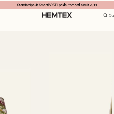
Standardpakk SmartPOSTI pakiautomaati ainult 3,99
Ots