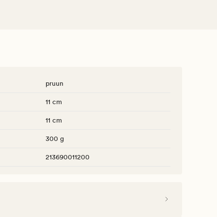
pruun
11 cm
11 cm
300 g
213690011200