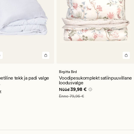
)
st
se
guga
Birgitta Bird
tiline tekk ja padi valge
Voodipesukomplekt satiinpuuvillane
loodusvalge
,95 €
Nåværende pris_ee
39,98 €
39,98 €
Nüüd
€
Vanlig pris_ee
79,95 €
Enne
79,95 €