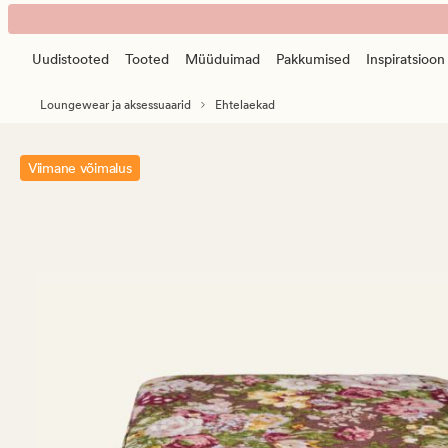
Danica
Animated
ehtekarp
banner.
w/
Uudistooted
Tooted
Müüduimad
Pakkumised
Inspiratsioon
Press
tõmblukk
ESCAPE
pruun
Loungewear ja aksessuaarid
Ehtelaekad
to
pause.
Viimane võimalus