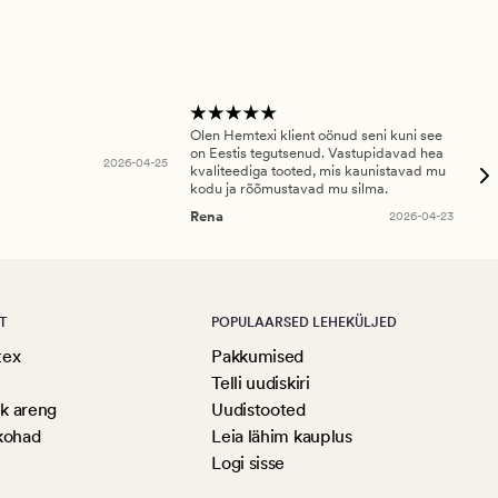
Olen Hemtexi klient oönud seni kuni see
Tar
on Eestis tegutsenud. Vastupidavad hea
abi
2026-04-25
kvaliteediga tooted, mis kaunistavad mu
ala
kodu ja rõõmustavad mu silma.
An
Rena
2026-04-23
T
POPULAARSED LEHEKÜLJED
tex
Pakkumised
Telli uudiskiri
ik areng
Uudistooted
kohad
Leia lähim kauplus
Logi sisse