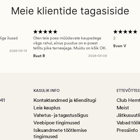
Meie klientide tagasiside
diga ilusad
Olen teie poes müüdavate kaupadega
:)
väga rahul, ainus puudus on e-poest
Sven V
tellitu pika tarneajaga. Muidu on kõik OK.
2026-05-13
Reet R
2026-05-08
KASULIK INFO
ETTEVÕTTES
041
Kontaktandmed ja klienditugi
Club Hem
Leia kauplus
Meist
Vahetus- ja tagastusõigus
Jätkusuutl
Veebipoe tingimused
Vabad töö
Isikuandmete töötlemise
Pressiinfo
tingimused