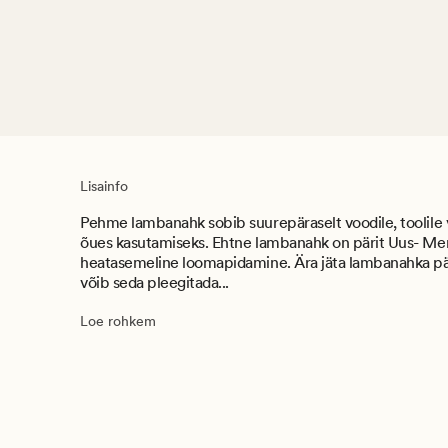
Lisainfo
Pehme lambanahk sobib suurepäraselt voodile, toolile 
õues kasutamiseks. Ehtne lambanahk on pärit Uus- Mer
heatasemeline loomapidamine. Ära jäta lambanahka päi
võib seda pleegitada...
Loe rohkem