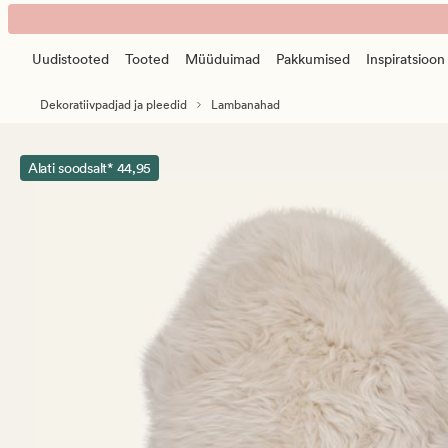
Longwool
Animated
lambanahk
banner.
naturaalne
Uudistooted
Tooted
Müüduimad
Pakkumised
Inspiratsioon
Press
toon
ESCAPE
Dekoratiivpadjad ja pleedid
Lambanahad
to
pause.
Alati soodsalt* 44,95