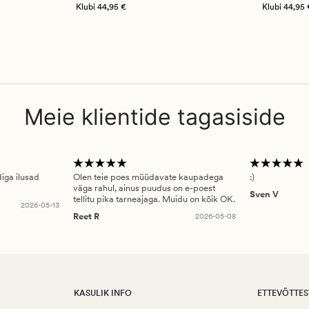
Klubi
44,95 €
Klubi
44,95 
Meie klientide tagasiside
diga ilusad
Olen teie poes müüdavate kaupadega
:)
väga rahul, ainus puudus on e-poest
Sven V
tellitu pika tarneajaga. Muidu on kõik OK.
2026-05-13
Reet R
2026-05-08
KASULIK INFO
ETTEVÕTTES