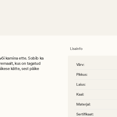
Lisainfo
või kamina ette. Sobib ka
emaalt, kus on tagatud
Värv
:
kese kätte, sest päike
Pikkus
:
Laius
:
Kaal
:
Materjal
:
Sertifikaat
: