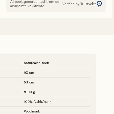
AI poolt genereeritud klientide
Verified by Trustvoice
arvustuste kokkuvõte
naturaalne toon
93 cm
53 cm
1000 g
100% Nahk/nahk
Woolmark