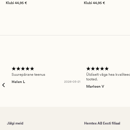
Klubi
44,95 €
Klubi
44,95 €
Suurepärane teenus
Üldiselt väga hea kvalitee
tooted.
Helen L
2026-05-21
Marleen V
Jälgi meid
Hemtex AB Eesti filiaal