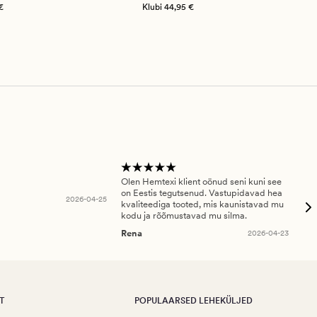
€
Klubi
44,95 €
Olen Hemtexi klient oönud seni kuni see
Tar
on Eestis tegutsenud. Vastupidavad hea
abi
2026-04-25
kvaliteediga tooted, mis kaunistavad mu
ala
kodu ja rõõmustavad mu silma.
An
Rena
2026-04-23
T
POPULAARSED LEHEKÜLJED