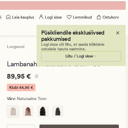
Leia kauplus
Logi sisse
Lemmikud
Ostukorv
i
Püsikliendile eksklusiivsed
pakkumised
Logi sisse või liitu, et saada kõikidele
Longwool
4.5
(169)
169
ostudele tasuta saatmine.
arvustust
Liitu / Logi sisse
keskmise
hinnanguga
Lambanahk naturaalne toon - 80
4.5
Pris_ee
Pris_ee
89,95 €
89,95 €
89,95
€.
Klubi
44,95 €
Klubi
Värv
:
Naturaalne Toon
44,95
€