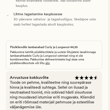
Kehtib enamikele toodetele. Vali ostukorvis sobiv
kauplus.
Lihtne tagastamine kauplusesse
30-päevane vahetus- ja tagastusõigus. Veebipoe oste
saab hetkel tagastada ainult kauplustes.
Püsikliendile lambanahad Curly ja Longwool 44,95
Pakkumine kehtib püsiklientidele ja uutele liitujatele tavahinnaga
lambanahkadele Curly ja Longwool ostmisel ning ei ole
kombineeritav. Pakkumise aktiveerimiseks logi sisse oma
püsikliendikontole või liitu
siin
Arvustuse kokkuvõte
Toode on pehme, kvaliteetne ning suurepärase
hinna ja kvaliteedi suhtega. Sellel on ilusad ja
neutraalsed toonid, mis sobivad hästi sisustusse
ning muudavad istumise eriti mugavaks. Kliendid
on eriti rõõmsad materjali pehmuse ja esteetilise
väljanägemise üle.