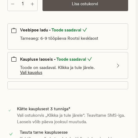
Kogus
Lisa ostukorvi
Veebipoe ladu -
Toode saadaval
Tarneaeg: 6-9 tööpäeva Rootsi kesklaost
Kaupluse laoseis -
Toode saadaval
Toode on saadaval. Klikka ja tule järele.
Vali kauplus
Kätte kauplusest 3 tunniga*
Vali ostukorvis „Klikka ja tule järele“. Teavitame SMS-iga.
Laoseis võib päeva jooksul muutuda.
Tasuta tarne kauplusesse