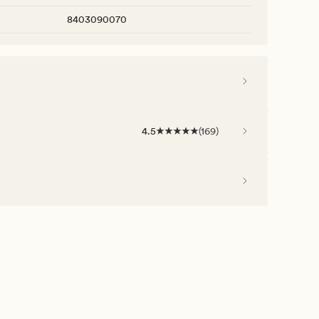
8403090070
4.5
(
169
)