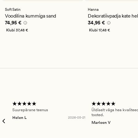
keskmise
keskmise
hinnanguga
hinnanguga
Soft Satin
Hanna
4.5
5
Voodilina kummiga sand
Dekoratiivpadja kate he
Pris_ee
74,95 €
Pris_ee
34,95 €
74,95 €
34,95 €
Klubi
37,48 €
Klubi
17,48 €
Suurepärane teenus
Üldiselt väga hea kvalitee
tooted.
Helen L
2026-05-21
Marleen V