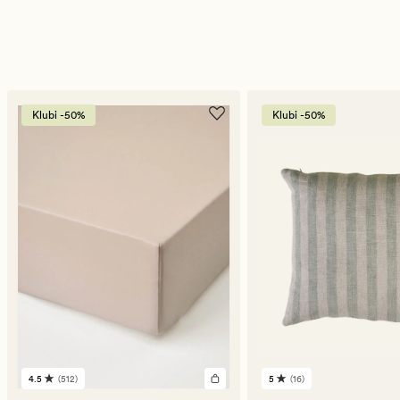
Klubi -50%
Klubi -50%
4.5
(512)
5
(16)
512
16
arvustust
arvustust