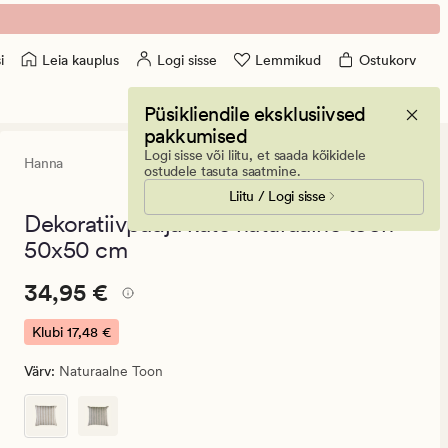
Leia kauplus
Logi sisse
Lemmikud
Ostukorv
i
Püsikliendile eksklusiivsed
pakkumised
Logi sisse või liitu, et saada kõikidele
Hanna
5
(16)
16
ostudele tasuta saatmine.
arvustust
Liitu / Logi sisse
keskmise
hinnangug
Dekoratiivpadja kate naturaalne toon -
5
50x50 cm
Pris_ee
Pris_ee
34,95 €
34,95 €
34,95
€.
Klubi
17,48 €
Klubi
Värv
:
Naturaalne Toon
17,48
€