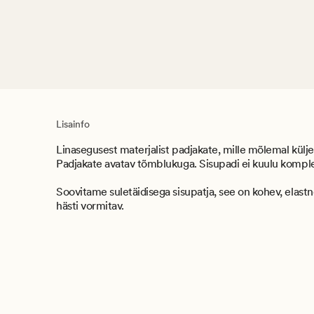
Lisainfo
Linasegusest materjalist padjakate, mille mõlemal küljel
Padjakate avatav tõmblukuga. Sisupadi ei kuulu komple
Soovitame suletäidisega sisupatja, see on kohev, elastn
hästi vormitav.