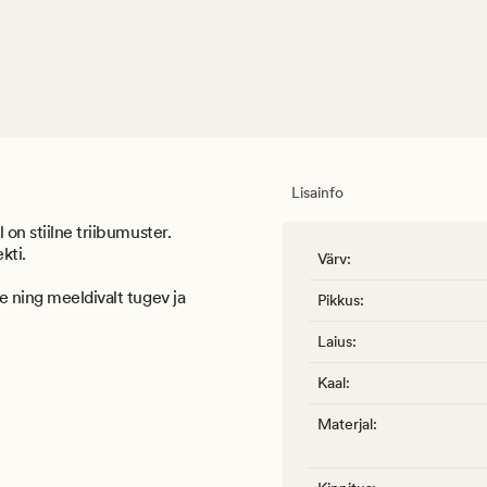
Lisainfo
 on stiilne triibumuster.
kti.
Värv
:
e ning meeldivalt tugev ja
Pikkus
:
Laius
:
Kaal
:
Materjal
: