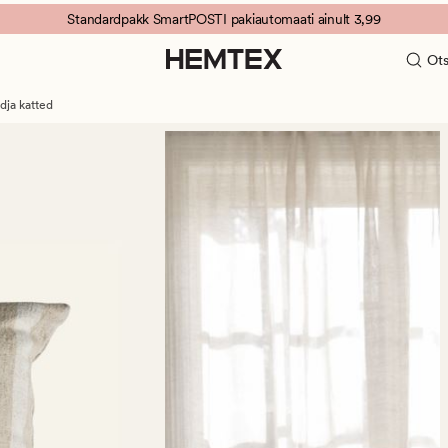
Standardpakk SmartPOSTI pakiautomaati ainult 3,99
Ots
dja katted