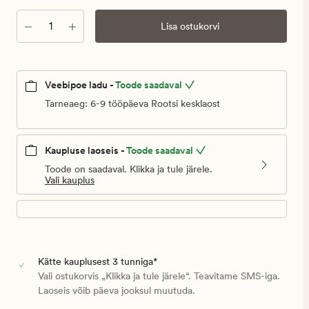
Kogus
Lisa ostukorvi
Veebipoe ladu -
Toode saadaval
Tarneaeg: 6-9 tööpäeva Rootsi kesklaost
Kaupluse laoseis -
Toode saadaval
Toode on saadaval. Klikka ja tule järele.
Vali kauplus
Kätte kauplusest 3 tunniga*
Vali ostukorvis „Klikka ja tule järele“. Teavitame SMS-iga.
Laoseis võib päeva jooksul muutuda.