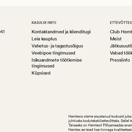
KASULIK INFO
ETTEVÕTTES
041
Kontaktandmed ja klienditugi
Club Hem
Leia kauplus
Meist
Vahetus- ja tagastusõigus
Jätkusuutl
Veebipoe tingimused
Vabad töö
Isikuandmete töötlemise
Pressiinfo
tingimused
Küpsised
Hemtexis oleme sisustanud kodusid juba 
juhtivaks kodutekstiiliettevõtteks.
Sellel 
Tänaseks on Hemtexil Põhjamaades enam k
Hemtex.ee leiad hea hinnaga kvaliteetseid