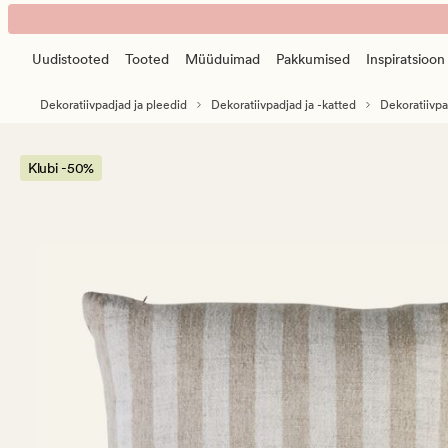
Hanna
Animated
dekoratiivpadja
banner.
kate
Uudistooted
Tooted
Müüduimad
Pakkumised
Inspiratsioon
Press
naturaalne
ESCAPE
toon
Dekoratiivpadjad ja pleedid
Dekoratiivpadjad ja -katted
Dekoratiivpa
to
pause.
Klubi -50%