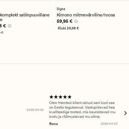
Signe
omplekt satiinpuuvillane
Kimono mitmevärviline/roosa
ge
Pris_ee
59,95 €
59,95 €
e pris_ee
39,98 €
8 €
Klubi
29,98 €
_ee
79,95 €
 €
Olen Hemtexi klient oönud seni kuni see
Tar
on Eestis tegutsenud. Vastupidavad hea
abi
2026-04-25
kvaliteediga tooted, mis kaunistavad mu
ala
kodu ja rõõmustavad mu silma.
An
Rena
2026-04-23