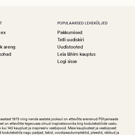
T
POPULAARSED LEHEKÜLJED
tex
Pakkumised
Telli uudiskiri
ik areng
Uudistooted
kohad
Leia lähim kauplus
Logi sisse
aastast 1973 ning nende aastate jooksul on ettevõte arenenud Põhjamaade
teel on ettevõtte tegevuses olnud inspiratsiooniks kirg kodutekstiilide vastu.
ui 140 kauplust ja inspireeriv veebipood. Meie kauplustest ja veebipoest
 kodutekstiile nagu padjad, tekid, voodipesukomplektid, pleedid, rätikud ja