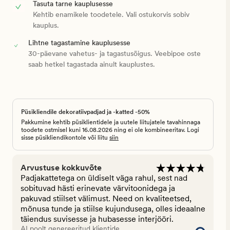
Tasuta tarne kauplusesse
Kehtib enamikele toodetele. Vali ostukorvis sobiv
kauplus.
Lihtne tagastamine kauplusesse
30-päevane vahetus- ja tagastusõigus. Veebipoe oste
saab hetkel tagastada ainult kauplustes.
Püsikliendile dekoratiivpadjad ja -katted -50%
Pakkumine kehtib püsiklientidele ja uutele liitujatele tavahinnaga
toodete ostmisel kuni 16.08.2026 ning ei ole kombineeritav. Logi
sisse püsikliendikontole või liitu
siin
Arvustuse kokkuvõte
Padjakattetega on üldiselt väga rahul, sest nad
sobituvad hästi erinevate värvitoonidega ja
pakuvad stiilset välimust. Need on kvaliteetsed,
mõnusa tunde ja stiilse kujundusega, olles ideaalne
täiendus suvisesse ja hubasesse interjööri.
AI poolt genereeritud klientide