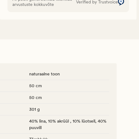
Verified by Trustvoice
arvustuste kokkuvõte
naturaalne toon
50 cm
50 cm
301 g
40% lina, 10% akrüül , 10% lüotsell, 40%
puuvill