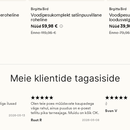
Birgitta Bird
Birgitta Bird
leroheline
Voodipesukomplekt satiinpuuvillane
Voodipesuk
roheline
loodusval
Nåværende pris_ee
59,98 €
Nåværend
59,98 €
39,9
Nüüd
Nüüd
Vanlig pris_ee
119,95 €
Vanlig pris
Enne
119,95 €
Enne
79,95
Meie klientide tagasiside
diga ilusad
Olen teie poes müüdavate kaupadega
:)
väga rahul, ainus puudus on e-poest
Sven V
tellitu pika tarneajaga. Muidu on kõik OK.
2026-05-13
Reet R
2026-05-08