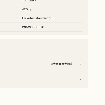
Tõmblukk
420 g
Oekotex standard 100
210310050070
5
(
16
)