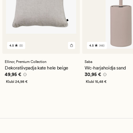
4.5
(5)
4.5
(46)
5
46
arvustust
arvustust
keskmise
keskmise
hinnanguga
hinnanguga
Ellinor,
Premium Collection
Saba
4.5
4.5
Dekoratiivpadja kate hele beige
Wc-harjahoidja sand
Pris_ee
49,95 €
Pris_ee
30,95 €
49,95 €
30,95 €
Klubi
24,98 €
Klubi
15,48 €