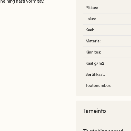
tne ning hästi vormitav.
Pikkus
:
Laius
:
Kaal
:
Materjal
:
Kinnitus
:
Kaal g/m2
:
Sertifikaat
:
Tootenumber
:
Tarneinfo