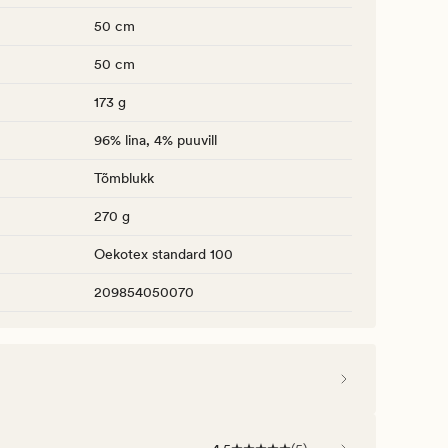
50 cm
50 cm
173 g
96% lina, 4% puuvill
Tõmblukk
270 g
Oekotex standard 100
209854050070