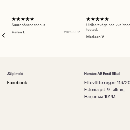
Suurepärane teenus
Üldiselt väga hea kvalitee
tooted.
Helen L
2026-05-21
Marleen V
Jälgi meid
Hemtex AB Eesti filiaal
Facebook
Ettevõtte reg.nr 11372
Estonia pst 9 Tallinn,
Harjumaa 10143