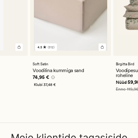
4.5
(512)
512
arvustust
keskmise
hinnanguga
Soft Satin
Birgitta Bird
4.5
Voodilina kummiga sand
Voodipesuk
roheline
Pris_ee
74,95 €
74,95 €
Nåværend
59,9
Nüüd
Klubi
37,48 €
Vanlig pris
Enne
119,9
Meie klientide tagasiside