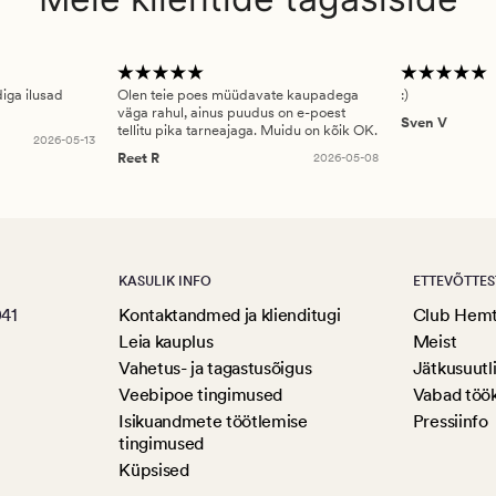
diga ilusad
Olen teie poes müüdavate kaupadega
:)
väga rahul, ainus puudus on e-poest
Sven V
tellitu pika tarneajaga. Muidu on kõik OK.
2026-05-13
Reet R
2026-05-08
KASULIK INFO
ETTEVÕTTES
041
Kontaktandmed ja klienditugi
Club Hem
Leia kauplus
Meist
Vahetus- ja tagastusõigus
Jätkusuutl
Veebipoe tingimused
Vabad töö
Isikuandmete töötlemise
Pressiinfo
tingimused
Küpsised