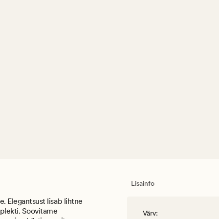
Lisainfo
e. Elegantsust lisab lihtne
mplekti. Soovitame
Värv
: