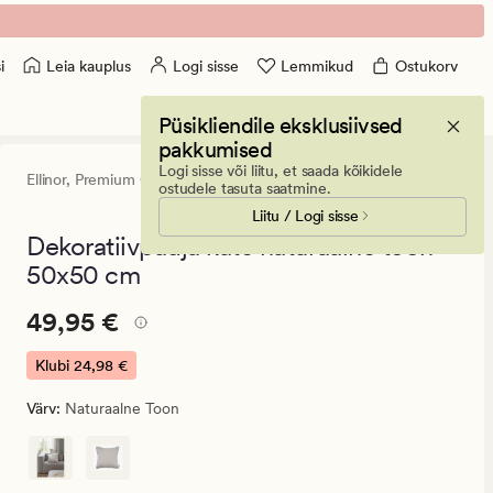
Leia kauplus
Logi sisse
Lemmikud
Ostukorv
i
Püsikliendile eksklusiivsed
pakkumised
Logi sisse või liitu, et saada kõikidele
Ellinor,
Premium Collection
4.5
(5)
5
ostudele tasuta saatmine.
arvustust
Liitu / Logi sisse
keskmise
hinnanguga
Dekoratiivpadja kate naturaalne toon -
4.5
50x50 cm
Pris_ee
Pris_ee
49,95 €
49,95 €
49,95
€.
Klubi
24,98 €
Klubi
Värv
:
Naturaalne Toon
24,98
€