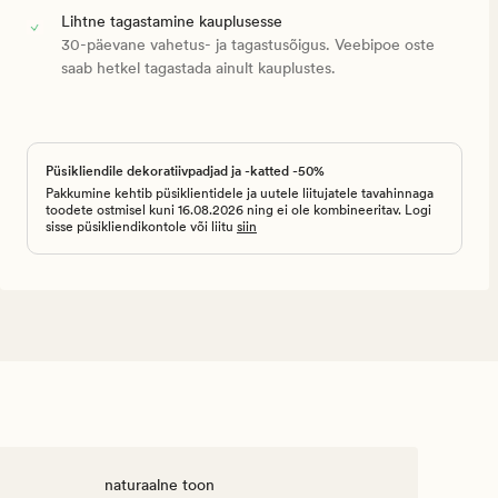
Lihtne tagastamine kauplusesse
30-päevane vahetus- ja tagastusõigus. Veebipoe oste
saab hetkel tagastada ainult kauplustes.
Püsikliendile dekoratiivpadjad ja -katted -50%
Pakkumine kehtib püsiklientidele ja uutele liitujatele tavahinnaga
toodete ostmisel kuni 16.08.2026 ning ei ole kombineeritav. Logi
sisse püsikliendikontole või liitu
siin
naturaalne toon