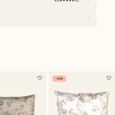
4.5
(
5
)
-50%