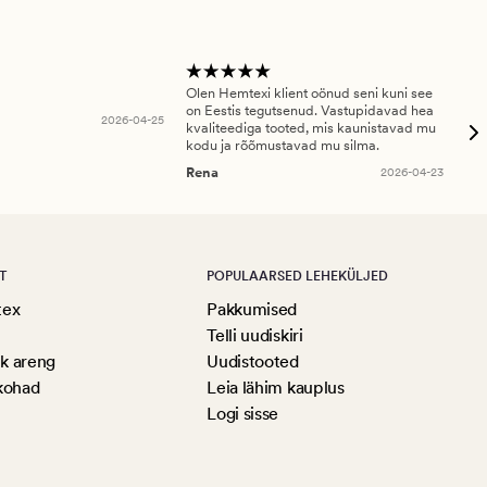
Olen Hemtexi klient oönud seni kuni see
Tar
on Eestis tegutsenud. Vastupidavad hea
abi
2026-04-25
kvaliteediga tooted, mis kaunistavad mu
ala
kodu ja rõõmustavad mu silma.
An
Rena
2026-04-23
T
POPULAARSED LEHEKÜLJED
tex
Pakkumised
Telli uudiskiri
ik areng
Uudistooted
kohad
Leia lähim kauplus
Logi sisse