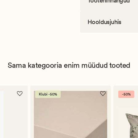
Tootehinnangud
Hooldusjuhis
Sama kategooria enim müüdud tooted
Klubi -50%
-50%