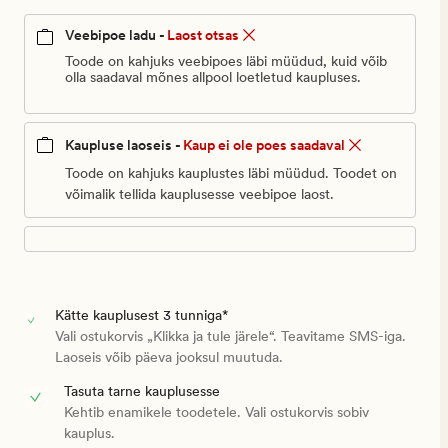
Veebipoe ladu -
Laost otsas
Toode on kahjuks veebipoes läbi müüdud, kuid võib
olla saadaval mõnes allpool loetletud kaupluses.
Kaupluse laoseis -
Kaup ei ole poes saadaval
Toode on kahjuks kauplustes läbi müüdud. Toodet on
võimalik tellida kauplusesse veebipoe laost.
Kätte kauplusest 3 tunniga*
Vali ostukorvis „Klikka ja tule järele“. Teavitame SMS-iga.
Laoseis võib päeva jooksul muutuda.
Tasuta tarne kauplusesse
Kehtib enamikele toodetele. Vali ostukorvis sobiv
kauplus.