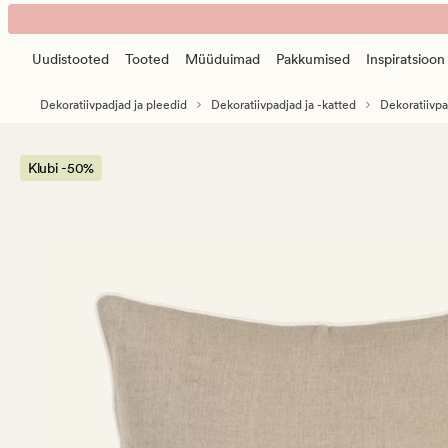
Ellinor
Animated
dekoratiivpadja
banner.
kate
Uudistooted
Tooted
Müüduimad
Pakkumised
Inspiratsioon
Press
naturaalne
ESCAPE
toon
Dekoratiivpadjad ja pleedid
Dekoratiivpadjad ja -katted
Dekoratiivpa
to
pause.
Klubi -50%