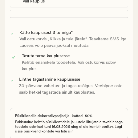
Vali kauplus
Kätte kauplusest 3 tunniga*
Vali ostukorvis „Klikka ja tule järele“. Teavitame SMS-iga.
Laoseis võib päeva jooksul muutuda.
Tasuta tarne kauplusesse
Kehtib enamikele toodetele. Vali ostukorvis sobiv
kauplus.
Lihtne tagastamine kauplusesse
30-päevane vahetus- ja tagastusõigus. Veebipoe oste
saab hetkel tagastada ainult kauplustes.
Püsikliendile dekoratiivpadjad ja -katted -50%
Pakkumine kehtib püsiklientidele ja uutele liitujatele tavahinnaga
toodete ostmisel kuni 16.08.2026 ning ei ole kombineeritav. Logi
sisse püsikliendikontole või liitu
siin