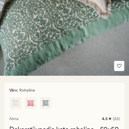
Värv
:
Roheline
Alma
4.5
(25)
25
arvustust