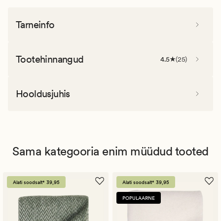
Tarneinfo
Tootehinnangud
4.5
(
25
)
Hooldusjuhis
Sama kategooria enim müüdud tooted
Alati soodsalt* 39,95
Alati soodsalt* 39,95
POPULAARNE