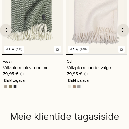
4.5
(221)
4.5
(255)
221
255
arvustust
arvustust
keskmise
keskmise
Veggli
Gol
hinnanguga
hinnanguga
Villapleed oliiviroheline
Villapleed loodusvalge
4.5
4.5
Pris_ee
79,95 €
Pris_ee
79,95 €
79,95 €
79,95 €
Klubi
39,95 €
Klubi
39,95 €
Meie klientide tagasiside