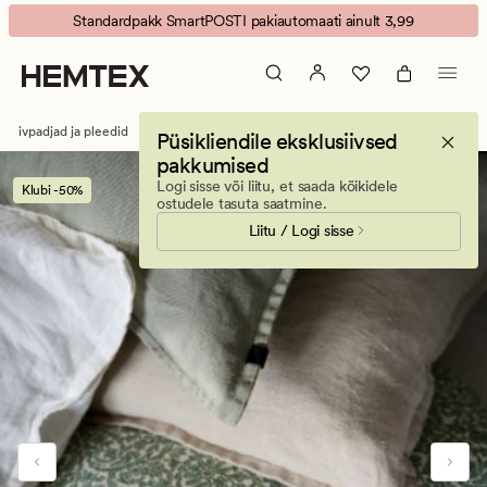
Alma
Animated
Standardpakk SmartPOSTI pakiautomaati ainult 3,99
dekoratiivpadja
banner.
kate
Press
roheline
ESCAPE
to
atiivpadjad ja pleedid
Dekoratiivpadjad ja -katted
Dekoratiivpadja katted
Püsikliendile eksklusiivsed
pause.
pakkumised
Logi sisse või liitu, et saada kõikidele
Klubi -50%
ostudele tasuta saatmine.
Liitu / Logi sisse