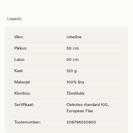
Lisainfo
Värv
:
roheline
Pikkus
:
50 cm
Laius
:
50 cm
Kaal
:
120 g
Materjal
:
100% lina
Kinnitus
:
Tõmblukk
Sertifikaat
:
Oekotex standard 100,
European Flax
Tootenumber
:
208794050800