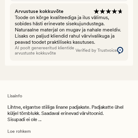
Arvustuse kokkuvõte
Toode on kõrge kvaliteediga ja ilus välimus,
sobides hästi erinevate sisekujundustega.
Naturaalne materjal on mugav ja nahale meeldiv.
Lisaks on paljud kliendid rahul värvivalikuga ja
peavad toodet praktiliseks kasutuses.
AI poolt genereeritud klientide
Verified by Trustvoice
arvustuste kokkuvõte
Lisainfo
Lihtne, elgantse stiiliga linane padjakate. Padjakatte ühel
küljel tõmblukk. Saadaval erinevad värvitoonid.
Sisupadi ei ole ...
Loe rohkem