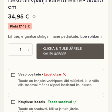
Dekoratiivpadja kate roheline - 50x50
keskmise
hinnanguga
cm
4.5
Pris_ee
Pris_ee
34,95 €
34,95 €
34,95
€.
Klubi
17,48 €
Klubi
Lihtne, elgantse stiiliga linane padjakate.
Loe rohkem
17,48
€
KLIKKA & TULE JÄRELE
Kogus
KAUPLUSESSE
Veebipoe ladu -
Laost otsas
Toode on kahjuks veebipoes läbi müüdud, kuid võib
olla saadaval mõnes allpool loetletud kaupluses.
Kaupluse laoseis -
Toode saadaval
Toode on saadaval. Klikka ja tule järele.