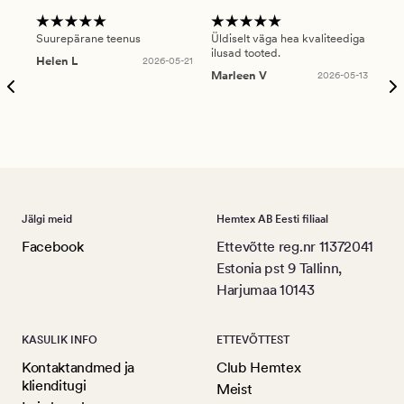
Suurepärane teenus
Üldiselt väga hea kvaliteediga
Ole
ilusad tooted.
kau
Helen L
2026-05-21
puu
Marleen V
2026-05-13
tar
Ree
Jälgi meid
Hemtex AB Eesti filiaal
Facebook
Ettevõtte reg.nr 11372041
Estonia pst 9 Tallinn,
Harjumaa 10143
KASULIK INFO
ETTEVÕTTEST
Kontaktandmed ja
Club Hemtex
klienditugi
Meist