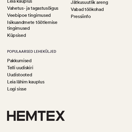
Leia kauplus
Jätkusuutlik areng
Vahetus- ja tagastusõigus
Vabad töökohad
Veebipoe tingimused
Pressiinfo
Isikuandmete töötlemise
tingimused
Küpsised
POPULAARSED LEHEKÜLJED
Pakkumised
Telli uudiskiri
Uudistooted
Leia lähim kauplus
Logi sisse