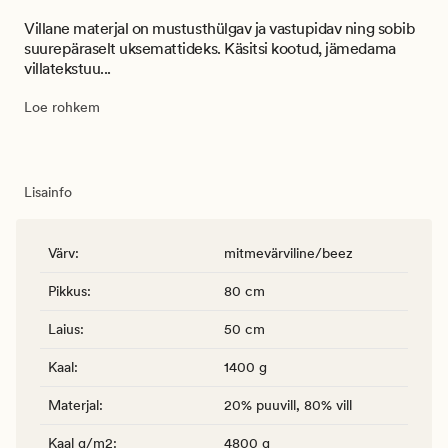
Villane materjal on mustusthülgav ja vastupidav ning sobib
suurepäraselt uksemattideks. Käsitsi kootud, jämedama
villatekstuu...
Loe rohkem
Lisainfo
Värv
:
mitmevärviline/beez
Pikkus
:
80 cm
Laius
:
50 cm
Kaal
:
1400 g
Materjal
:
20% puuvill, 80% vill
Kaal g/m2
:
4800 g