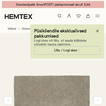
SoothingWool
Animated
Standardpakk SmartPOSTI pakiautomaati ainult 3,99
Uksematid
banner.
mitmevärviline/beez
Press
ESCAPE
to
Vaibad
Uksematid
Püsikliendile eksklusiivsed
pause.
pakkumised
Logi sisse või liitu, et saada kõikidele
ostudele tasuta saatmine.
Liitu / Logi sisse