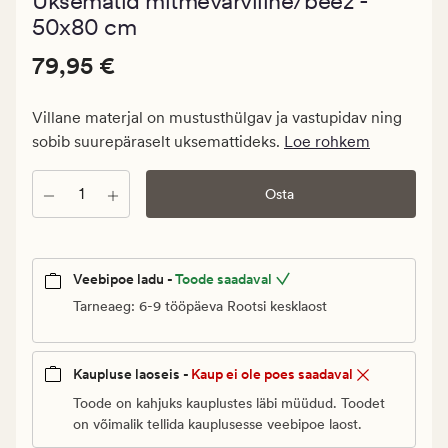
Uksematid mitmevärviline/beez -
keskmise
hinnanguga
50x80 cm
4.5
Pris_ee
Pris_ee
79,95 €
79,95 €
79,95
€.
Villane materjal on mustusthülgav ja vastupidav ning
Vanlig
sobib suurepäraselt uksemattideks.
Loe rohkem
pris_ee
79,95
Kogus
Osta
€
Veebipoe ladu -
Toode saadaval
Tarneaeg: 6-9 tööpäeva Rootsi kesklaost
Kaupluse laoseis -
Kaup ei ole poes saadaval
Toode on kahjuks kauplustes läbi müüdud. Toodet
on võimalik tellida kauplusesse veebipoe laost.