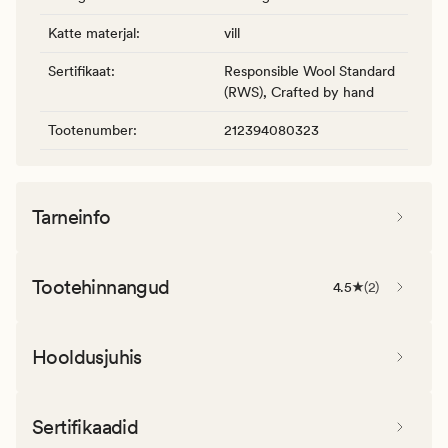
Katte materjal
:
vill
Sertifikaat
:
Responsible Wool Standard
(RWS), Crafted by hand
Tootenumber
:
212394080323
Tarneinfo
Tootehinnangud
4.5
(
2
)
Hooldusjuhis
Sertifikaadid