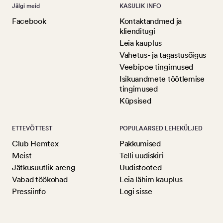
Jälgi meid
KASULIK INFO
Facebook
Kontaktandmed ja
klienditugi
Leia kauplus
Vahetus- ja tagastusõigus
Veebipoe tingimused
Isikuandmete töötlemise
tingimused
Küpsised
ETTEVÕTTEST
POPULAARSED LEHEKÜLJED
Club Hemtex
Pakkumised
Meist
Telli uudiskiri
Jätkusuutlik areng
Uudistooted
Vabad töökohad
Leia lähim kauplus
Pressiinfo
Logi sisse