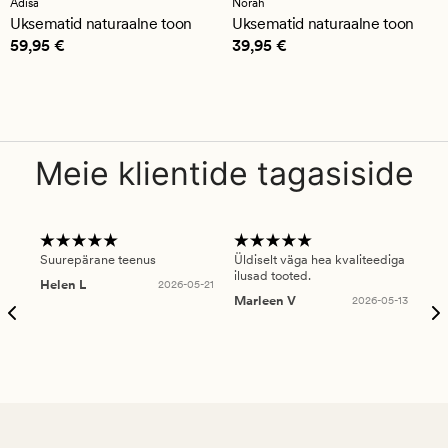
Adisa
Norah
hinnanguga
hinnanguga
Uksematid naturaalne toon
Uksematid naturaalne toon
5
5
Pris_ee
59,95 €
Pris_ee
39,95 €
59,95 €
39,95 €
Meie klientide tagasiside
Suurepärane teenus
Üldiselt väga hea kvaliteediga
Ole
ilusad tooted.
kau
Helen L
2026-05-21
puu
Marleen V
2026-05-13
tar
Ree