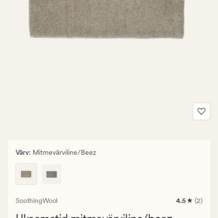
Värv
:
Mitmevärviline/beez
SoothingWool
4.5
(2)
2
arvustust