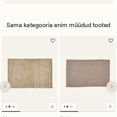
Sama kategooria enim müüdud tooted
5
(8)
5
(1)
8
1
arvustust
arvustust
keskmise
keskmise