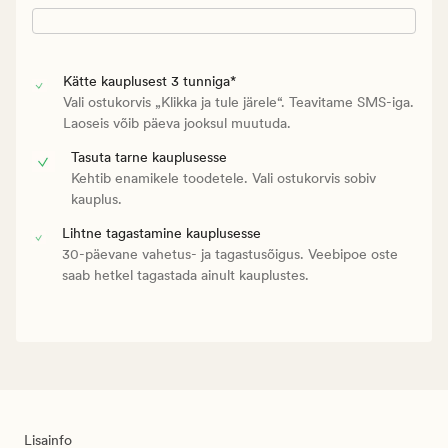
Kätte kauplusest 3 tunniga*
Vali ostukorvis „Klikka ja tule järele“. Teavitame SMS-iga.
Laoseis võib päeva jooksul muutuda.
Tasuta tarne kauplusesse
Kehtib enamikele toodetele. Vali ostukorvis sobiv
kauplus.
Lihtne tagastamine kauplusesse
30-päevane vahetus- ja tagastusõigus. Veebipoe oste
saab hetkel tagastada ainult kauplustes.
Lisainfo