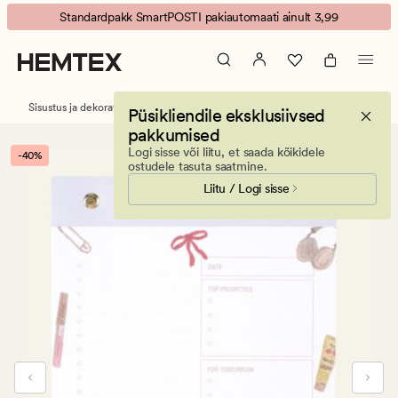
Whats
Animated
Standardpakk SmartPOSTI pakiautomaati ainult 3,99
in
banner.
my
Press
bag
ESCAPE
nädala
to
Sisustus ja dekoratiivesemed
Kontoritarvikud
Märkmikud
Püsikliendile eksklusiivsed
planeerija
pause.
pakkumised
roosa
Logi sisse või liitu, et saada kõikidele
-40%
ostudele tasuta saatmine.
Liitu / Logi sisse