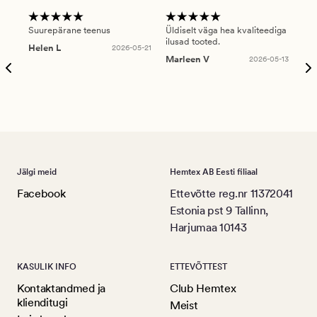
Suurepärane teenus
Üldiselt väga hea kvaliteediga
Ole
ilusad tooted.
kau
Helen L
2026-05-21
puu
Marleen V
2026-05-13
tar
Ree
Jälgi meid
Hemtex AB Eesti filiaal
Facebook
Ettevõtte reg.nr 11372041
Estonia pst 9 Tallinn,
Harjumaa 10143
KASULIK INFO
ETTEVÕTTEST
Kontaktandmed ja
Club Hemtex
klienditugi
Meist