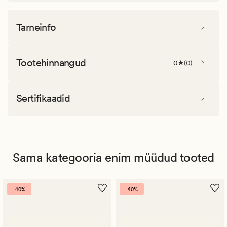
Tarneinfo
Tootehinnangud
0
(
0
)
Sertifikaadid
Sama kategooria enim müüdud tooted
-40%
-40%