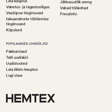
Leia kauplus
Jätkusuutlik areng
Vahetus- ja tagastusõigus
Vabad töökohad
Veebipoe tingimused
Pressiinfo
Isikuandmete töötlemise
tingimused
Küpsised
POPULAARSED LEHEKÜLJED
Pakkumised
Telli uudiskiri
Uudistooted
Leia lähim kauplus
Logi sisse