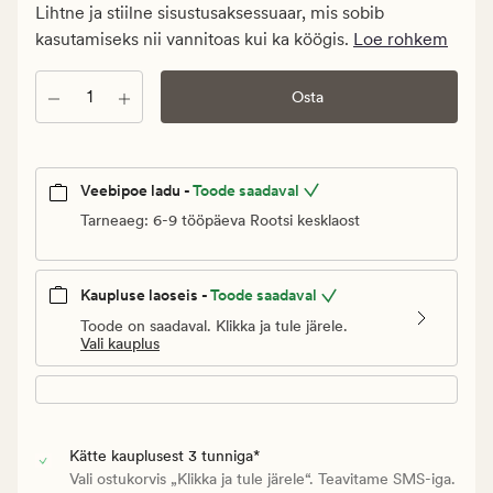
€.
Lihtne ja stiilne sisustusaksessuaar, mis sobib
Vanlig
kasutamiseks nii vannitoas kui ka köögis.
Loe rohkem
pris_ee
4,95
Kogus
Osta
€
Veebipoe ladu -
Toode saadaval
Tarneaeg: 6-9 tööpäeva Rootsi kesklaost
Kaupluse laoseis -
Toode saadaval
Toode on saadaval. Klikka ja tule järele.
Vali kauplus
Kätte kauplusest 3 tunniga*
Vali ostukorvis „Klikka ja tule järele“. Teavitame SMS-iga.