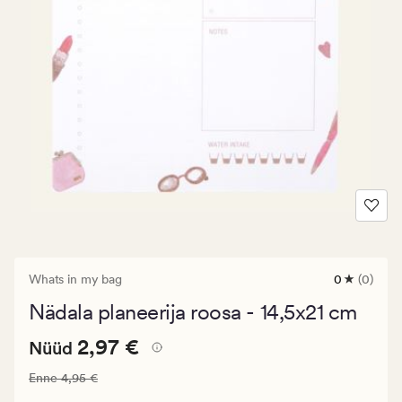
Whats in my bag
0
(0)
0
arvustust
Nädala planeerija roosa - 14,5x21 cm
keskmise
hinnangug
Nåværende
Nåværende pris_ee
2,97 €
0
2,97 €
Nüüd
pris_ee
Vanlig pris_ee
4,95 €
Enne
4,95 €
2,97