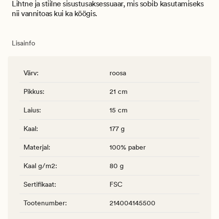
Lihtne ja stiilne sisustusaksessuaar, mis sobib kasutamiseks
nii vannitoas kui ka köögis.
Lisainfo
Värv
:
roosa
Pikkus
:
21 cm
Laius
:
15 cm
Kaal
:
177 g
Materjal
:
100% paber
Kaal g/m2
:
80 g
Sertifikaat
:
FSC
Tootenumber
:
214004145500