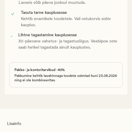
Laoseis võib päeva jooksul muutuda.
Tasuta tarne kauplusesse
Kehtib enamikele toodetele. Vali ostukorvis sobiv
kauplus.
Lihtne tagastamine kauplusesse
30-päevane vahetus- ja tagastusõigus. Veebipoe oste
saab hetkel tagastada ainult kauplustes.
Pakke- ja kontoritarvikud -40%
Pakkumine kehtib tavahinnaga toodete ostmisel kuni 23.08.2026
ning ei ole kombineeritav.
Lisainfo