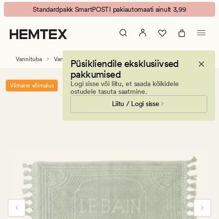
Le
Animated
Standardpakk SmartPOSTI pakiautomaati ainult 3,99
Bain
banner.
vannitoamatt
Press
roheline
ESCAPE
to
Vannituba
Vannitoavaibad
Püsikliendile eksklusiivsed
pause.
pakkumised
Logi sisse või liitu, et saada kõikidele
Viimane võimalus
ostudele tasuta saatmine.
Liitu / Logi sisse