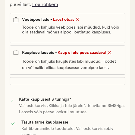
Vanlig
puuvillast.
Loe rohkem
pris_ee
15
Veebipoe ladu -
Laost otsas
€
Toode on kahjuks veebipoes läbi müüdud, kuid võib
olla saadaval mõnes allpool loetletud kaupluses.
Kaupluse laoseis -
Kaup ei ole poes saadaval
Toode on kahjuks kauplustes läbi müüdud. Toodet
on võimalik tellida kauplusesse veebipoe laost.
Kätte kauplusest 3 tunniga*
Vali ostukorvis „Klikka ja tule järele“. Teavitame SMS-iga.
Laoseis võib päeva jooksul muutuda.
Tasuta tarne kauplusesse
Kehtib enamikele toodetele. Vali ostukorvis sobiv
kauplus.