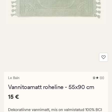
Le Bain
0
(0)
0
arvustust
Vannitoamatt roheline - 55x90 cm
keskmise
hinnangug
Pris_ee
Pris_ee
15 €
0
15 €
15
€.
Dekoratiivne vannimatt, mis on valmistatud 100% BCI