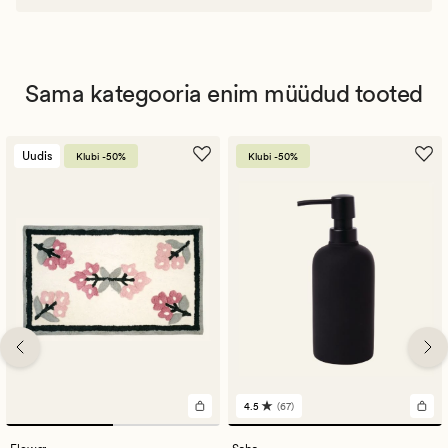
Sama kategooria enim müüdud tooted
Uudis
Klubi -50%
Klubi -50%
4.5
(67)
67
arvustust
keskmise