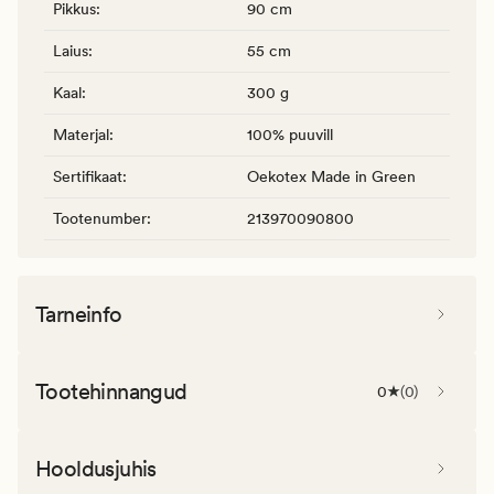
Pikkus
:
90 cm
Laius
:
55 cm
Kaal
:
300 g
Materjal
:
100% puuvill
Sertifikaat
:
Oekotex Made in Green
Tootenumber
:
213970090800
Tarneinfo
Tootehinnangud
0
(
0
)
Hooldusjuhis