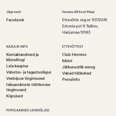
Jälgi meid
Hemtex AB Eesti filiaal
Facebook
Ettevõtte reg.nr 11372041
Estonia pst 9 Tallinn,
Harjumaa 10143
KASULIK INFO
ETTEVÕTTEST
Kontaktandmed ja
Club Hemtex
klienditugi
Meist
Leia kauplus
Jätkusuutlik areng
Vahetus- ja tagastusõigus
Vabad töökohad
Veebipoe tingimused
Pressiinfo
Isikuandmete töötlemise
tingimused
Küpsised
POPULAARSED LEHEKÜLJED