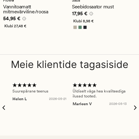
Flower
Saba
hinnanguga
Vannitoamatt
Seebidosaator must
4.5
mitmevärviline/roosa
Pris_ee
17,95 €
17,95 €
Pris_ee
54,95 €
54,95 €
Klubi
8,98 €
Klubi
27,48 €
Meie klientide tagasiside
Suurepärane teenus
Üldiselt väga hea kvaliteediga
Ole
ilusad tooted.
kau
Helen L
2026-05-21
puu
Marleen V
2026-05-13
tar
Ree