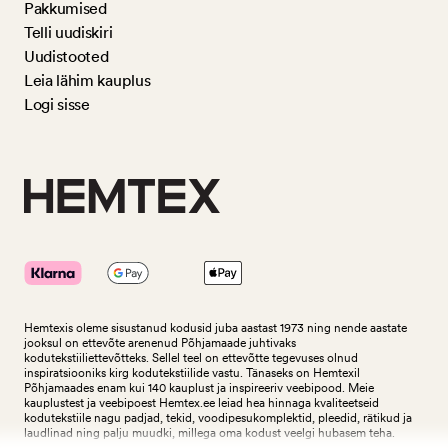
Pakkumised
Telli uudiskiri
Uudistooted
Leia lähim kauplus
Logi sisse
Hemtexis oleme sisustanud kodusid juba aastast 1973 ning nende aastate
jooksul on ettevõte arenenud Põhjamaade juhtivaks
kodutekstiiliettevõtteks.
Sellel teel on ettevõtte tegevuses olnud
inspiratsiooniks kirg kodutekstiilide vastu. Tänaseks on Hemtexil
Põhjamaades enam kui 140 kauplust ja inspireeriv veebipood. Meie
kauplustest ja veebipoest Hemtex.ee leiad hea hinnaga kvaliteetseid
kodutekstiile nagu padjad, tekid, voodipesukomplektid, pleedid, rätikud ja
laudlinad ning palju muudki, millega oma kodust veelgi hubasem teha.