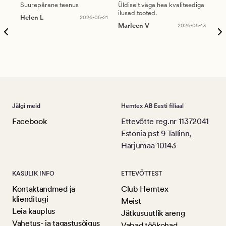
Suurepärane teenus
Üldiselt väga hea kvaliteediga
Ole
ilusad tooted.
kau
Helen L
2026-05-21
puu
Marleen V
2026-05-13
tar
Ree
Jälgi meid
Hemtex AB Eesti filiaal
Facebook
Ettevõtte reg.nr 11372041
Estonia pst 9 Tallinn,
Harjumaa 10143
KASULIK INFO
ETTEVÕTTEST
Kontaktandmed ja
Club Hemtex
klienditugi
Meist
Leia kauplus
Jätkusuutlik areng
Vahetus- ja tagastusõigus
Vabad töökohad