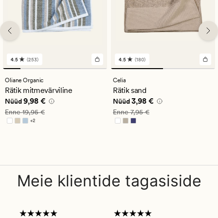
4.5
(253)
4.5
(180)
253
180
arvustust
arvustust
keskmise
keskmise
Oliane Organic
Celia
hinnanguga
hinnanguga
Rätik mitmevärviline
Rätik sand
4.5
4.5
Nåværende pris_ee
9,98 €
Nåværende pris_ee
3,98 €
9,98 €
3,98 €
Nüüd
Nüüd
Vanlig pris_ee
19,95 €
Vanlig pris_ee
7,95 €
Enne
19,95 €
Enne
7,95 €
+
2
Saadaval rohkemates värvitoonides
Meie klientide tagasiside