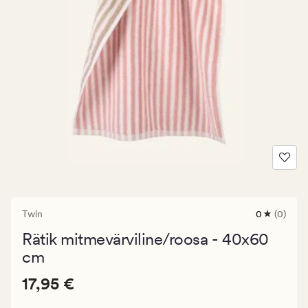
Twin
0
(0)
0
arvustust
Rätik mitmevärviline/roosa - 40x60
keskmise
hinnangug
cm
0
Pris_ee
Pris_ee
17,95 €
17,95 €
17,95