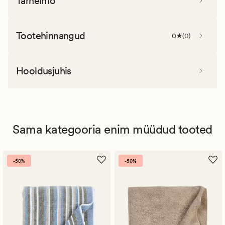
Tarneinfo
Tootehinnangud
0
(
0
)
Hooldusjuhis
Sama kategooria enim müüdud tooted
-50%
-50%