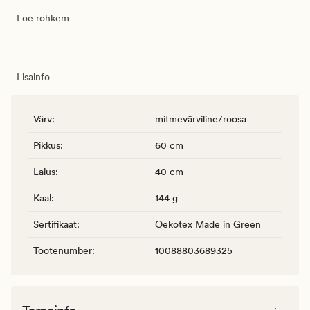
Loe rohkem
Lisainfo
Värv
:
mitmevärviline/roosa
Pikkus
:
60 cm
Laius
:
40 cm
Kaal
:
144 g
Sertifikaat
:
Oekotex Made in Green
Tootenumber
:
10088803689325