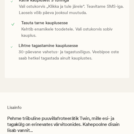
Vali ostukorvis „Klikka ja tule järele“. Teavitame SMS-iga.
Laoseis võib päeva jooksul muutuda.
Tasuta tarne kauplusesse
Kehtib enamikele toodetele. Vali ostukorvis sobiv
kauplus.
Lihtne tagastamine kauplusesse
30-päevane vahetus- ja tagastusõigus. Veebipoe oste
saab hetkel tagastada ainult kauplustes.
Lisainfo
Pehme triibuline puuvillafroteerätik Twin, mille esi- ja
tagakülg on erinevates värvitoonides. Kahepoolne disain
lisab vannit...