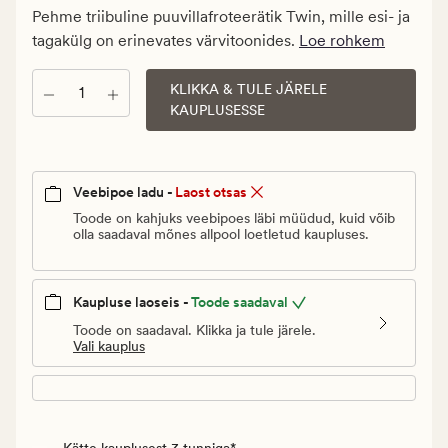
€.
Pehme triibuline puuvillafroteerätik Twin, mille esi- ja
Vanlig
tagakülg on erinevates värvitoonides.
Loe rohkem
pris_ee
17,95
KLIKKA & TULE JÄRELE
Kogus
€
KAUPLUSESSE
Veebipoe ladu -
Laost otsas
Toode on kahjuks veebipoes läbi müüdud, kuid võib
olla saadaval mõnes allpool loetletud kaupluses.
Kaupluse laoseis -
Toode saadaval
Toode on saadaval. Klikka ja tule järele.
Vali kauplus
Kätte kauplusest 3 tunniga*