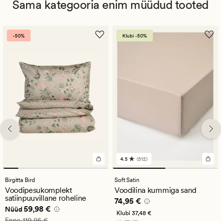
Sama kategooria enim müüdud tooted
-50%
Klubi -50%
4.5
(512)
512
arvustust
keskmise
Birgitta Bird
Soft Satin
hinnanguga
Voodipesukomplekt
Voodilina kummiga sand
4.5
satiinpuuvillane roheline
Pris_ee
74,95 €
74,95 €
Nåværende pris_ee
59,98 €
59,98 €
Nüüd
Klubi
37,48 €
Vanlig pris_ee
119,95 €
Enne
119,95 €