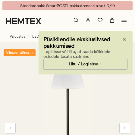
Arven
Animated
Standardpakk SmartPOSTI pakiautomaati ainult 3,99
LED
banner.
põrandalamp
Press
must/valge
ESCAPE
to
Valgustus
LED-valgustid
Püsikliendile eksklusiivsed
pause.
pakkumised
Logi sisse või liitu, et saada kõikidele
Viimane võimalus
ostudele tasuta saatmine.
Liitu / Logi sisse