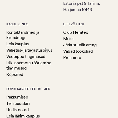
Estonia pst 9 Tallinn,
Harjumaa 10143
KASULIK INFO
ETTEVÕTTEST
Kontaktandmed ja
Club Hemtex
klienditugi
Meist
Leia kauplus
Jätkusuutlik areng
Vahetus- ja tagastusõigus
Vabad töökohad
Veebipoe tingimused
Pressiinfo
Isikuandmete töötlemise
tingimused
Küpsised
POPULAARSED LEHEKÜLJED
Pakkumised
Telli uudiskiri
Uudistooted
Leia lähim kauplus