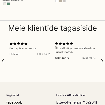
Meie klientide tagasiside
Suurepärane teenus
Üldiselt väga hea kvaliteediga
Ole
ilusad tooted.
kau
Helen L
2026-05-21
puu
Marleen V
2026-05-13
tar
Ree
Jälgi meid
Hemtex AB Eesti filiaal
Facebook
Ettevõtte reg.nr 11372041