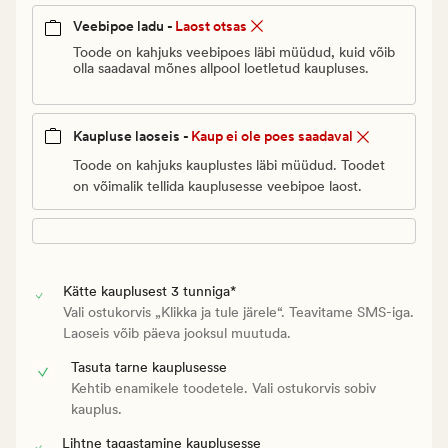
€.
Veebipoe ladu -
Laost otsas
Vanlig
pris_ee
Toode on kahjuks veebipoes läbi müüdud, kuid võib
olla saadaval mõnes allpool loetletud kaupluses.
51
€
Kaupluse laoseis -
Kaup ei ole poes saadaval
Toode on kahjuks kauplustes läbi müüdud. Toodet
on võimalik tellida kauplusesse veebipoe laost.
Kätte kauplusest 3 tunniga*
Vali ostukorvis „Klikka ja tule järele“. Teavitame SMS-iga.
Laoseis võib päeva jooksul muutuda.
Tasuta tarne kauplusesse
Kehtib enamikele toodetele. Vali ostukorvis sobiv
kauplus.
Lihtne tagastamine kauplusesse