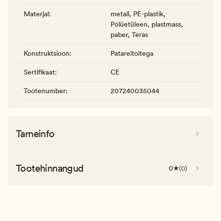
Materjal
:
metall, PE-plastik,
Polüetüleen, plastmass,
paber, Teras
Konstruktsioon
:
Patareitoitega
Sertifikaat
:
CE
Tootenumber
:
207240035044
Tarneinfo
Tootehinnangud
0
(
0
)