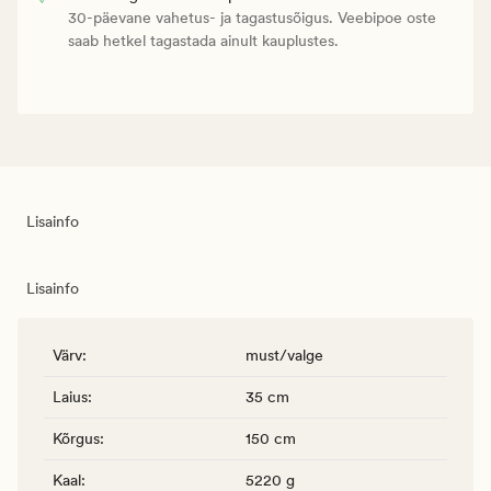
30-päevane vahetus- ja tagastusõigus. Veebipoe oste
saab hetkel tagastada ainult kauplustes.
Lisainfo
Lisainfo
Värv
:
must/valge
Laius
:
35 cm
Kõrgus
:
150 cm
Kaal
:
5220 g