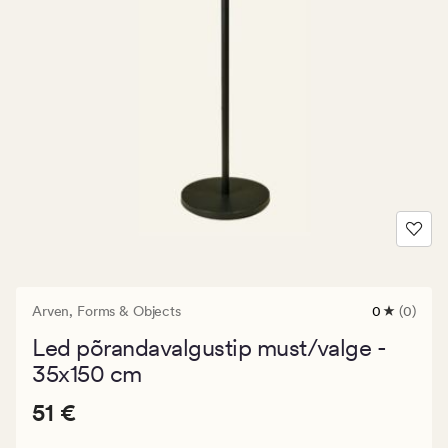
Arven,
Forms & Objects
0
(0)
0
arvustust
Led põrandavalgustip must/valge -
keskmise
hinnangug
35x150 cm
0
Pris_ee
Pris_ee
51 €
51 €
51