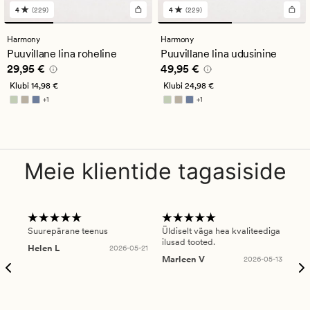
4
(229)
4
(229)
229
229
arvustust
arvustust
keskmise
keskmise
Harmony
Harmony
hinnanguga
hinnanguga
Puuvillane lina roheline
Puuvillane lina udusinine
4
4
Pris_ee
29,95 €
Pris_ee
49,95 €
29,95 €
49,95 €
Klubi
14,98 €
Klubi
24,98 €
+
1
+
1
Saadaval rohkemates värvitoonides
Saadaval rohkemates värvitoonides
Meie klientide tagasiside
Suurepärane teenus
Üldiselt väga hea kvaliteediga
Ole
ilusad tooted.
kau
Helen L
2026-05-21
puu
Marleen V
2026-05-13
tar
Ree