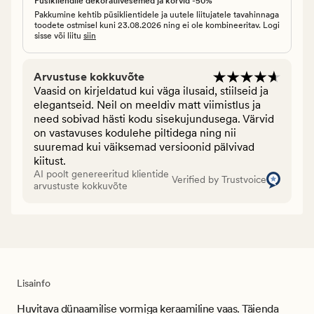
Püsikliendile dekoratiivesemed ja korvid -50%
Pakkumine kehtib püsiklientidele ja uutele liitujatele tavahinnaga
toodete ostmisel kuni 23.08.2026 ning ei ole kombineeritav. Logi
sisse või liitu
siin
Arvustuse kokkuvõte
Vaasid on kirjeldatud kui väga ilusaid, stiilseid ja
elegantseid. Neil on meeldiv matt viimistlus ja
need sobivad hästi kodu sisekujundusega. Värvid
on vastavuses kodulehe piltidega ning nii
suuremad kui väiksemad versioonid pälvivad
kiitust.
AI poolt genereeritud klientide
Verified by Trustvoice
arvustuste kokkuvõte
Lisainfo
Huvitava dünaamilise vormiga keraamiline vaas. Täienda