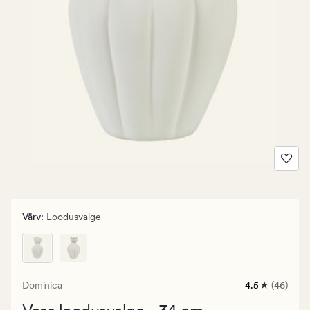
Värv
:
Loodusvalge
Dominica
4.5
(46)
46
arvustust