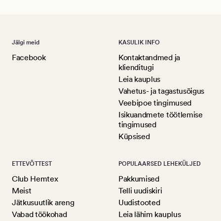
Jälgi meid
KASULIK INFO
Facebook
Kontaktandmed ja
klienditugi
Leia kauplus
Vahetus- ja tagastusõigus
Veebipoe tingimused
Isikuandmete töötlemise
tingimused
Küpsised
ETTEVÕTTEST
POPULAARSED LEHEKÜLJED
Club Hemtex
Pakkumised
Meist
Telli uudiskiri
Jätkusuutlik areng
Uudistooted
Vabad töökohad
Leia lähim kauplus