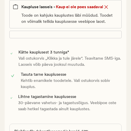
Kaupluse laoseis -
Kaup ei ole poes saadaval
Toode on kahjuks kauplustes läbi müüdud. Toodet
on võimalik tellida kauplusesse veebipoe laost.
Kätte kauplusest 3 tunniga*
Vali ostukorvis „Klikka ja tule järele“. Teavitame SMS-iga.
Laoseis võib päeva jooksul muutuda.
Tasuta tarne kauplusesse
Kehtib enamikele toodetele. Vali ostukorvis sobiv
kauplus.
Lihtne tagastamine kauplusesse
30-päevane vahetus- ja tagastusõigus. Veebipoe oste
saab hetkel tagastada ainult kauplustes.