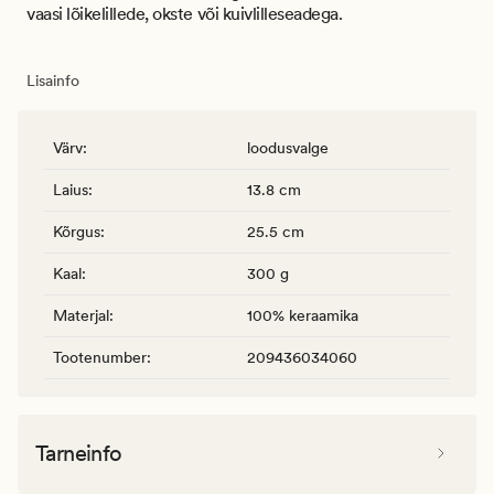
vaasi lõikelillede, okste või kuivlilleseadega.
Lisainfo
Värv
:
loodusvalge
Laius
:
13.8 cm
Kõrgus
:
25.5 cm
Kaal
:
300 g
Materjal
:
100% keraamika
Tootenumber
:
209436034060
Tarneinfo