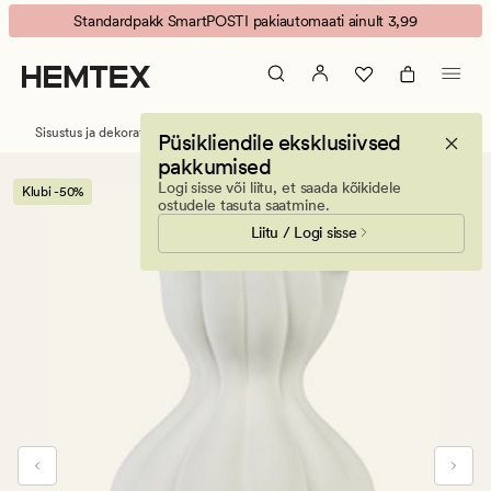
Dominica
Animated
Standardpakk SmartPOSTI pakiautomaati ainult 3,99
vaas
banner.
loodusvalge
Press
ESCAPE
to
Sisustus ja dekoratiivesemed
Vaasid
Püsikliendile eksklusiivsed
pause.
pakkumised
Logi sisse või liitu, et saada kõikidele
Klubi -50%
ostudele tasuta saatmine.
Liitu / Logi sisse