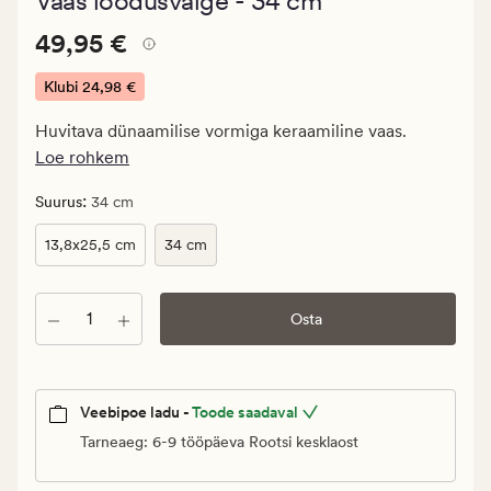
Vaas loodusvalge - 34 cm
keskmise
hinnanguga
Pris_ee
Pris_ee
49,95 €
4.5
49,95 €
49,95
€.
Klubi
24,98 €
Klubi
Huvitava dünaamilise vormiga keraamiline vaas.
24,98
Loe rohkem
€
:
Suurus
34 cm
13,8x25,5 cm
34 cm
Kogus
Osta
Veebipoe ladu -
Toode saadaval
Tarneaeg: 6-9 tööpäeva Rootsi kesklaost