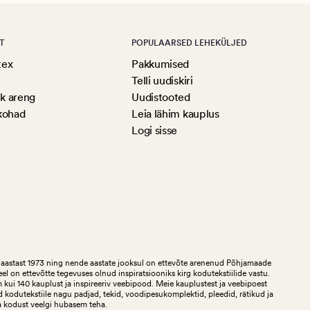
T
POPULAARSED LEHEKÜLJED
tex
Pakkumised
Telli uudiskiri
ik areng
Uudistooted
kohad
Leia lähim kauplus
Logi sisse
aastast 1973 ning nende aastate jooksul on ettevõte arenenud Põhjamaade
teel on ettevõtte tegevuses olnud inspiratsiooniks kirg kodutekstiilide vastu.
ui 140 kauplust ja inspireeriv veebipood. Meie kauplustest ja veebipoest
 kodutekstiile nagu padjad, tekid, voodipesukomplektid, pleedid, rätikud ja
a kodust veelgi hubasem teha.