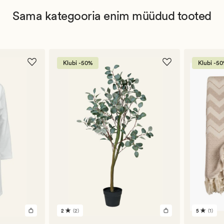
Sama kategooria enim müüdud tooted
Klubi -50%
Klubi -5
2
(2)
5
(1)
2
1
arvustust
arvustu