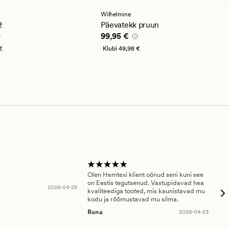
se
keskmise
guga
hinnanguga
Wilhelmine
4.5
ž
Päevatekk pruun
,95 €
Pris_ee
99,95 €
99,95 €
€
Klubi
49,98 €
Olen Hemtexi klient oönud seni kuni see
Tar
on Eestis tegutsenud. Vastupidavad hea
abi
2026-04-25
kvaliteediga tooted, mis kaunistavad mu
ala
kodu ja rõõmustavad mu silma.
An
Rena
2026-04-23