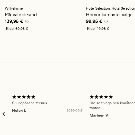
keskmise
keskmise
hinnanguga
hinnanguga
Wilhelmine
Hotel Selection,
Hotel Selectio
4.5
4
Päevatekk sand
Hommikumantel valge
Pris_ee
139,95 €
Pris_ee
99,95 €
139,95 €
99,95 €
Klubi
69,98 €
Klubi
49,98 €
Suurepärane teenus
Üldiselt väga hea kvalitee
tooted.
Helen L
2026-05-21
Marleen V