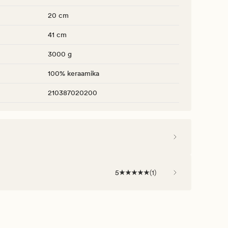
20 cm
41 cm
3000 g
100% keraamika
210387020200
5
(
1
)