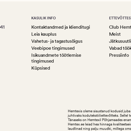
KASULIK INFO
ETTEVÕTTES
041
Kontaktandmed ja klienditugi
Club Hem
Leia kauplus
Meist
Vahetus- ja tagastusõigus
Jätkusuutl
Veebipoe tingimused
Vabad töö
Isikuandmete töötlemise
Pressiinfo
tingimused
Küpsised
Hemtexis oleme sisustanud kodusid juba 
juhtivaks kodutekstiiliettevõtteks.
Sellel 
Tänaseks on Hemtexil Põhjamaades enam k
Hemtex.ee leiad hea hinnaga kvaliteetseid
laudlinad ning palju muudki, millega om