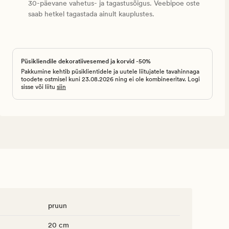
30-päevane vahetus- ja tagastusõigus. Veebipoe oste
saab hetkel tagastada ainult kauplustes.
Püsikliendile dekoratiivesemed ja korvid -50%
Pakkumine kehtib püsiklientidele ja uutele liitujatele tavahinnaga
toodete ostmisel kuni 23.08.2026 ning ei ole kombineeritav. Logi
sisse või liitu
siin
pruun
20 cm