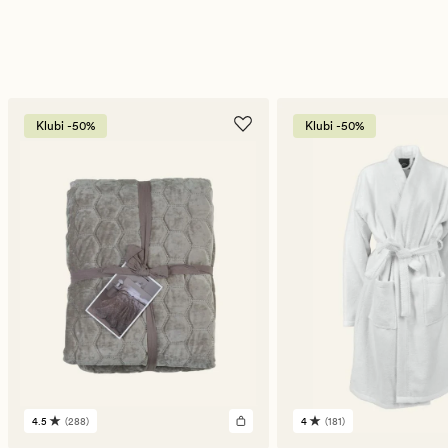
Klubi -50%
Klubi -50%
4.5
(288)
4
(181)
288
181
arvustust
arvustust