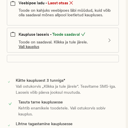
Veebipoe ladu -
Laost otsas
Toode on kahjuks veebipoes läbi müüdud, kuid võib
olla saadaval mõnes allpool loetletud kaupluses.
Kaupluse laoseis -
Toode saadaval
Toode on saadaval. Klikka ja tule järele.
Vali kauplus
Kätte kauplusest 3 tunniga*
Vali ostukorvis „Klikka ja tule järele“. Teavitame SMS-iga.
Laoseis võib päeva jooksul muutuda.
Tasuta tarne kauplusesse
Kehtib enamikele toodetele. Vali ostukorvis sobiv
kauplus.
Lihtne tagastamine kauplusesse