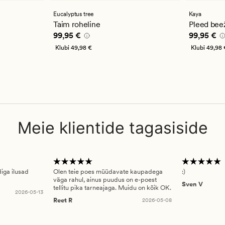
keskmise
keskmi
hinnanguga
hinnan
n
Eucalyptus tree
Kaya
2
5
Taim roheline
Pleed bee
Pris_ee
99,95 €
Pris_ee
99
99,95 €
99,95 €
Klubi
49,98 €
Klubi
49,98 
Meie klientide tagasiside
diga ilusad
Olen teie poes müüdavate kaupadega
:)
väga rahul, ainus puudus on e-poest
Sven V
tellitu pika tarneajaga. Muidu on kõik OK.
2026-05-13
Reet R
2026-05-08