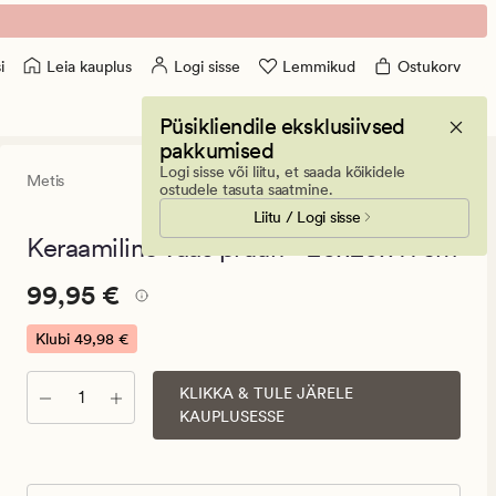
Leia kauplus
Logi sisse
Lemmikud
Ostukorv
i
Püsikliendile eksklusiivsed
pakkumised
Logi sisse või liitu, et saada kõikidele
Metis
5
(1)
1
ostudele tasuta saatmine.
arvustust
Liitu / Logi sisse
keskmise
hinnangu
Keraamiline vaas pruun - 20x20x41 cm
5
Pris_ee
Pris_ee
99,95 €
99,95 €
99,95
€.
Klubi
49,98 €
Klubi
49,98
KLIKKA & TULE JÄRELE
Kogus
KAUPLUSESSE
€