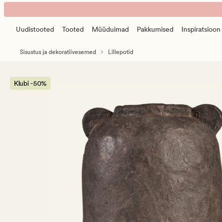
Metis
Animated
keraamiline
banner.
vaas
Uudistooted
Tooted
Müüduimad
Pakkumised
Inspiratsioon
Press
pruun
ESCAPE
Sisustus ja dekoratiivesemed
Lillepotid
to
pause.
Klubi -50%