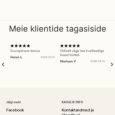
Meie klientide tagasiside
Suurepärane teenus
Üldiselt väga hea kvaliteediga
Ole
ilusad tooted.
kau
Helen L
2026-05-21
puu
Marleen V
2026-05-13
tar
Ree
Jälgi meid
KASULIK INFO
Facebook
Kontaktandmed ja