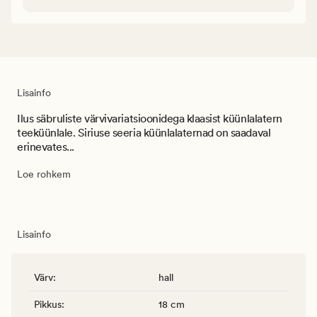
Lisainfo
Ilus säbruliste värvivariatsioonidega klaasist küünlalatern
teeküünlale. Siriuse seeria küünlalaternad on saadaval
erinevates...
Loe rohkem
Lisainfo
Värv
:
hall
Pikkus
:
18 cm