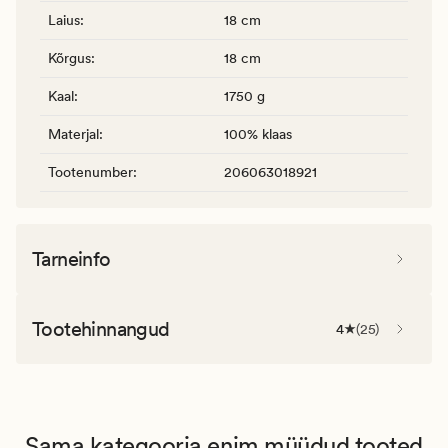
Laius
:
18 cm
Kõrgus
:
18 cm
Kaal
:
1750 g
Materjal
:
100% klaas
Tootenumber
:
206063018921
Tarneinfo
Tootehinnangud
4
(
25
)
Sama kategooria enim müüdud tooted