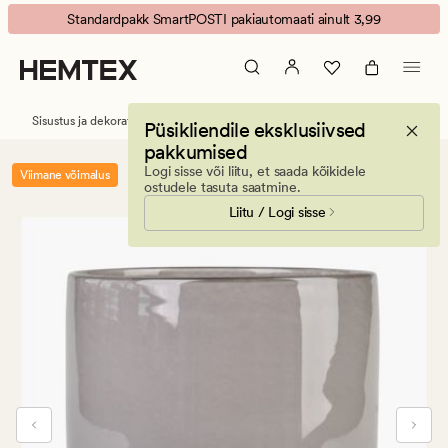
Sirius
Animated
Standardpakk SmartPOSTI pakiautomaati ainult 3,99
xlarge
banner.
latern
Press
hall
ESCAPE
to
Sisustus ja dekoratiivesemed
Laternad
Püsikliendile eksklusiivsed
pause.
pakkumised
Logi sisse või liitu, et saada kõikidele
Viimane võimalus
ostudele tasuta saatmine.
Liitu / Logi sisse