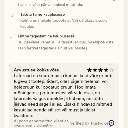
Laoseis võib päeva jooksul muutuda.
Tasuta tarne kauplusesse
Kehtib enamikele toodetele. Vali ostukorvis sobiv
kauplus.
Lihtne tagastamine kauplusesse
30-päevane vahetus- ja tagastusõigus. Veebipoe oste
saab hetkel tagastada ainult kauplustes.
Arvustuse kokkuvõte
Laternad on suuremad ja kenad, kuid värv erineb
tugevalt tootepiltidest, olles pigem helehall või
helepruun kui oodatud pruun. Hoolimata
mõningatest pettumustest värvide osas, on
laternate valgus meeldiv ja hubane, mistõttu
jäävad need sageli alles. Lisaks hindavad mitmed
kasutajad nende stiilset välimust ja üldist
kvaliteeti.
AI poolt genereeritud klientide
Verified by Trustvoice
arvustuste kokkuvõte