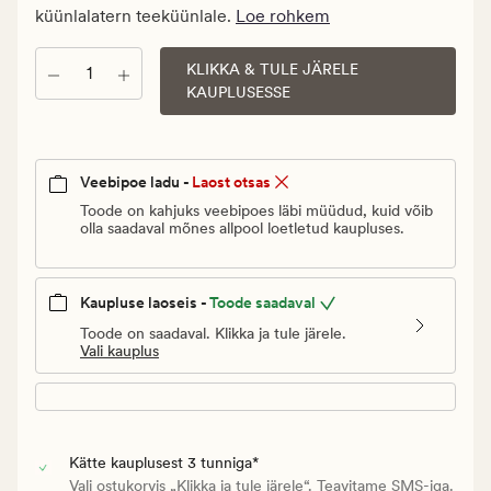
Vanlig
küünlalatern teeküünlale.
Loe rohkem
pris_ee
12
KLIKKA & TULE JÄRELE
Kogus
€
KAUPLUSESSE
Veebipoe ladu -
Laost otsas
Toode on kahjuks veebipoes läbi müüdud, kuid võib
olla saadaval mõnes allpool loetletud kaupluses.
Kaupluse laoseis -
Toode saadaval
Toode on saadaval. Klikka ja tule järele.
Vali kauplus
Kätte kauplusest 3 tunniga*
Vali ostukorvis „Klikka ja tule järele“. Teavitame SMS-iga.