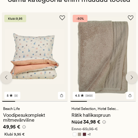
Klubi:9,95
-50%
5
(9)
4.5
(969)
9
969
arvustust
arvustust
keskmise
keskmise
Beach Life
Hotel Selection,
Hotel Selection
hinnanguga
hinnanguga
Voodipesukomplekt
Rätik hallikaspruun
5
4.5
mitmevärviline
Nåværende pris_ee
34,98 €
34,98 €
Nüüd
Pris_ee
49,95 €
49,95 €
Vanlig pris_ee
69,95 €
Enne
69,95 €
Klubi
9,95 €
+
2
Saadaval rohkemates värvitoonides