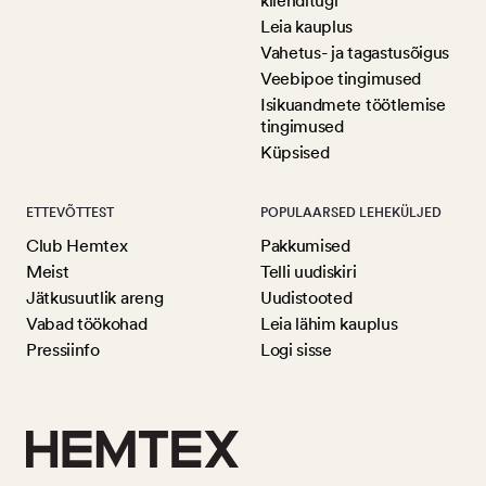
klienditugi
Leia kauplus
Vahetus- ja tagastusõigus
Veebipoe tingimused
Isikuandmete töötlemise
tingimused
Küpsised
ETTEVÕTTEST
POPULAARSED LEHEKÜLJED
Club Hemtex
Pakkumised
Meist
Telli uudiskiri
Jätkusuutlik areng
Uudistooted
Vabad töökohad
Leia lähim kauplus
Pressiinfo
Logi sisse