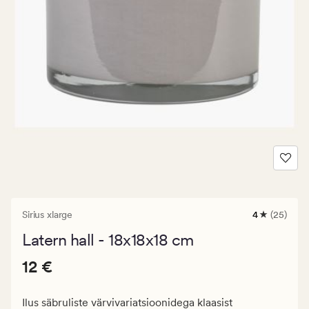
Sirius xlarge
4
(25)
25
arvustust
Latern hall - 18x18x18 cm
keskmise
hinnanguga
Pris_ee
Pris_ee
12 €
4
12 €
12
€.
Ilus säbruliste värvivariatsioonidega klaasist