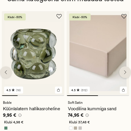
Klubi -50%
Klubi -50%
4.5
(16)
4.5
(512)
16
512
arvustust
arvustust
keskmise
keskmise
Boble
Soft Satin
hinnanguga
hinnanguga
Küünlalatern hallikasroheline
Voodilina kummiga sand
4.5
4.5
Pris_ee
9,95 €
Pris_ee
74,95 €
9,95 €
74,95 €
Klubi
4,98 €
Klubi
37,48 €