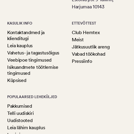
Harjumaa 10143
KASULIK INFO
ETTEVÕTTEST
Kontaktandmed ja
Club Hemtex
klienditugi
Meist
Leia kauplus
Jätkusuutlik areng
Vahetus- ja tagastusõigus
Vabad töökohad
Veebipoe tingimused
Pressiinfo
Isikuandmete töötlemise
tingimused
Küpsised
POPULAARSED LEHEKÜLJED
Pakkumised
Telli uudiskiri
Uudistooted
Leia lähim kauplus