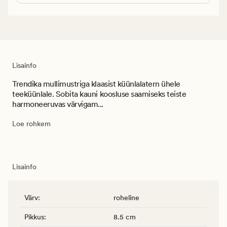
Lisainfo
Trendika mullimustriga klaasist küünlalatern ühele
teeküünlale. Sobita kauni koosluse saamiseks teiste
harmoneeruvas värvigam...
Loe rohkem
Lisainfo
Värv
:
roheline
Pikkus
:
8.5 cm