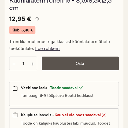
Küünlalatern roheline - 8,5x8,5x12,5
keskmise
hinnanguga
cm
4.5
Pris_ee
Pris_ee
12,95 €
12,95 €
12,95
€.
Klubi
6,48 €
Klubi
Trendika mullimustriga klaasist küünlalatern ühele
6,48
teeküünlale.
Loe rohkem
€
Kogus
Osta
Veebipoe ladu -
Toode saadaval
Tarneaeg: 6-9 tööpäeva Rootsi kesklaost
Kaupluse laoseis -
Kaup ei ole poes saadaval
Toode on kahjuks kauplustes läbi müüdud. Toodet