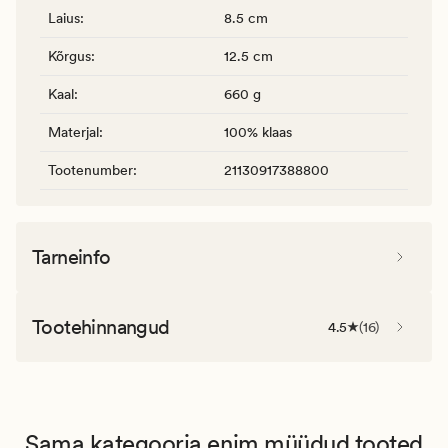
Laius
:
8.5 cm
Kõrgus
:
12.5 cm
Kaal
:
660 g
Materjal
:
100% klaas
Tootenumber
:
21130917388800
Tarneinfo
Tootehinnangud
4.5
(
16
)
Sama kategooria enim müüdud tooted