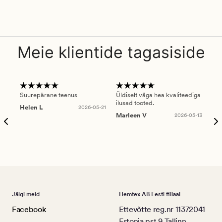
Meie klientide tagasiside
Suurepärane teenus
Üldiselt väga hea kvaliteediga
Ole
ilusad tooted.
kau
Helen L
2026-05-21
puu
Marleen V
2026-05-13
tar
Ree
Jälgi meid
Hemtex AB Eesti filiaal
Facebook
Ettevõtte reg.nr 11372041
Estonia pst 9 Tallinn,