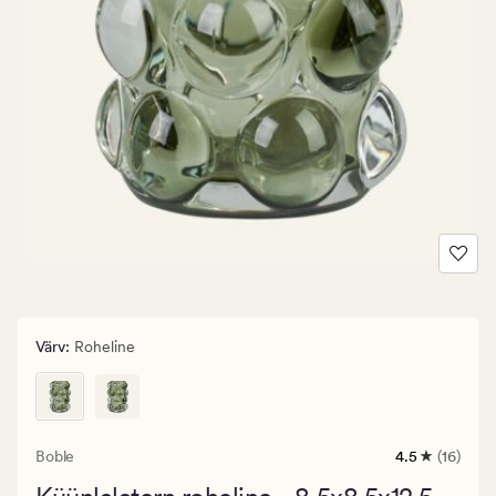
Värv
:
Roheline
Boble
4.5
(16)
16
arvustust