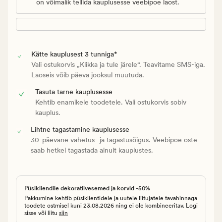
on võimalik tellida kauplusesse veebipoe laost.
Kätte kauplusest 3 tunniga*
Vali ostukorvis „Klikka ja tule järele“. Teavitame SMS-iga.
Laoseis võib päeva jooksul muutuda.
Tasuta tarne kauplusesse
Kehtib enamikele toodetele. Vali ostukorvis sobiv
kauplus.
Lihtne tagastamine kauplusesse
30-päevane vahetus- ja tagastusõigus. Veebipoe oste
saab hetkel tagastada ainult kauplustes.
Püsikliendile dekoratiivesemed ja korvid -50%
Pakkumine kehtib püsiklientidele ja uutele liitujatele tavahinnaga
toodete ostmisel kuni 23.08.2026 ning ei ole kombineeritav. Logi
sisse või liitu
siin