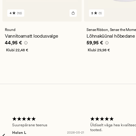
4
(10)
5
(1)
10
1
arvustust
arvustust
keskmise
keskmise
hinnanguga
hinnanguga
Round
Sense Ribbon,
Sense the Mome
4
5
Vannitoamatt loodusvalge
Lõhnaküünal hõbedane
Pris_ee
44,95 €
Pris_ee
59,95 €
44,95 €
59,95 €
Klubi
22,48 €
Klubi
29,98 €
Suurepärane teenus
Üldiselt väga hea kvalitee
tooted.
Helen L
2026-05-21