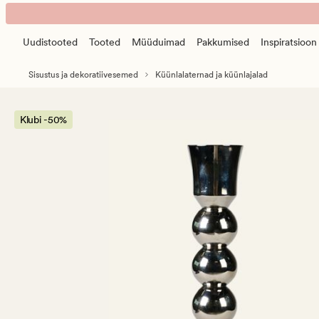
Bally
Animated
küünlajalg
banner.
hõbedane
Uudistooted
Tooted
Müüduimad
Pakkumised
Inspiratsioon
Press
ESCAPE
Sisustus ja dekoratiivesemed
Küünlalaternad ja küünlajalad
to
pause.
Klubi -50%