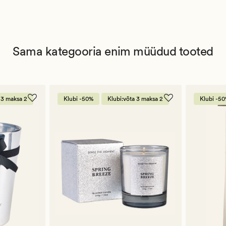
Sama kategooria enim müüdud tooted
 3 maksa 2
Klubi -50%
Klubi:võta 3 maksa 2
Klubi -5