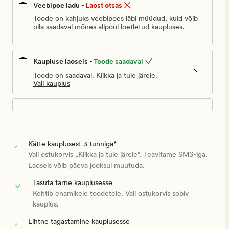
Veebipoe ladu -
Laost otsas
Toode on kahjuks veebipoes läbi müüdud, kuid võib
olla saadaval mõnes allpool loetletud kaupluses.
Kaupluse laoseis -
Toode saadaval
Toode on saadaval. Klikka ja tule järele.
Vali kauplus
Kätte kauplusest 3 tunniga*
Vali ostukorvis „Klikka ja tule järele“. Teavitame SMS-iga.
Laoseis võib päeva jooksul muutuda.
Tasuta tarne kauplusesse
Kehtib enamikele toodetele. Vali ostukorvis sobiv
kauplus.
Lihtne tagastamine kauplusesse