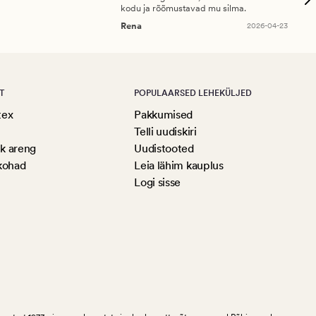
kodu ja rõõmustavad mu silma.
An
Rena
2026-04-23
T
POPULAARSED LEHEKÜLJED
tex
Pakkumised
Telli uudiskiri
ik areng
Uudistooted
kohad
Leia lähim kauplus
Logi sisse