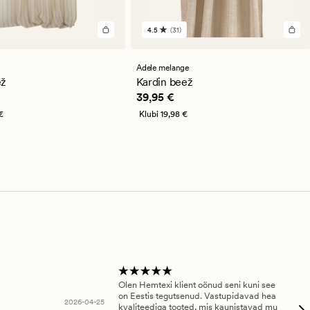
4.5
(31)
31
st
arvustust
se
keskmise
guga
hinnanguga
Adele melange
4.5
ež
Kardin beež
,95 €
Pris_ee
39,95 €
39,95 €
€
Klubi
19,98 €
Olen Hemtexi klient oönud seni kuni see
Tar
on Eestis tegutsenud. Vastupidavad hea
abi
2026-04-25
kvaliteediga tooted, mis kaunistavad mu
ala