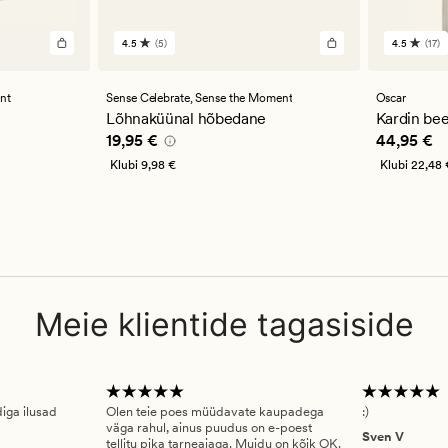
4.5
(5)
4.5
(17)
5
17
arvustust
arvustu
keskmise
keskmi
hinnanguga
hinnan
nt
Sense Celebrate,
Sense the Moment
Oscar
4.5
4.5
Lõhnaküünal hõbedane
Kardin be
Pris_ee
19,95 €
Pris_ee
44
19,95 €
44,95 €
Klubi
9,98 €
Klubi
22,48 
Meie klientide tagasiside
diga ilusad
Olen teie poes müüdavate kaupadega
:)
väga rahul, ainus puudus on e-poest
Sven V
tellitu pika tarneajaga. Muidu on kõik OK.