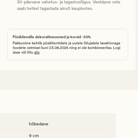
30-päevane vahetus- ja tagastusõigus. Veebipoe oste
saab hetkel tagastada ainult kauplustes.
Püsikliendile dekoratiivesemed ja korvid -50%
Pakkumine kehtib püsiklientidele ja uutele liitujatele tavahinnaga
toodete ostmisel kuni 23.08.2026 ning ei ole kombineeritav. Logi
sisse või liitu
siin
hõbedane
9 cm