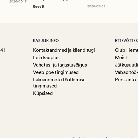
2026-05-13
Reet R
2026-05-08
KASULIK INFO
ETTEVÕTTES
041
Kontaktandmed ja klienditugi
Club Hem
Leia kauplus
Meist
Vahetus- ja tagastusõigus
Jätkusuutl
Veebipoe tingimused
Vabad töö
Isikuandmete töötlemise
Pressiinfo
tingimused
Küpsised