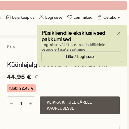
Leia kauplus
Logi sisse
Lemmikud
Ostukorv
i
Püsikliendile eksklusiivsed
pakkumised
Logi sisse või liitu, et saada kõikidele
Bally
0
(0)
0
ostudele tasuta saatmine.
arvustust
Liitu / Logi sisse
keskmise
hinnangug
Küünlajalg hõbedane - 9x9x26 cm
0
Pris_ee
Pris_ee
44,95 €
44,95 €
44,95
€.
Klubi
22,48 €
Klubi
22,48
KLIKKA & TULE JÄRELE
Kogus
KAUPLUSESSE
€