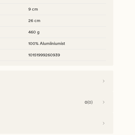
9 cm
26 cm
460 g
100% Alumiiniumist
10151999260939
0
(
0
)