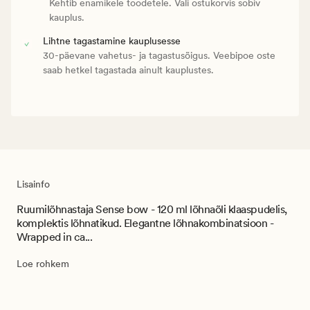
Kehtib enamikele toodetele. Vali ostukorvis sobiv
kauplus.
Lihtne tagastamine kauplusesse
30-päevane vahetus- ja tagastusõigus. Veebipoe oste
saab hetkel tagastada ainult kauplustes.
Lisainfo
Ruumilõhnastaja Sense bow - 120 ml lõhnaõli klaaspudelis,
komplektis lõhnatikud. Elegantne lõhnakombinatsioon -
Wrapped in ca...
Loe rohkem