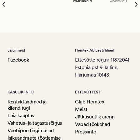
Marleen V
2026-05-13
tar
Ree
Jälgi meid
Hemtex AB Eesti filiaal
Facebook
Ettevõtte reg.nr 11372041
Estonia pst 9 Tallinn,
Harjumaa 10143
KASULIK INFO
ETTEVÕTTEST
Kontaktandmed ja
Club Hemtex
klienditugi
Meist
Leia kauplus
Jätkusuutlik areng
Vahetus- ja tagastusõigus
Vabad töökohad
Veebipoe tingimused
Pressiinfo
Isikuandmete töötlemise