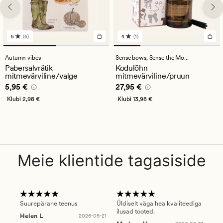
5
(6)
4
(1)
6
1
arvustust
arvustust
keskmise
keskmise
Autumn vibes
Sense bows,
Sense the Moment
hinnanguga
hinnanguga
Pabersalvrätik
Kodulõhn
5
4
mitmevärviline/valge
mitmevärviline/pruun
Pris_ee
5,95 €
Pris_ee
27,95 €
5,95 €
27,95 €
Klubi
2,98 €
Klubi
13,98 €
Meie klientide tagasiside
Suurepärane teenus
Üldiselt väga hea kvaliteediga
Ole
ilusad tooted.
kau
Helen L
2026-05-21
puu