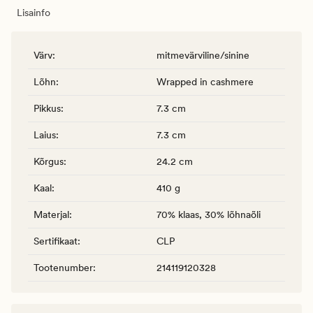
Lisainfo
Värv
:
mitmevärviline/sinine
Lõhn
:
Wrapped in cashmere
Pikkus
:
7.3 cm
Laius
:
7.3 cm
Kõrgus
:
24.2 cm
Kaal
:
410 g
Materjal
:
70% klaas, 30% lõhnaõli
Sertifikaat
:
CLP
Tootenumber
:
214119120328