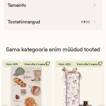
Tarneinfo
Tootehinnangud
0
(
0
)
Sama kategooria enim müüdud tooted
Klubi -50%
Klubi:võta 3 maksa 2
Klubi -50%
Klubi:võta 3 maksa 2