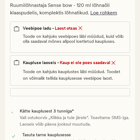
€.
Ruumilõhnastaja Sense bow - 120 ml lõhnaõli
Vanlig
klaaspudelis, komplektis lõhnatikud.
Loe rohkem
pris_ee
9
Veebipoe ladu -
Laost otsas
€
Toode on kahjuks veebipoes läbi müüdud, kuid võib
olla saadaval mõnes allpool loetletud kaupluses.
Kaupluse laoseis -
Kaup ei ole poes saadaval
Toode on kahjuks kauplustes läbi müüdud. Toodet
on võimalik tellida kauplusesse veebipoe laost.
Kätte kauplusest 3 tunniga*
Vali ostukorvis „Klikka ja tule järele“. Teavitame SMS-iga.
Laoseis võib päeva jooksul muutuda.
Tasuta tarne kauplusesse