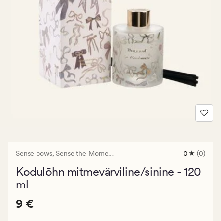
Sense bows,
Sense the Moment
0
(0)
0
arvustust
Kodulõhn mitmevärviline/sinine - 120
keskmise
hinnangug
ml
0
Pris_ee
Pris_ee
9 €
9 €
9