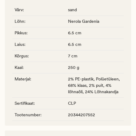
Värv
:
sand
Lõhn
:
Nerola Gardenia
Pikkus
:
6.5 cm
Laius
:
6.5 cm
Kõrgus
:
7 cm
Kaal
:
250 g
Materjal
:
2% PE-plastik, Polüetüleen,
68% klaas, 2% puit, 4%
lõhnaõli, 24% Lõhnakandja
Sertifikaat
:
CLP
Tootenumber
:
20344207552