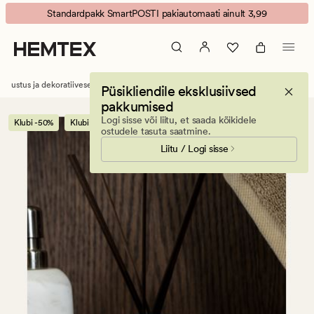
Neroli
Animated
Standardpakk SmartPOSTI pakiautomaati ainult 3,99
Gardenia
banner.
kodulõhn
Press
sand
ESCAPE
to
Sisustus ja dekoratiivesemed
Küünlad ja lõhnaküünlad
Ruumilõhnastajad
Püsikliendile eksklusiivsed
pause.
pakkumised
Logi sisse või liitu, et saada kõikidele
Klubi -50%
Klubi:võta 3 maksa 2
ostudele tasuta saatmine.
Liitu / Logi sisse