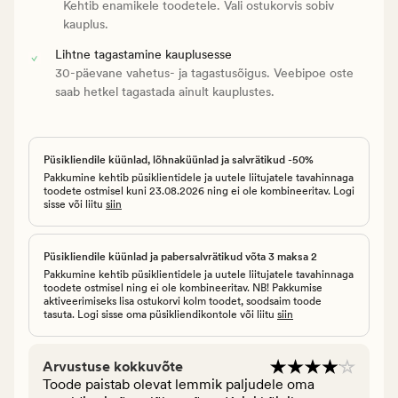
Kehtib enamikele toodetele. Vali ostukorvis sobiv
kauplus.
Lihtne tagastamine kauplusesse
30-päevane vahetus- ja tagastusõigus. Veebipoe oste
saab hetkel tagastada ainult kauplustes.
Püsikliendile küünlad, lõhnaküünlad ja salvrätikud -50%
Pakkumine kehtib püsiklientidele ja uutele liitujatele tavahinnaga
toodete ostmisel kuni 23.08.2026 ning ei ole kombineeritav. Logi
sisse või liitu
siin
Püsikliendile küünlad ja pabersalvrätikud võta 3 maksa 2
Pakkumine kehtib püsiklientidele ja uutele liitujatele tavahinnaga
toodete ostmisel ning ei ole kombineeritav. NB! Pakkumise
aktiveerimiseks lisa ostukorvi kolm toodet, soodsaim toode
tasuta. Logi sisse oma püsikliendikontole või liitu
siin
Arvustuse kokkuvõte
Toode paistab olevat lemmik paljudele oma