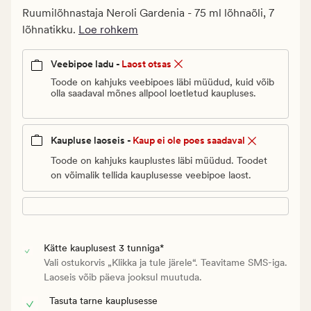
Klubi
Ruumilõhnastaja Neroli Gardenia - 75 ml lõhnaõli, 7
13,98
lõhnatikku.
Loe rohkem
€
Veebipoe ladu -
Laost otsas
Toode on kahjuks veebipoes läbi müüdud, kuid võib
olla saadaval mõnes allpool loetletud kaupluses.
Kaupluse laoseis -
Kaup ei ole poes saadaval
Toode on kahjuks kauplustes läbi müüdud. Toodet
on võimalik tellida kauplusesse veebipoe laost.
Kätte kauplusest 3 tunniga*
Vali ostukorvis „Klikka ja tule järele“. Teavitame SMS-iga.
Laoseis võib päeva jooksul muutuda.
Tasuta tarne kauplusesse