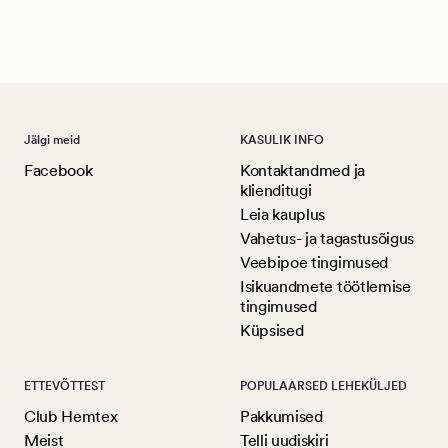
Ree
Jälgi meid
KASULIK INFO
Facebook
Kontaktandmed ja
klienditugi
Leia kauplus
Vahetus- ja tagastusõigus
Veebipoe tingimused
Isikuandmete töötlemise
tingimused
Küpsised
ETTEVÕTTEST
POPULAARSED LEHEKÜLJED
Club Hemtex
Pakkumised
Meist
Telli uudiskiri