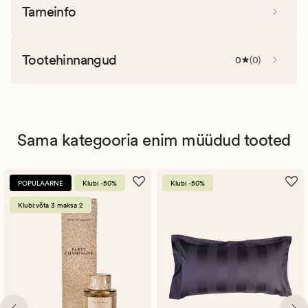
Tarneinfo
Tootehinnangud
0
(
0
)
Sama kategooria enim müüdud tooted
POPULAARNE
Klubi -50%
Klubi -50%
Klubi:võta 3 maksa 2