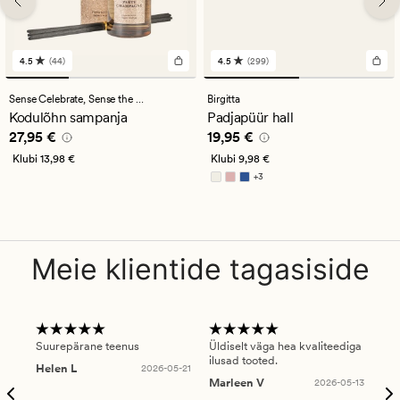
4.5
(44)
4.5
(299)
44
299
arvustust
arvustust
keskmise
keskmise
Sense Celebrate,
Sense the Moment
Birgitta
hinnanguga
hinnanguga
Kodulõhn sampanja
Padjapüür hall
4.5
4.5
Pris_ee
27,95 €
Pris_ee
19,95 €
27,95 €
19,95 €
Klubi
13,98 €
Klubi
9,98 €
+
3
Saadaval rohkemates värvitoonides
Meie klientide tagasiside
Suurepärane teenus
Üldiselt väga hea kvaliteediga
Ole
ilusad tooted.
kau
Helen L
2026-05-21
puu
Marleen V
2026-05-13
tar