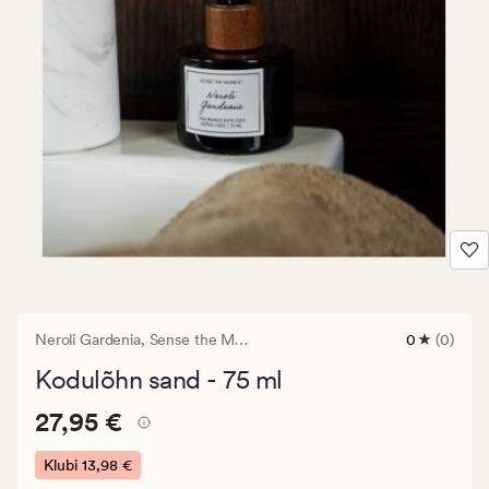
Neroli Gardenia,
Sense the Moment
0
(0)
0
arvustust
Kodulõhn sand - 75 ml
keskmise
hinnangug
Pris_ee
Pris_ee
27,95 €
0
27,95 €
27,95
€.
Klubi
13,98 €