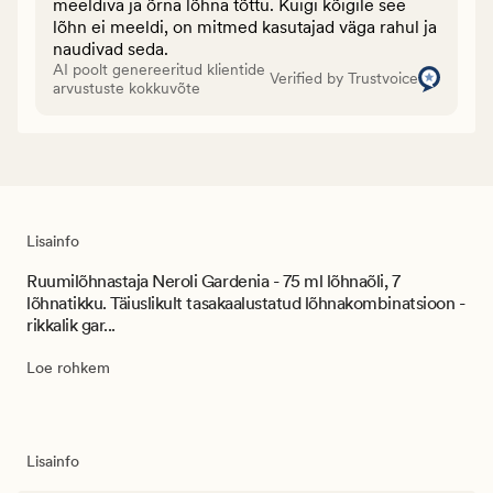
meeldiva ja õrna lõhna tõttu. Kuigi kõigile see
lõhn ei meeldi, on mitmed kasutajad väga rahul ja
naudivad seda.
AI poolt genereeritud klientide
Verified by Trustvoice
arvustuste kokkuvõte
Lisainfo
Ruumilõhnastaja Neroli Gardenia - 75 ml lõhnaõli, 7
lõhnatikku. Täiuslikult tasakaalustatud lõhnakombinatsioon -
rikkalik gar...
Loe rohkem
Lisainfo