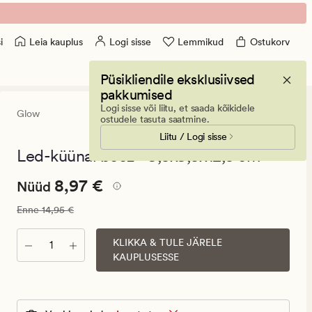
Leia kauplus
Logi sisse
Lemmikud
Ostukorv
i
Püsikliendile eksklusiivsed
pakkumised
Logi sisse või liitu, et saada kõikidele
Glow
5
(3)
3
ostudele tasuta saatmine.
arvustust
Liitu / Logi sisse
keskmise
hinnangug
Led-küünal beež - 9,5x9,5x12,5 cm
5
Nåværende
Nåværende pris_ee
8,97 €
8,97 €
Nüüd
pris_ee
Vanlig pris_ee
14,95 €
Enne
14,95 €
8,97
€.
KLIKKA & TULE JÄRELE
Kogus
Vanlig
KAUPLUSESSE
pris_ee
14,95
€