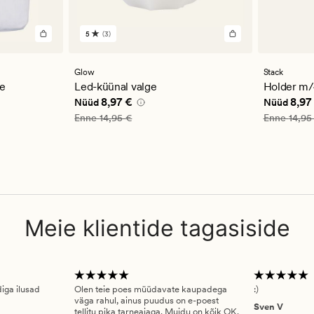
5
(3)
3
arvustust
keskmise
hinnanguga
Glow
Stack
5
ge
Led-küünal valge
Holder m/4
,97 €
Nåværende pris_ee
8,97 €
Nåværend
8,97 €
8,97
Nüüd
Nüüd
Vanlig pris_ee
14,95 €
Vanlig pris
Enne
14,95 €
Enne
14,95
Meie klientide tagasiside
diga ilusad
Olen teie poes müüdavate kaupadega
:)
väga rahul, ainus puudus on e-poest
Sven V
tellitu pika tarneajaga. Muidu on kõik OK.