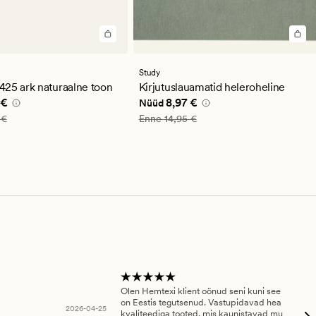
Study
25 ark naturaalne toon
Kirjutuslauamatid heleroheline
e pris_ee
8,97 €
Nåværende pris_ee
8,97 €
 €
8,97 €
Nüüd
_ee
14,95 €
Vanlig pris_ee
14,95 €
 €
Enne
14,95 €
Olen Hemtexi klient oönud seni kuni see
Tar
on Eestis tegutsenud. Vastupidavad hea
abi
2026-04-25
kvaliteediga tooted, mis kaunistavad mu
ala