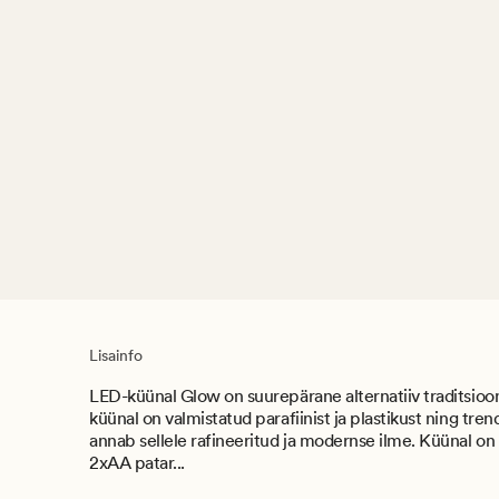
Lisainfo
LED-küünal Glow on suurepärane alternatiiv traditsioon
küünal on valmistatud parafiinist ja plastikust ning tren
annab sellele rafineeritud ja modernse ilme. Küünal on 
2xAA patar...