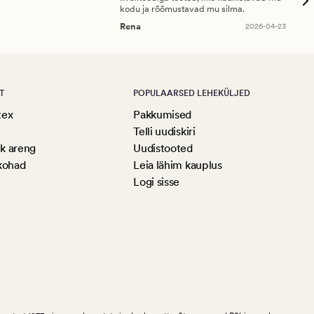
kodu ja rõõmustavad mu silma.
An
Rena
2026-04-23
T
POPULAARSED LEHEKÜLJED
tex
Pakkumised
Telli uudiskiri
ik areng
Uudistooted
kohad
Leia lähim kauplus
Logi sisse