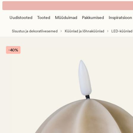
Glow
Animated
led-
banner.
küünal
Uudistooted
Tooted
Müüduimad
Pakkumised
Inspiratsioon
Press
beež
ESCAPE
Sisustus ja dekoratiivesemed
Küünlad ja lõhnaküünlad
LED-küünlad
to
pause.
-40%