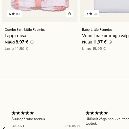
5
(5)
4
(5)
5
5
arvustust
arvustust
keskmise
keskmise
hinnanguga
hinnanguga
Dumbo 5pk,
Little Roomies
Baby,
Little Roomies
5
4
Lapp roosa
Voodilina kummiga val
Nåværende pris_ee
8,97 €
Nåværende pris_ee
11
8,97 €
11,97 €
Nüüd
Nüüd
Vanlig pris_ee
14,95 €
Vanlig pris_ee
19,95 €
Enne
14,95 €
Enne
19,95 €
Suurepärane teenus
Üldiselt väga hea kvalitee
tooted.
Helen L
2026-05-21