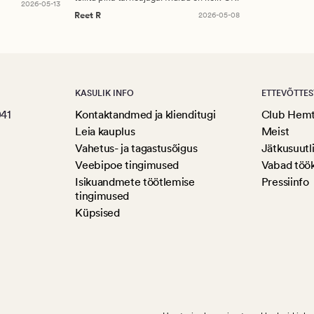
2026-05-13
Reet R
2026-05-08
KASULIK INFO
ETTEVÕTTES
041
Kontaktandmed ja klienditugi
Club Hem
Leia kauplus
Meist
Vahetus- ja tagastusõigus
Jätkusuutl
Veebipoe tingimused
Vabad töö
Isikuandmete töötlemise
Pressiinfo
tingimused
Küpsised