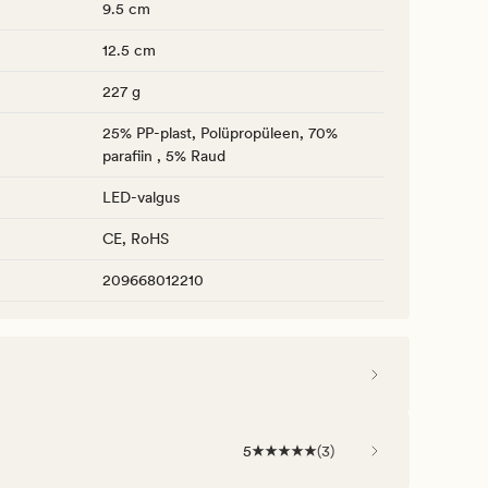
9.5 cm
12.5 cm
227 g
25% PP-plast, Polüpropüleen, 70%
parafiin , 5% Raud
LED-valgus
CE, RoHS
209668012210
5
(
3
)