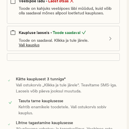
Veebipoe ladu -
Laost otsas
Toode on kahjuks veebipoes läbi müüdud, kuid võib
olla saadaval mõnes allpool loetletud kaupluses.
Kaupluse laoseis -
Toode saadaval
Toode on saadaval. Klikka ja tule järele.
Vali kauplus
Kätte kauplusest 3 tunniga*
Vali ostukorvis „Klikka ja tule järele“. Teavitame SMS-iga.
Laoseis võib päeva jooksul muutuda.
Tasuta tarne kauplusesse
Kehtib enamikele toodetele. Vali ostukorvis sobiv
kauplus.
Lihtne tagastamine kauplusesse
30-päevane vahetus- ja tagastusõigus. Veebipoe oste