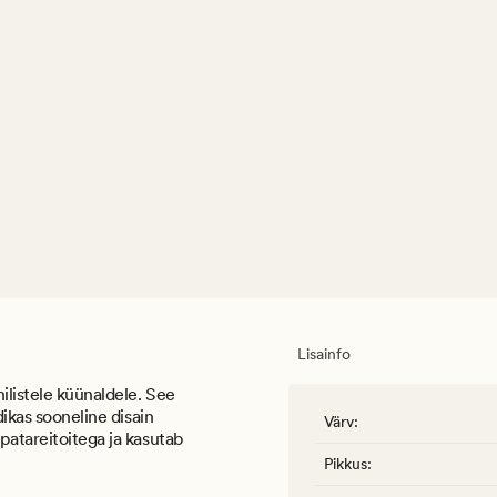
Lisainfo
ilistele küünaldele. See
dikas sooneline disain
Värv
:
patareitoitega ja kasutab
Pikkus
: