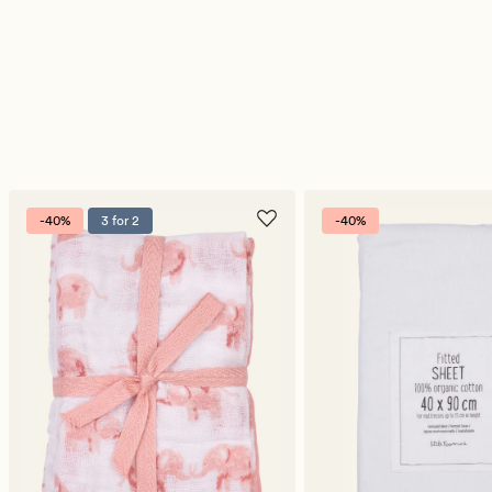
-40%
3 for 2
-40%