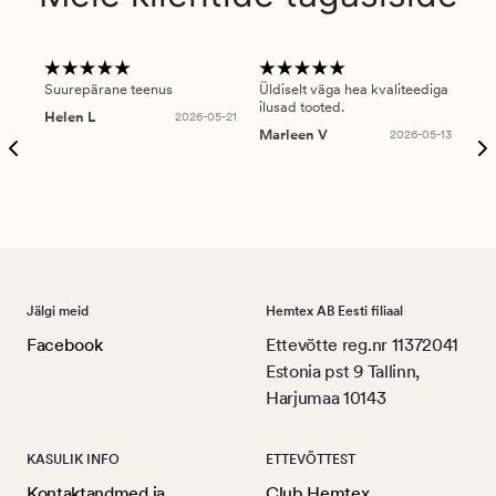
Suurepärane teenus
Üldiselt väga hea kvaliteediga
Ole
ilusad tooted.
kau
Helen L
2026-05-21
puu
Marleen V
2026-05-13
tar
Ree
Jälgi meid
Hemtex AB Eesti filiaal
Facebook
Ettevõtte reg.nr 11372041
Estonia pst 9 Tallinn,
Harjumaa 10143
KASULIK INFO
ETTEVÕTTEST
Kontaktandmed ja
Club Hemtex