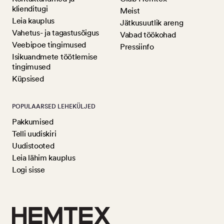
klienditugi
Meist
Leia kauplus
Jätkusuutlik areng
Vahetus- ja tagastusõigus
Vabad töökohad
Veebipoe tingimused
Pressiinfo
Isikuandmete töötlemise
tingimused
Küpsised
POPULAARSED LEHEKÜLJED
Pakkumised
Telli uudiskiri
Uudistooted
Leia lähim kauplus
Logi sisse