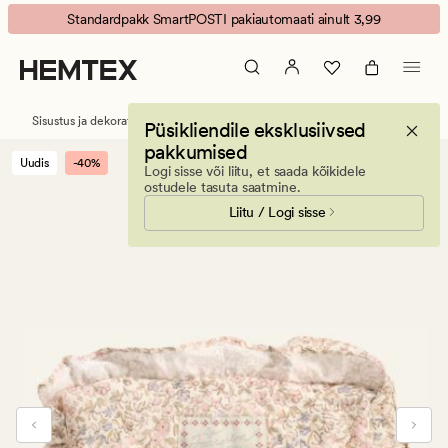
Othilie
Animated
Standardpakk SmartPOSTI pakiautomaati ainult 3,99
pliiatsikarp
banner.
mitmevärviline
Press
ESCAPE
to
Sisustus ja dekoratiivesemed
Kontoritarvikud
Pliiatsitaskud
Püsikliendile eksklusiivsed
pause.
pakkumised
Uudis
-40%
Logi sisse või liitu, et saada kõikidele
ostudele tasuta saatmine.
Liitu / Logi sisse