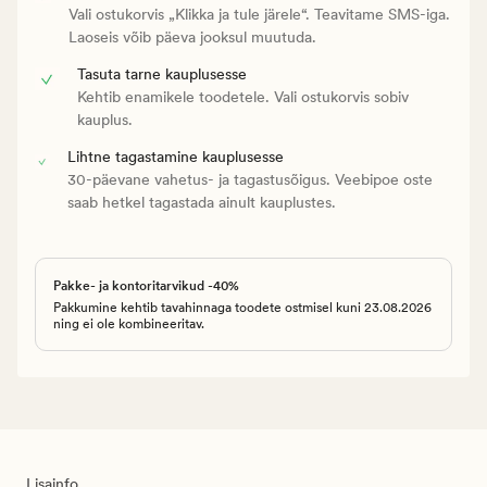
Vali ostukorvis „Klikka ja tule järele“. Teavitame SMS-iga.
Laoseis võib päeva jooksul muutuda.
Tasuta tarne kauplusesse
Kehtib enamikele toodetele. Vali ostukorvis sobiv
kauplus.
Lihtne tagastamine kauplusesse
30-päevane vahetus- ja tagastusõigus. Veebipoe oste
saab hetkel tagastada ainult kauplustes.
Pakke- ja kontoritarvikud -40%
Pakkumine kehtib tavahinnaga toodete ostmisel kuni 23.08.2026
ning ei ole kombineeritav.
Lisainfo