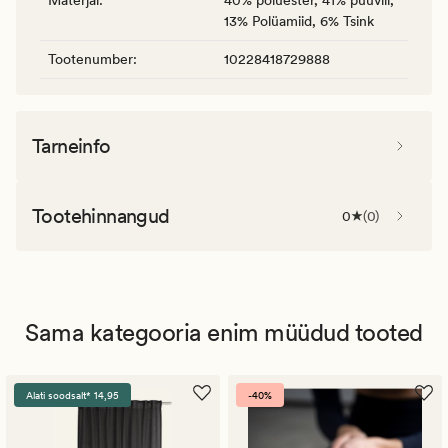
13% Polüamiid, 6% Tsink
Tootenumber
:
10228418729888
Tarneinfo
Tootehinnangud
0
(
0
)
Sama kategooria enim müüdud tooted
Alati soodsalt* 14,95
-40%