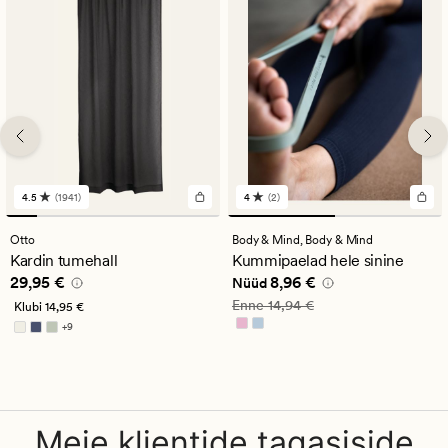
4.5
(1941)
4
(2)
1941
2
arvustust
arvustust
keskmise
keskmise
Otto
Body & Mind,
Body & Mind
hinnanguga
hinnanguga
Kardin tumehall
Kummipaelad hele sinine
4.5
4
Pris_ee
29,95 €
Nåværende pris_ee
8,96 €
29,95 €
8,96 €
Nüüd
Vanlig pris_ee
14,94 €
Enne
14,94 €
Klubi
14,95 €
+
9
Saadaval rohkemates värvitoonides
Meie klientide tagasiside