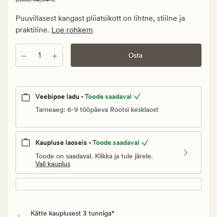
8,96
€.
Puuvillasest kangast pliiatsikott on lihtne, stiilne ja
Vanlig
praktiline.
Loe rohkem
pris_ee
14,94
Kogus
Osta
€
Veebipoe ladu -
Toode saadaval
Tarneaeg: 6-9 tööpäeva Rootsi kesklaost
Kaupluse laoseis -
Toode saadaval
Toode on saadaval. Klikka ja tule järele.
Vali kauplus
Kätte kauplusest 3 tunniga*