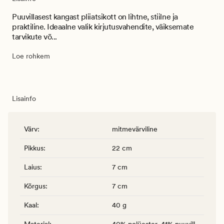
Puuvillasest kangast pliiatsikott on lihtne, stiilne ja
praktiline. Ideaalne valik kirjutusvahendite, väiksemate
tarvikute võ...
Loe rohkem
Lisainfo
Värv
:
mitmevärviline
Pikkus
:
22 cm
Laius
:
7 cm
Kõrgus
:
7 cm
Kaal
:
40 g
Materjal
:
40% polüester, 41% puuvill,