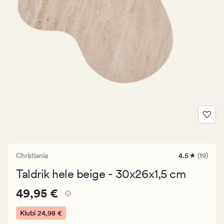
Christiania
4.5
(19)
19
arvustust
Taldrik hele beige - 30x26x1,5 cm
keskmise
hinnanguga
Pris_ee
Pris_ee
49,95 €
4.5
49,95 €
49,95
€.
Klubi
24,98 €