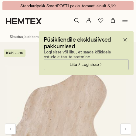
Christiania
Animated
Standardpakk SmartPOSTI pakiautomaati ainult 3,99
taldrik
banner.
hele
Press
beige
ESCAPE
to
Sisustus ja dekoratiivesemed
Kandikud
Püsikliendile eksklusiivsed
pause.
pakkumised
Logi sisse või liitu, et saada kõikidele
Klubi -50%
ostudele tasuta saatmine.
Liitu / Logi sisse