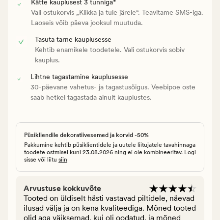
Kätte kauplusest 3 tunniga*
Vali ostukorvis „Klikka ja tule järele“. Teavitame SMS-iga.
Laoseis võib päeva jooksul muutuda.
Tasuta tarne kauplusesse
Kehtib enamikele toodetele. Vali ostukorvis sobiv
kauplus.
Lihtne tagastamine kauplusesse
30-päevane vahetus- ja tagastusõigus. Veebipoe oste
saab hetkel tagastada ainult kauplustes.
Püsikliendile dekoratiivesemed ja korvid -50%
Pakkumine kehtib püsiklientidele ja uutele liitujatele tavahinnaga
toodete ostmisel kuni 23.08.2026 ning ei ole kombineeritav. Logi
sisse või liitu
siin
Arvustuse kokkuvõte
Tooted on üldiselt hästi vastavad piltidele, näevad
ilusad välja ja on kena kvaliteediga. Mõned tooted
olid aga väiksemad, kui oli oodatud, ja mõned