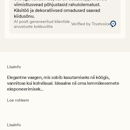
viimistlusvead põhjustasid rahulolematust.
Käsitöö ja dekoratiivsed omadused saavad
kiidusõnu.
AI poolt genereeritud klientide
Verified by Trustvoice
arvustuste kokkuvõte
Lisainfo
Elegantne vaagen, mis sobib kasutamiseks nii köögis,
vannitoas kui kohvilaual. Ideaalne nii oma lemmikesemete
eksponeerimisek...
Loe rohkem
Lisainfo