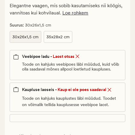
Klubi
Elegantne vaagen, mis sobib kasutamiseks nii köögis,
24,98
vannitoas kui kohvilaual.
Loe rohkem
€
:
Suurus
30x26x1,5 cm
30x26x1,5 cm
35x28x2 cm
Veebipoe ladu -
Laost otsas
Toode on kahjuks veebipoes läbi müüdud, kuid võib
olla saadaval mõnes allpool loetletud kaupluses.
Kaupluse laoseis -
Kaup ei ole poes saadaval
Toode on kahjuks kauplustes läbi müüdud. Toodet
on võimalik tellida kauplusesse veebipoe laost.