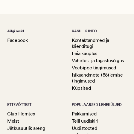
Jälgi meid
KASULIK INFO
Facebook
Kontaktandmed ja
klienditugi
Leia kauplus
Vahetus- ja tagastusõigus
Veebipoe tingimused
Isikuandmete töötlemise
tingimused
Küpsised
ETTEVÕTTEST
POPULAARSED LEHEKÜLJED
Club Hemtex
Pakkumised
Meist
Telli uudiskiri
Jätkusuutlik areng
Uudistooted