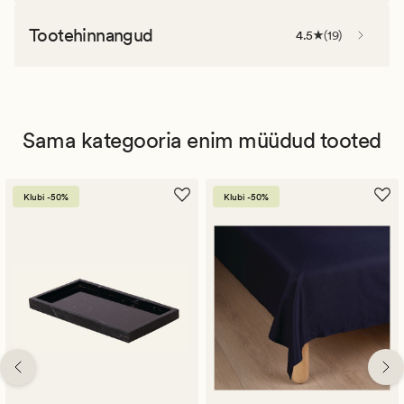
Tootehinnangud
4.5
(
19
)
Sama kategooria enim müüdud tooted
Klubi -50%
Klubi -50%