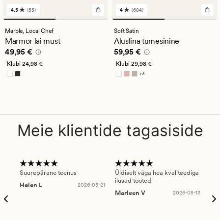
4.5
(55)
4
(684)
55
684
arvustust
arvustust
keskmise
keskmise
Marble,
Local Chef
Soft Satin
hinnanguga
hinnanguga
Marmor lai must
Aluslina tumesinine
4.5
4
Pris_ee
49,95 €
Pris_ee
59,95 €
49,95 €
59,95 €
Klubi
24,98 €
Klubi
29,98 €
+
3
Saadaval rohkemates värvitoonides
Meie klientide tagasiside
Suurepärane teenus
Üldiselt väga hea kvaliteediga
Ole
ilusad tooted.
kau
Helen L
2026-05-21
puu
Marleen V
2026-05-13
tar
Ree