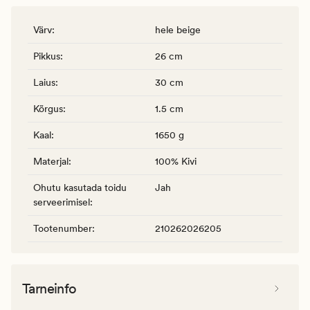
Värv
:
hele beige
Pikkus
:
26 cm
Laius
:
30 cm
Kõrgus
:
1.5 cm
Kaal
:
1650 g
Materjal
:
100% Kivi
Ohutu kasutada toidu
Jah
serveerimisel
:
Tootenumber
:
210262026205
Tarneinfo