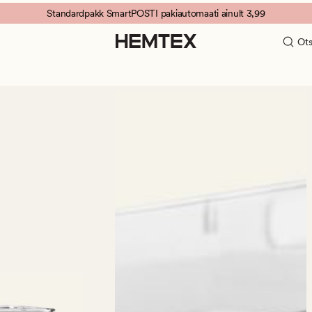
Standardpakk SmartPOSTI pakiautomaati ainult 3,99
Ots