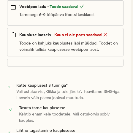
Veebipoe ladu -
Toode saadaval
Tarneaeg: 6-9 tööpäeva Rootsi kesklaost
Kaupluse laoseis -
Kaup ei ole poes saadaval
Toode on kahjuks kauplustes läbi müüdud. Toodet on
võimalik tellida kauplusesse veebipoe laost.
Kätte kauplusest 3 tunniga*
Vali ostukorvis „Klikka ja tule järele“. Teavitame SMS-iga.
Laoseis võib päeva jooksul muutuda.
Tasuta tarne kauplusesse
Kehtib enamikele toodetele. Vali ostukorvis sobiv
kauplus.
Lihtne tagastamine kauplusesse