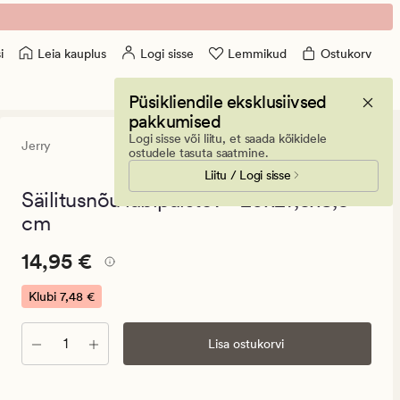
Leia kauplus
Logi sisse
Lemmikud
Ostukorv
i
Püsikliendile eksklusiivsed
pakkumised
Logi sisse või liitu, et saada kõikidele
Jerry
5
(2)
2
ostudele tasuta saatmine.
arvustust
Liitu / Logi sisse
keskmise
hinnangug
Säilitusnõu läbipaistev - 20x27,5x8,5
5
cm
Pris_ee
Pris_ee
14,95 €
14,95 €
14,95
€.
Klubi
7,48 €
Klubi
7,48
Kogus
Lisa ostukorvi
€