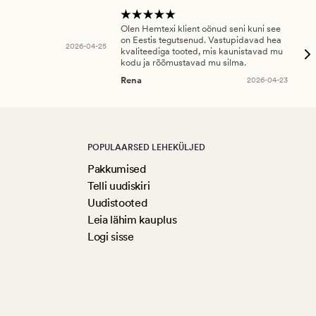
Olen Hemtexi klient oönud seni kuni see
Tar
on Eestis tegutsenud. Vastupidavad hea
abi
2026-04-25
kvaliteediga tooted, mis kaunistavad mu
ala
kodu ja rõõmustavad mu silma.
An
Rena
2026-04-23
POPULAARSED LEHEKÜLJED
Pakkumised
Telli uudiskiri
Uudistooted
Leia lähim kauplus
Logi sisse