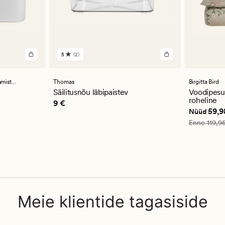
5
(2)
2
arvustust
keskmise
hinnanguga
ooted
Thomas
Birgitta Bird
5
Säilitusnõu läbipaistev
Voodipesuk
roheline
Pris_ee
9 €
9 €
Nåværend
59,9
Nüüd
Vanlig pris
Enne
119,9
Meie klientide tagasiside