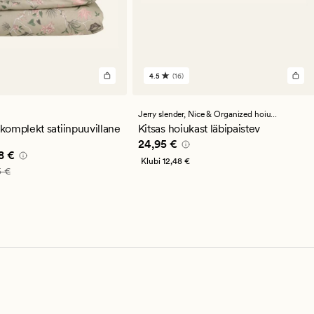
4.5
(16)
16
arvustust
keskmise
hinnanguga
Jerry slender,
Nice & Organized hoiustamistooted
4.5
omplekt satiinpuuvillane
Kitsas hoiukast läbipaistev
Pris_ee
24,95 €
24,95 €
e pris_ee
59,98 €
8 €
Klubi
12,48 €
_ee
119,95 €
5 €