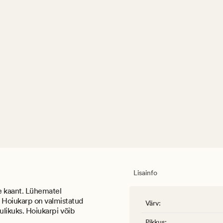
Lisainfo
le kaant. Lühematel
 Hoiukarp on valmistatud
Värv
:
ulikuks. Hoiukarpi võib
Pikkus
: