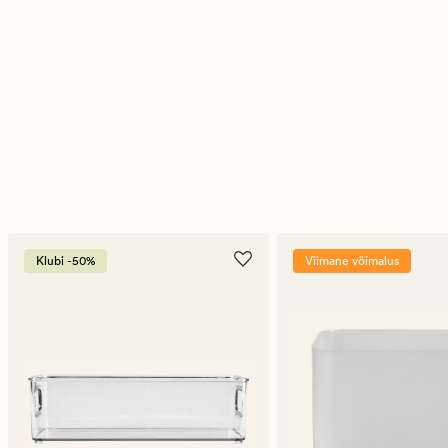
Klubi -50%
Viimane võimalus