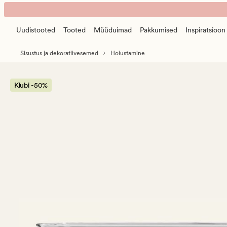
Jerry
Animated
säilitusnõu
banner.
läbipaistev
Uudistooted
Tooted
Müüduimad
Pakkumised
Inspiratsioon
Press
ESCAPE
Sisustus ja dekoratiivesemed
Hoiustamine
to
pause.
Klubi -50%