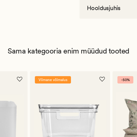
Hooldusjuhis
Sama kategooria enim müüdud tooted
Viimane võimalus
-50%