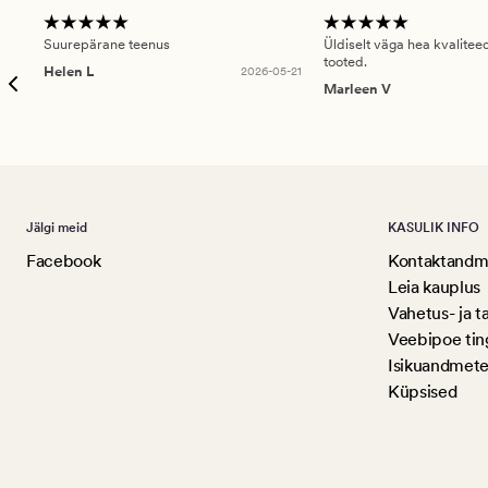
Suurepärane teenus
Üldiselt väga hea kvalitee
tooted.
Helen L
2026-05-21
Marleen V
Jälgi meid
KASULIK INFO
Facebook
Kontaktandme
Leia kauplus
Vahetus- ja t
Veebipoe ti
Isikuandmete
Küpsised