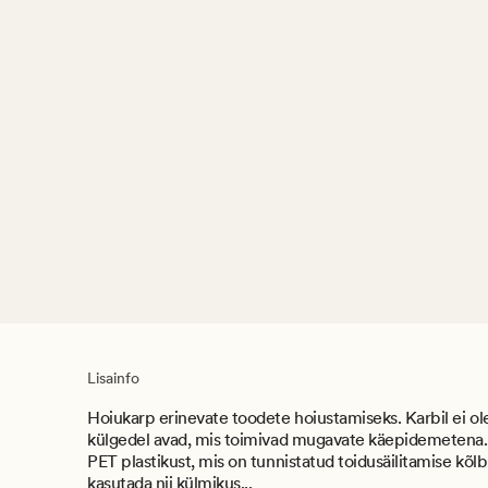
Lisainfo
Hoiukarp erinevate toodete hoiustamiseks. Karbil ei o
külgedel avad, mis toimivad mugavate käepidemetena.
PET plastikust, mis on tunnistatud toidusäilitamise kõlb
kasutada nii külmikus...