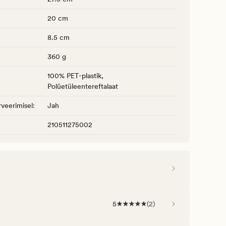
20 cm
8.5 cm
360 g
100% PET-plastik,
Polüetüleentereftalaat
veerimisel
:
Jah
210511275002
5
(
2
)