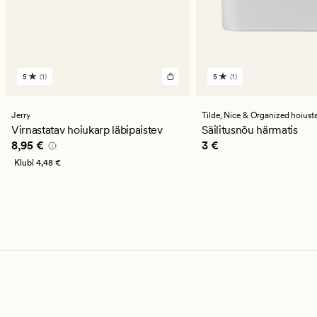
5
(1)
5
(1)
1
1
arvustust
arvustust
keskmise
keskmise
hinnanguga
hinnanguga
Jerry
Tilde,
Nice & Organized hoiustamist
5
5
Virnastatav hoiukarp läbipaistev
Säilitusnõu härmatis
Pris_ee
8,95 €
Pris_ee
3 €
8,95 €
3 €
Klubi
4,48 €