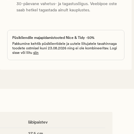
30-päevane vahetus- ja tagastusõigus. Veebipoe oste
saab hetkel tagastada ainult kauplustes.
Püsikliendile majapidamistooted Nice & Tidy -50%
Pakkumine kehtib püsiklientidele ja uutele liitujatele tavahinnaga
toodete ostmisel kuni 23.08.2026 ning ei ole kombineeritav. Logi
sisse või liitu
siin
läbipaistev
27.5 cm