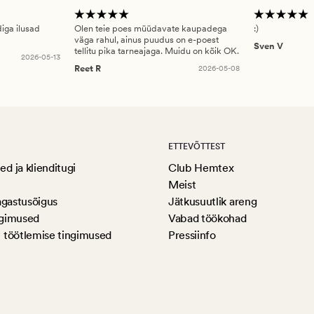
diga ilusad
Olen teie poes müüdavate kaupadega
:)
väga rahul, ainus puudus on e-poest
Sven V
tellitu pika tarneajaga. Muidu on kõik OK.
2026-05-13
Reet R
2026-05-08
ETTEVÕTTEST
d ja klienditugi
Club Hemtex
Meist
agastusõigus
Jätkusuutlik areng
ngimused
Vabad töökohad
 töötlemise tingimused
Pressiinfo