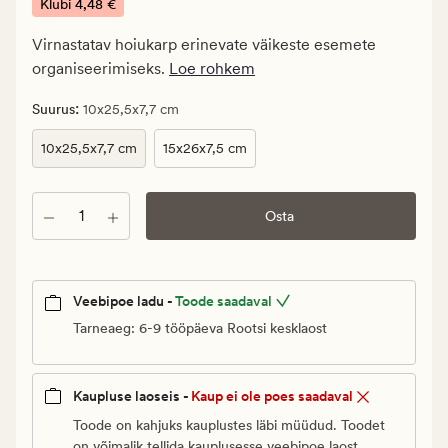
€.
Klubi
4,48 €
Klubi
Virnastatav hoiukarp erinevate väikeste esemete
4,48
organiseerimiseks.
Loe rohkem
€
:
Suurus
10x25,5x7,7 cm
10x25,5x7,7 cm
15x26x7,5 cm
Kogus
Osta
Veebipoe ladu -
Toode saadaval
Tarneaeg: 6-9 tööpäeva Rootsi kesklaost
Kaupluse laoseis -
Kaup ei ole poes saadaval
Toode on kahjuks kauplustes läbi müüdud. Toodet
on võimalik tellida kauplusesse veebipoe laost.