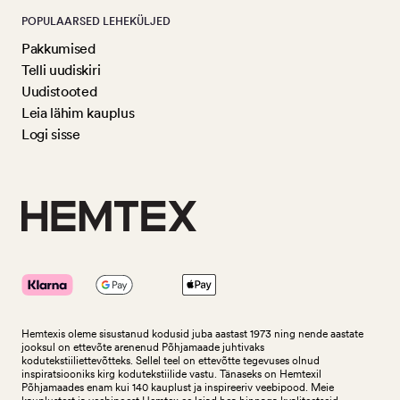
POPULAARSED LEHEKÜLJED
Pakkumised
Telli uudiskiri
Uudistooted
Leia lähim kauplus
Logi sisse
Hemtexis oleme sisustanud kodusid juba aastast 1973 ning nende aastate
jooksul on ettevõte arenenud Põhjamaade juhtivaks
kodutekstiiliettevõtteks.
Sellel teel on ettevõtte tegevuses olnud
inspiratsiooniks kirg kodutekstiilide vastu. Tänaseks on Hemtexil
Põhjamaades enam kui 140 kauplust ja inspireeriv veebipood. Meie