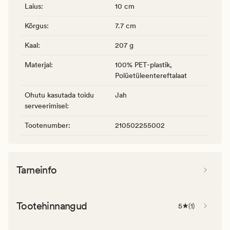
Laius
:
10 cm
Kõrgus
:
7.7 cm
Kaal
:
207 g
Materjal
:
100% PET-plastik,
Polüetüleentereftalaat
Ohutu kasutada toidu
Jah
serveerimisel
:
Tootenumber
:
210502255002
Tarneinfo
Tootehinnangud
5
(
1
)