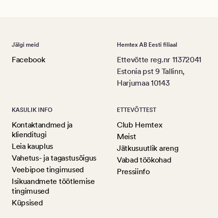
Jälgi meid
Hemtex AB Eesti filiaal
Facebook
Ettevõtte reg.nr 11372041
Estonia pst 9 Tallinn,
Harjumaa 10143
KASULIK INFO
ETTEVÕTTEST
Kontaktandmed ja
Club Hemtex
klienditugi
Meist
Leia kauplus
Jätkusuutlik areng
Vahetus- ja tagastusõigus
Vabad töökohad
Veebipoe tingimused
Pressiinfo
Isikuandmete töötlemise
tingimused
Küpsised