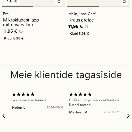
5
(4)
4
arvustust
keskmise
Eva
Malin,
Local Chef
hinnanguga
Mikrokiudest lapp
Kruus greige
5
mitmevärviline
Pris_ee
11,95 €
11,95 €
Pris_ee
11,95 €
11,95 €
Klubi
5,98 €
Klubi
5,98 €
Meie klientide tagasiside
Suurepärane teenus
Üldiselt väga hea kvaliteediga
Ole
ilusad tooted.
kau
Helen L
2026-05-21
puu
Marleen V
2026-05-13
tar
Ree