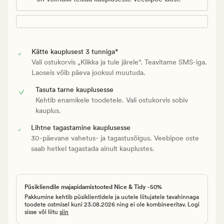
Kätte kauplusest 3 tunniga*
Vali ostukorvis „Klikka ja tule järele“. Teavitame SMS-iga.
Laoseis võib päeva jooksul muutuda.
Tasuta tarne kauplusesse
Kehtib enamikele toodetele. Vali ostukorvis sobiv
kauplus.
Lihtne tagastamine kauplusesse
30-päevane vahetus- ja tagastusõigus. Veebipoe oste
saab hetkel tagastada ainult kauplustes.
Püsikliendile majapidamistooted Nice & Tidy -50%
Pakkumine kehtib püsiklientidele ja uutele liitujatele tavahinnaga
toodete ostmisel kuni 23.08.2026 ning ei ole kombineeritav. Logi
sisse või liitu
siin