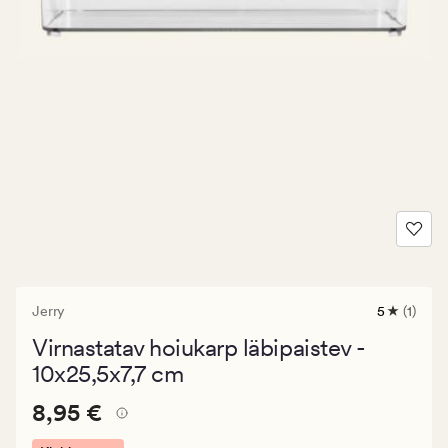
Jerry
5
(1)
1
arvustust
Virnastatav hoiukarp läbipaistev -
keskmise
hinnangu
10x25,5x7,7 cm
5
Pris_ee
Pris_ee
8,95 €
8,95 €
8,95