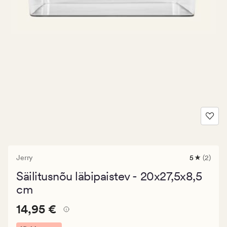
Jerry
5
(2)
2
arvustust
Säilitusnõu läbipaistev - 20x27,5x8,5
keskmise
hinnangug
cm
5
Pris_ee
Pris_ee
14,95 €
14,95 €
14,95