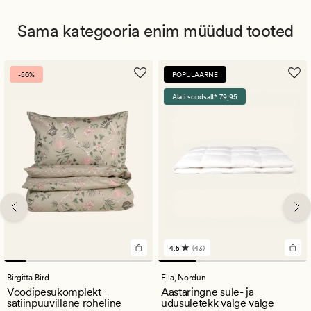
Sama kategooria enim müüdud tooted
-50%
POPULAARNE
Alati soodsalt* 79,95
4.5
(43)
43
arvustust
keskmise
Birgitta Bird
Ella,
Nordun
hinnanguga
Voodipesukomplekt
Aastaringne sule- ja
4.5
satiinpuuvillane roheline
udusuletekk valge valge