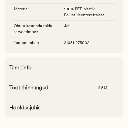
Materjal
:
100% PET-plastik,
Polüetüleentereftalaat
Ohutu kasutada toidu
Jah
serveerimisel
:
Tootenumber
:
210511275002
Tarneinfo
Tootehinnangud
5
(
2
)
Hooldusjuhis