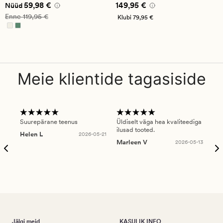
Nåværende pris_ee
59,98 €
Pris_ee
149,95 €
59,98 €
149,95 €
Nüüd
Vanlig pris_ee
119,95 €
Enne
119,95 €
Klubi
79,95 €
Meie klientide tagasiside
Suurepärane teenus
Üldiselt väga hea kvaliteediga
Ole
ilusad tooted.
kau
Helen L
2026-05-21
puu
Marleen V
2026-05-13
tar
Ree
Jälgi meid
KASULIK INFO