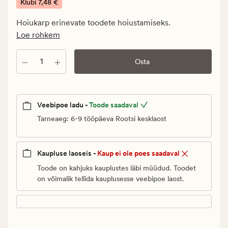
€.
Klubi
7,48 €
Klubi
Hoiukarp erinevate toodete hoiustamiseks.
7,48
Loe rohkem
€
Kogus
Osta
Veebipoe ladu -
Toode saadaval
Tarneaeg: 6-9 tööpäeva Rootsi kesklaost
Kaupluse laoseis -
Kaup ei ole poes saadaval
Toode on kahjuks kauplustes läbi müüdud. Toodet
on võimalik tellida kauplusesse veebipoe laost.