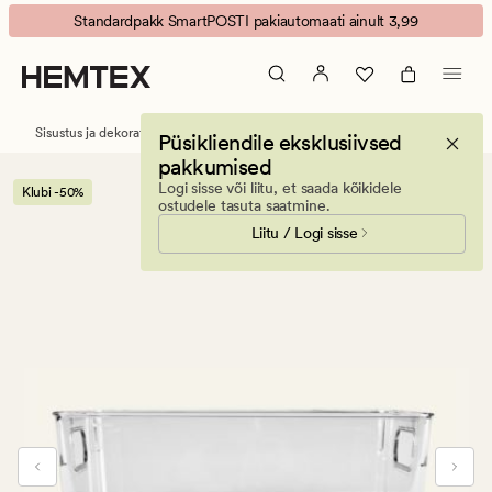
Jerry
Animated
Standardpakk SmartPOSTI pakiautomaati ainult 3,99
säilitusnõu
banner.
läbipaistev
Press
ESCAPE
to
Sisustus ja dekoratiivesemed
Hoiustamine
Hoiukastid
Püsikliendile eksklusiivsed
pause.
pakkumised
Logi sisse või liitu, et saada kõikidele
Klubi -50%
ostudele tasuta saatmine.
Liitu / Logi sisse