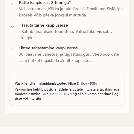
Kätte kauplusest 3 tunniga*
Vali ostukorvis „Klikka ja tule järele“. Teavitame SMS-iga.
Laoseis võib päeva jooksul muutuda.
Tasuta tarne kauplusesse
Kehtib enamikele toodetele. Vali ostukorvis sobiv
kauplus.
Lihtne tagastamine kauplusesse
30-päevane vahetus- ja tagastusõigus. Veebipoe oste
saab hetkel tagastada ainult kauplustes.
Püsikliendile majapidamistooted Nice & Tidy -50%
Pakkumine kehtib püsiklientidele ja uutele liitujatele tavahinnaga
toodete ostmisel kuni 23.08.2026 ning ei ole kombineeritav. Logi
sisse või liitu
siin