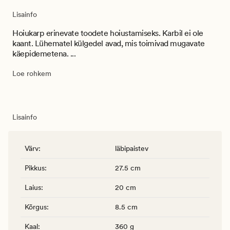
Lisainfo
Hoiukarp erinevate toodete hoiustamiseks. Karbil ei ole
kaant. Lühematel külgedel avad, mis toimivad mugavate
käepidemetena. ...
Loe rohkem
Lisainfo
Värv
:
läbipaistev
Pikkus
:
27.5 cm
Laius
:
20 cm
Kõrgus
:
8.5 cm
Kaal
:
360 g