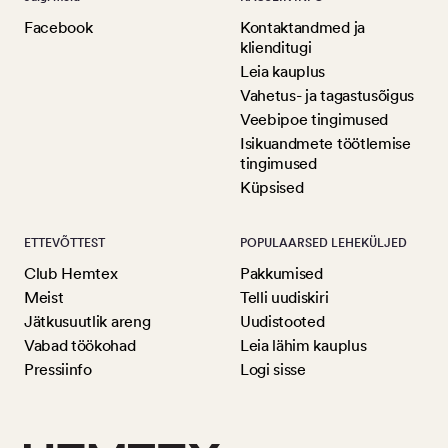
Facebook
Kontaktandmed ja
klienditugi
Leia kauplus
Vahetus- ja tagastusõigus
Veebipoe tingimused
Isikuandmete töötlemise
tingimused
Küpsised
ETTEVÕTTEST
POPULAARSED LEHEKÜLJED
Club Hemtex
Pakkumised
Meist
Telli uudiskiri
Jätkusuutlik areng
Uudistooted
Vabad töökohad
Leia lähim kauplus
Pressiinfo
Logi sisse