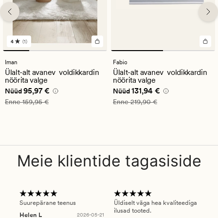
4
(1)
1
arvustust
keskmise
Iman
Fabio
hinnanguga
Ülalt-alt avanev voldikkardin
Ülalt-alt avanev voldikkardin
4
nöörita valge
nöörita valge
Nåværende pris_ee
95,97 €
Nåværende pris_ee
131,94 €
95,97 €
131,94 €
Nüüd
Nüüd
Vanlig pris_ee
159,95 €
Vanlig pris_ee
219,90 €
Enne
159,95 €
Enne
219,90 €
Meie klientide tagasiside
Suurepärane teenus
Üldiselt väga hea kvaliteediga
Ole
ilusad tooted.
kau
Helen L
2026-05-21