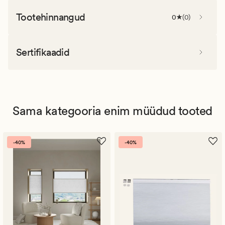
Tootehinnangud
0
(
0
)
Sertifikaadid
Sama kategooria enim müüdud tooted
-40%
-40%