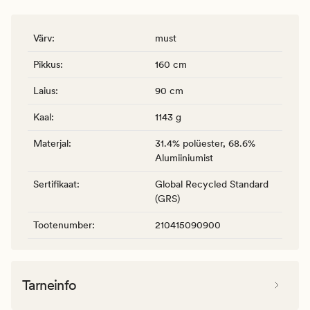
Värv
:
must
Pikkus
:
160 cm
Laius
:
90 cm
Kaal
:
1143 g
Materjal
:
31.4% polüester, 68.6%
Alumiiniumist
Sertifikaat
:
Global Recycled Standard
(GRS)
Tootenumber
:
210415090900
Tarneinfo