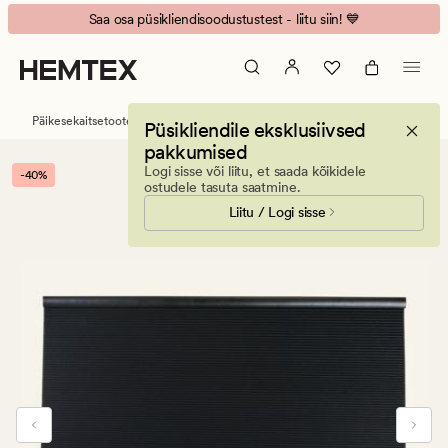
Falk
Animated
Voodipesukomplekt Eden 39,95*
Pimendav
banner.
topelt-
Press
voldikkardin
ESCAPE
must
to
Päikesekaitsetooted
Voldikkardinad
Püsikliendile eksklusiivsed
pause.
pakkumised
Logi sisse või liitu, et saada kõikidele
-40%
ostudele tasuta saatmine.
Liitu / Logi sisse