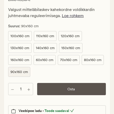
71,97
€.
Valgust mitteläbilaskev kahekordne voldikkardin
Vanlig
juhtmevaba reguleerimisega.
Loe rohkem
pris_ee
119,95
:
Suurus
90x160 cm
€
100x160 cm
110x160 cm
120x160 cm
130x160 cm
140x160 cm
150x160 cm
160x160 cm
60x160 cm
70x160 cm
80x160 cm
90x160 cm
Kogus
Osta
Veebipoe ladu -
Toode saadaval