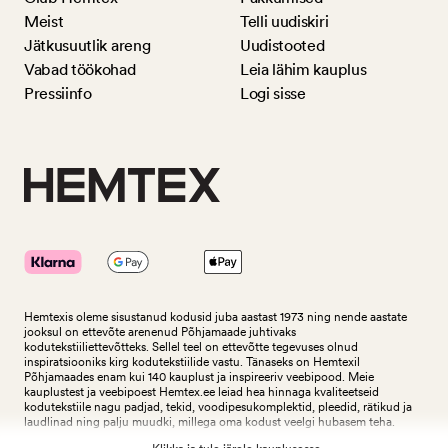
Meist
Telli uudiskiri
Jätkusuutlik areng
Uudistooted
Vabad töökohad
Leia lähim kauplus
Pressiinfo
Logi sisse
Hemtexis oleme sisustanud kodusid juba aastast 1973 ning nende aastate
jooksul on ettevõte arenenud Põhjamaade juhtivaks
kodutekstiiliettevõtteks.
Sellel teel on ettevõtte tegevuses olnud
inspiratsiooniks kirg kodutekstiilide vastu. Tänaseks on Hemtexil
Põhjamaades enam kui 140 kauplust ja inspireeriv veebipood. Meie
kauplustest ja veebipoest Hemtex.ee leiad hea hinnaga kvaliteetseid
kodutekstiile nagu padjad, tekid, voodipesukomplektid, pleedid, rätikud ja
laudlinad ning palju muudki, millega oma kodust veelgi hubasem teha.