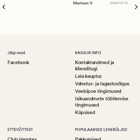
puu
Marleen V
2026-05-13
tar
Ree
Jälgi meid
KASULIK INFO
Facebook
Kontaktandmed ja
klienditugi
Leia kauplus
Vahetus- ja tagastusõigus
Veebipoe tingimused
Isikuandmete töötlemise
tingimused
Küpsised
ETTEVÕTTEST
POPULAARSED LEHEKÜLJED
Club Hemtex
Pakkumised