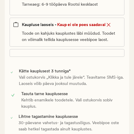
Tarneaeg: 6-9 tööpäeva Rootsi kesklaost
Kaupluse laoseis -
Kaup ei ole poes saadaval
Toode on kahjuks kauplustes läbi müüdud. Toodet
on võimalik tellida kauplusesse veebipoe laost.
Kätte kauplusest 3 tunniga*
Vali ostukorvis „Klikka ja tule järele“. Teavitame SMS-iga.
Laoseis võib päeva jooksul muutuda.
Tasuta tarne kauplusesse
Kehtib enamikele toodetele. Vali ostukorvis sobiv
kauplus.
Lihtne tagastamine kauplusesse
30-päevane vahetus- ja tagastusõigus. Veebipoe oste
saab hetkel tagastada ainult kauplustes.