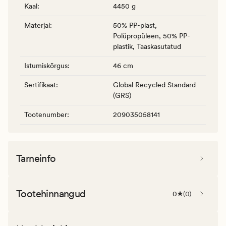
Kaal
:
4450 g
Materjal
:
50% PP-plast,
Polüpropüleen, 50% PP-
plastik, Taaskasutatud
Istumiskõrgus
:
46 cm
Sertifikaat
:
Global Recycled Standard
(GRS)
Tootenumber
:
209035058141
Tarneinfo
Tootehinnangud
0
(
0
)