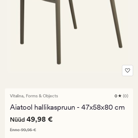
Vitalina,
Forms & Objects
0
(0)
0
arvustust
Aiatool hallikaspruun - 47x58x80 cm
keskmise
hinnangug
Nåværende
Nåværende pris_ee
49,98 €
0
49,98 €
Nüüd
pris_ee
Vanlig pris_ee
99,95 €
Enne
99,95 €
49,98