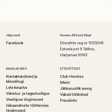
Ree
Jälgi meid
Hemtex AB Eesti filiaal
Facebook
Ettevõtte reg.nr 11372041
Estonia pst 9 Tallinn,
Harjumaa 10143
KASULIK INFO
ETTEVÕTTEST
Kontaktandmed ja
Club Hemtex
klienditugi
Meist
Leia kauplus
Jätkusuutlik areng
Vahetus- ja tagastusõigus
Vabad töökohad
Veebipoe tingimused
Pressiinfo
Isikuandmete töötlemise
tingimused