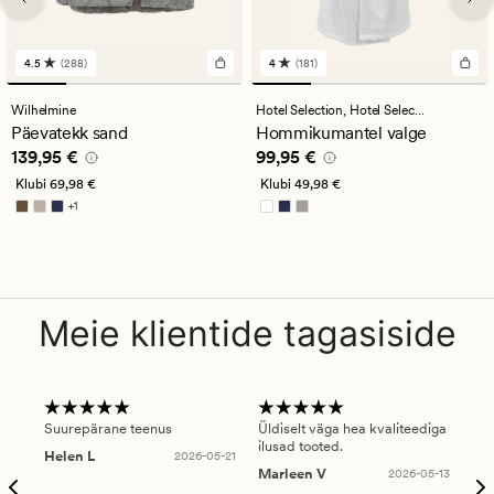
4.5
(288)
4
(181)
288
181
arvustust
arvustust
keskmise
keskmise
Wilhelmine
Hotel Selection,
Hotel Selection
hinnanguga
hinnanguga
Päevatekk sand
Hommikumantel valge
4.5
4
Pris_ee
139,95 €
Pris_ee
99,95 €
139,95 €
99,95 €
Klubi
69,98 €
Klubi
49,98 €
+
1
Saadaval rohkemates värvitoonides
Meie klientide tagasiside
Suurepärane teenus
Üldiselt väga hea kvaliteediga
Ole
ilusad tooted.
kau
Helen L
2026-05-21
puu
Marleen V
2026-05-13
tar