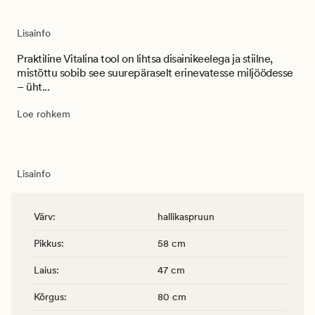
Lisainfo
Praktiline Vitalina tool on lihtsa disainikeelega ja stiilne,
mistõttu sobib see suurepäraselt erinevatesse miljöödesse
– üht...
Loe rohkem
Lisainfo
Värv
:
hallikaspruun
Pikkus
:
58 cm
Laius
:
47 cm
Kõrgus
:
80 cm