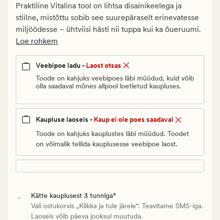
€.
Praktiline Vitalina tool on lihtsa disainikeelega ja
Vanlig
stiilne, mistõttu sobib see suurepäraselt erinevatesse
pris_ee
miljöödesse – ühtviisi hästi nii tuppa kui ka õueruumi.
59,97
Loe rohkem
€
Veebipoe ladu -
Laost otsas
Toode on kahjuks veebipoes läbi müüdud, kuid võib
olla saadaval mõnes allpool loetletud kaupluses.
Kaupluse laoseis -
Kaup ei ole poes saadaval
Toode on kahjuks kauplustes läbi müüdud. Toodet
on võimalik tellida kauplusesse veebipoe laost.
Kätte kauplusest 3 tunniga*
Vali ostukorvis „Klikka ja tule järele“. Teavitame SMS-iga.
Laoseis võib päeva jooksul muutuda.