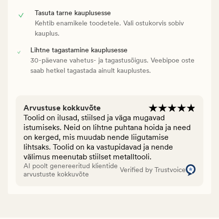
Tasuta tarne kauplusesse
Kehtib enamikele toodetele. Vali ostukorvis sobiv
kauplus.
Lihtne tagastamine kauplusesse
30-päevane vahetus- ja tagastusõigus. Veebipoe oste
saab hetkel tagastada ainult kauplustes.
Arvustuse kokkuvõte
Toolid on ilusad, stiilsed ja väga mugavad
istumiseks. Neid on lihtne puhtana hoida ja need
on kerged, mis muudab nende liigutamise
lihtsaks. Toolid on ka vastupidavad ja nende
välimus meenutab stiilset metalltooli.
AI poolt genereeritud klientide
Verified by Trustvoice
arvustuste kokkuvõte