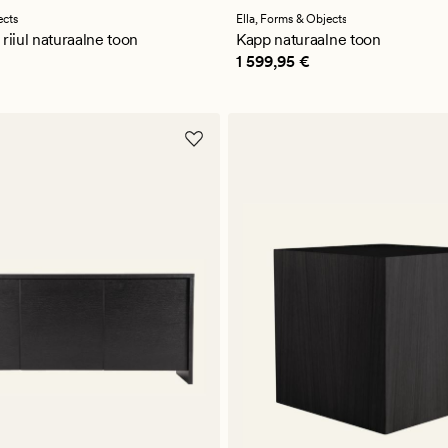
keskmise
a
hinnanguga
ects
Ella,
Forms & Objects
5
riiul naturaalne toon
Kapp naturaalne toon
95 €
Pris_ee
1 599,95 €
1 599,95 €