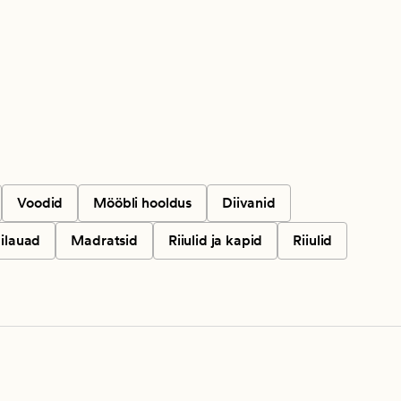
Voodid
Mööbli hooldus
Diivanid
bilauad
Madratsid
Riiulid ja kapid
Riiulid