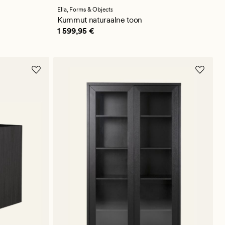
keskmise
hinnanguga
Ella,
Forms & Objects
5
Kummut naturaalne toon
Pris_ee
1 599,95 €
1 599,95 €