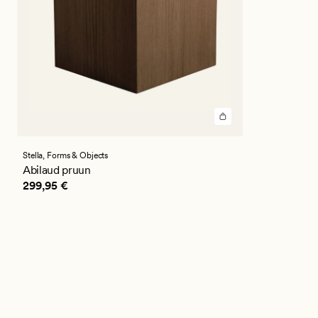
Stella,
Forms & Objects
Abilaud pruun
Pris_ee
299,95 €
299,95 €