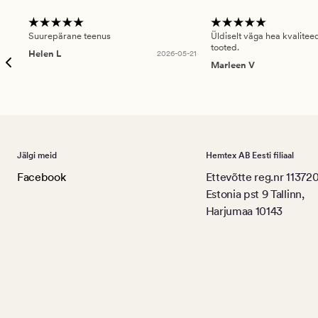
Suurepärane teenus
Üldiselt väga hea kvalitee
tooted.
Helen L
2026-05-21
Marleen V
Jälgi meid
Hemtex AB Eesti filiaal
Facebook
Ettevõtte reg.nr 11372
Estonia pst 9 Tallinn,
Harjumaa 10143