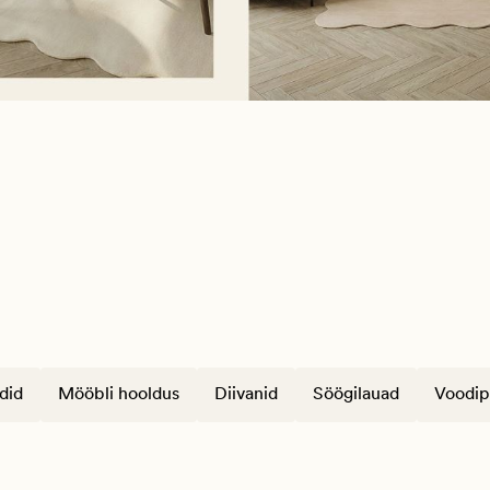
did
Mööbli hooldus
Diivanid
Söögilauad
Voodip