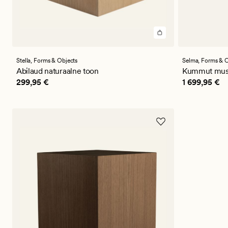
Stella,
Forms & Objects
Selma,
Forms & O
Abilaud naturaalne toon
Kummut mus
Pris_ee
299,95 €
Pris_ee
1 69
299,95 €
1 699,95 €