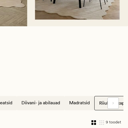
eatsid
Diivani- ja abilauad
Madratsid
Riiulid ja kapi
9 toodet