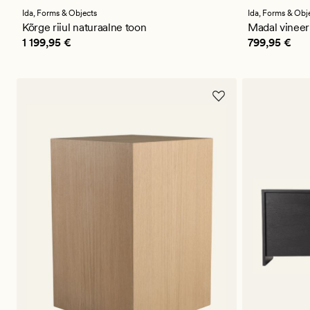
keskmise
keskmise
hinnanguga
hinnangug
Ida,
Forms & Objects
Ida,
Forms & Obj
4
4.5
Kõrge riiul naturaalne toon
Madal vineer 
Pris_ee
1 199,95 €
Pris_ee
799,
1 199,95 €
799,95 €