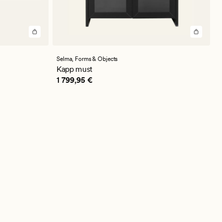
Selma,
Forms & Objects
Kapp must
Pris_ee
1 799,95 €
1 799,95 €