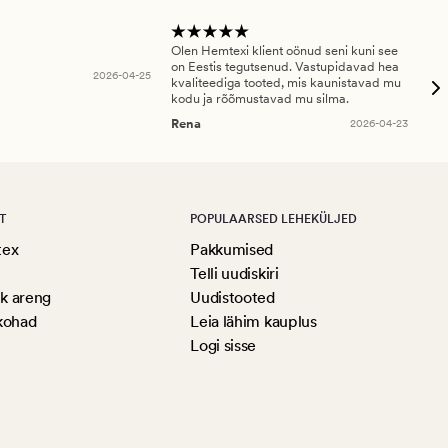
Olen Hemtexi klient oönud seni kuni see
Tar
on Eestis tegutsenud. Vastupidavad hea
abi
2026-04-25
kvaliteediga tooted, mis kaunistavad mu
ala
kodu ja rõõmustavad mu silma.
An
Rena
2026-04-23
T
POPULAARSED LEHEKÜLJED
tex
Pakkumised
Telli uudiskiri
ik areng
Uudistooted
kohad
Leia lähim kauplus
Logi sisse