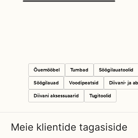
Õuemööbel
Tumbad
Söögilauatoolid
Söögilauad
Voodipeatsid
Diivani- ja a
Diivani aksessuaarid
Tugitoolid
Meie klientide tagasiside