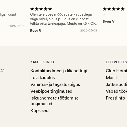
diga ilusad
Olen teie poes müüdavate kaupadega
:)
väga rahul, ainus puudus on e-poest
Sven V
tellitu pika tarneajaga. Muidu on kõik OK.
2026-05-13
Reet R
2026-05-08
KASULIK INFO
ETTEVÕTTES
041
Kontaktandmed ja klienditugi
Club Hem
Leia kauplus
Meist
Vahetus- ja tagastusõigus
Jätkusuutl
Veebipoe tingimused
Vabad töö
Isikuandmete töötlemise
Pressiinfo
tingimused
Küpsised