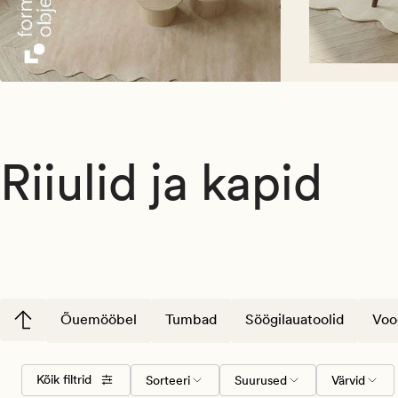
Riiulid ja kapid
Õuemööbel
Tumbad
Söögilauatoolid
Voo
Valige
Suurused
Värvid
Kõik filtrid
Sorteeri
Suurused
Värvid
sorteerimise