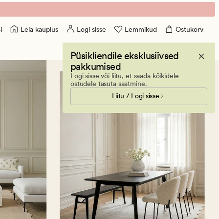
Leia kauplus
Logi sisse
Lemmikud
Ostukorv
i
Püsikliendile eksklusiivsed
pakkumised
Logi sisse või liitu, et saada kõikidele
ostudele tasuta saatmine.
Liitu / Logi sisse