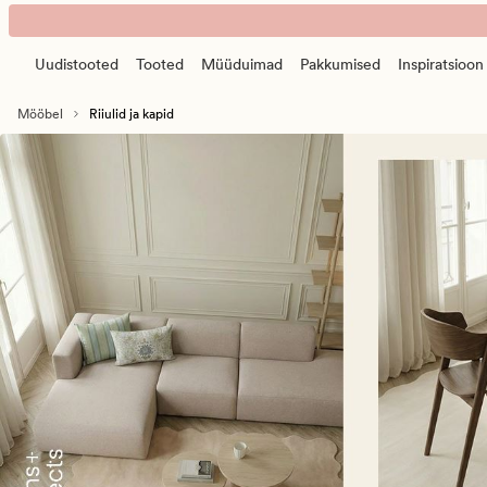
Riiulid
Animated
ja
banner.
kapid
Uudistooted
Tooted
Müüduimad
Pakkumised
Inspiratsioon
Press
ESCAPE
Mööbel
Riiulid ja kapid
to
pause.