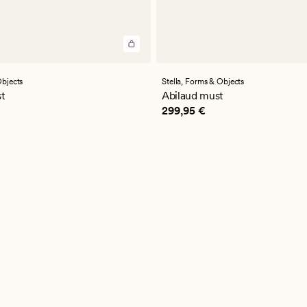
bjects
Stella,
Forms & Objects
t
Abilaud must
9,95 €
Pris_ee
299,95 €
299,95 €