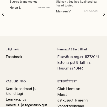
Suurepärane teenus
Üldiselt väga hea kvaliteediga
Ole
ilusad tooted.
kau
Helen L
2026-05-21
puu
Marleen V
2026-05-13
tar
Ree
Jälgi meid
Hemtex AB Eesti filiaal
Facebook
Ettevõtte reg.nr 11372041
Estonia pst 9 Tallinn,
Harjumaa 10143
KASULIK INFO
ETTEVÕTTEST
Kontaktandmed ja
Club Hemtex
klienditugi
Meist
Leia kauplus
Jätkusuutlik areng
Vahetus- ja tagastusõigus
Vabad töökohad