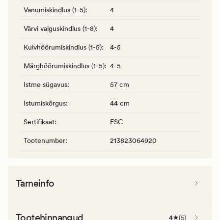
Vanumiskindlus (1-5)
:
4
Värvi valguskindlus (1-8)
:
4
Kuivhõõrumiskindlus (1-5)
:
4-5
Märghõõrumiskindlus (1-5)
:
4-5
Istme sügavus
:
57 cm
Istumiskõrgus
:
44 cm
Sertifikaat
:
FSC
Tootenumber
:
213823064920
Tarneinfo
Tootehinnangud
4
(
5
)