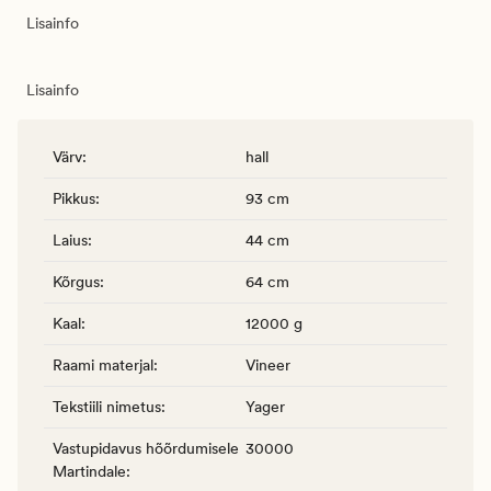
Lisainfo
Lisainfo
Värv
:
hall
Pikkus
:
93 cm
Laius
:
44 cm
Kõrgus
:
64 cm
Kaal
:
12000 g
Raami materjal
:
Vineer
Tekstiili nimetus
:
Yager
Vastupidavus hõõrdumisele
30000
Martindale
: