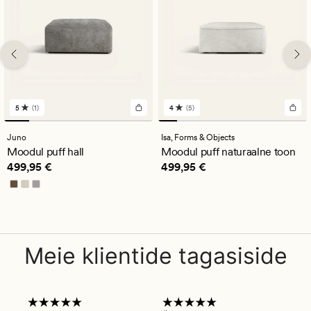
5
(1)
4
(5)
1
5
arvustust
arvustust
keskmise
keskmise
Juno
Isa,
Forms & Objects
hinnanguga
hinnanguga
Moodul puff hall
Moodul puff naturaalne toon
5
4
Pris_ee
499,95 €
Pris_ee
499,95 €
499,95 €
499,95 €
Meie klientide tagasiside