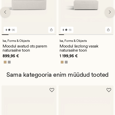
5
(4)
5
(1)
4
1
arvustust
arvustust
keskmise
keskmise
Isa,
Forms & Objects
Isa,
Forms & Objects
hinnanguga
hinnanguga
Moodul avatud ots parem
Moodul šezlong vasak
5
5
naturaalne toon
naturaalne toon
Pris_ee
899,95 €
Pris_ee
1 199,95 €
899,95 €
1 199,95 €
Sama kategooria enim müüdud tooted