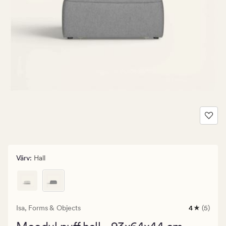
Värv
:
Hall
Isa,
Forms & Objects
4
(5)
5
arvustust