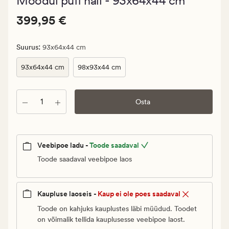
Moodul puff hall - 93x64x44 cm
keskmise
hinnangug
Pris_ee
Pris_ee
399,95 €
4
399,95 €
399,95
€.
:
Suurus
93x64x44 cm
Vanlig
pris_ee
93x64x44 cm
98x93x44 cm
399,95
€
Kogus
Osta
Veebipoe ladu -
Toode saadaval
Toode saadaval veebipoe laos
Kaupluse laoseis -
Kaup ei ole poes saadaval
Toode on kahjuks kauplustes läbi müüdud. Toodet
on võimalik tellida kauplusesse veebipoe laost.