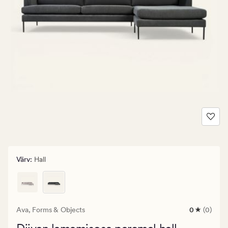
Värv
:
Hall
Ava,
Forms & Objects
0
(0)
0
arvustust