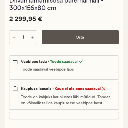
Diivan lamamisosa paremal hall -
keskmise
hinnangug
300x156x80 cm
0
Pris_ee
Pris_ee
2 299,95 €
2 299,95 €
2
299,95
Kogus
€.
Osta
Vanlig
pris_ee
2
Veebipoe ladu -
Toode saadaval
299,95
Toode saadaval veebipoe laos
€
Kaupluse laoseis -
Kaup ei ole poes saadaval
Toode on kahjuks kauplustes läbi müüdud. Toodet
on võimalik tellida kauplusesse veebipoe laost.