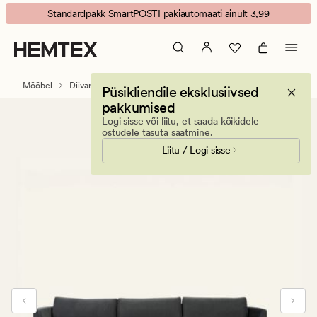
Ava
Animated
Standardpakk SmartPOSTI pakiautomaati ainult 3,99
diivan
banner.
lamamisosa
Press
paremal
ESCAPE
hall
to
Mööbel
Diivanid
Püsikliendile eksklusiivsed
pause.
pakkumised
Logi sisse või liitu, et saada kõikidele
ostudele tasuta saatmine.
Liitu / Logi sisse