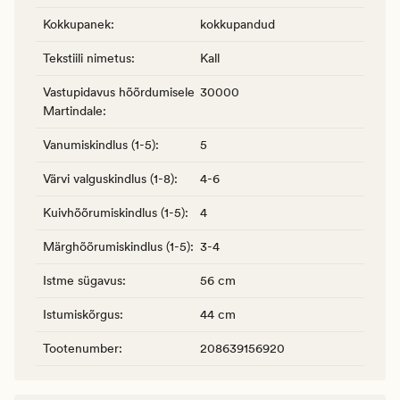
Kokkupanek
:
kokkupandud
Tekstiili nimetus
:
Kall
Vastupidavus hõõrdumisele
30000
Martindale
:
Vanumiskindlus (1-5)
:
5
Värvi valguskindlus (1-8)
:
4-6
Kuivhõõrumiskindlus (1-5)
:
4
Märghõõrumiskindlus (1-5)
:
3-4
Istme sügavus
:
56 cm
Istumiskõrgus
:
44 cm
Tootenumber
:
208639156920