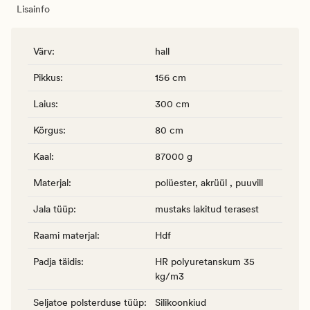
Lisainfo
Värv
:
hall
Pikkus
:
156 cm
Laius
:
300 cm
Kõrgus
:
80 cm
Kaal
:
87000 g
Materjal
:
polüester, akrüül , puuvill
Jala tüüp
:
mustaks lakitud terasest
Raami materjal
:
Hdf
Padja täidis
:
HR polyuretanskum 35
kg/m3
Seljatoe polsterduse tüüp
:
Silikoonkiud