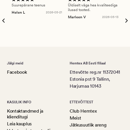
Suurepärane teenus
Üldiselt väga hea kvaliteediga
Ole
ilusad tooted.
kau
Helen L
2026-05-21
puu
Marleen V
2026-05-13
tar
Ree
Jälgi meid
Hemtex AB Eesti filiaal
Facebook
Ettevõtte reg.nr 11372041
Estonia pst 9 Tallinn,
Harjumaa 10143
KASULIK INFO
ETTEVÕTTEST
Kontaktandmed ja
Club Hemtex
klienditugi
Meist
Leia kauplus
Jätkusuutlik areng