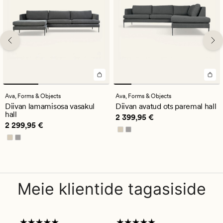
Ava,
Forms & Objects
Ava,
Forms & Objects
Diivan lamamisosa vasakul
Diivan avatud ots paremal hall
hall
Pris_ee
2 399,95 €
2 399,95 €
Pris_ee
2 299,95 €
2 299,95 €
Meie klientide tagasiside