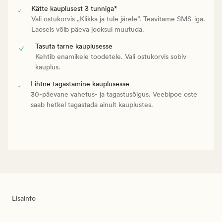
Kätte kauplusest 3 tunniga*
Vali ostukorvis „Klikka ja tule järele“. Teavitame SMS-iga.
Laoseis võib päeva jooksul muutuda.
Tasuta tarne kauplusesse
Kehtib enamikele toodetele. Vali ostukorvis sobiv
kauplus.
Lihtne tagastamine kauplusesse
30-päevane vahetus- ja tagastusõigus. Veebipoe oste
saab hetkel tagastada ainult kauplustes.
Lisainfo