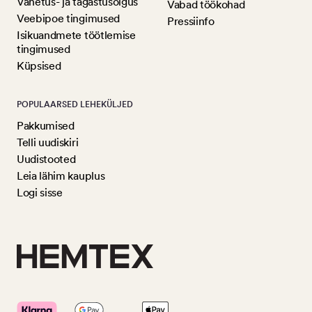
Vahetus- ja tagastusõigus
Vabad töökohad
Veebipoe tingimused
Pressiinfo
Isikuandmete töötlemise
tingimused
Küpsised
POPULAARSED LEHEKÜLJED
Pakkumised
Telli uudiskiri
Uudistooted
Leia lähim kauplus
Logi sisse