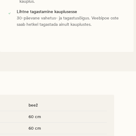
kauplus.
Lihtne tagastamine kauplusesse
30-päevane vahetus- ja tagastusõigus. Veebipoe oste
saab hetkel tagastada ainult kauplustes.
beež
60 cm
60 cm