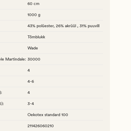
60 cm
1000 g
43% polüester, 26% akrüül , 31% puuvill
Tõmblukk
Wade
le Martindale
:
30000
4
4-6
)
:
4
5)
:
3-4
Oekotex standard 100
211426060210