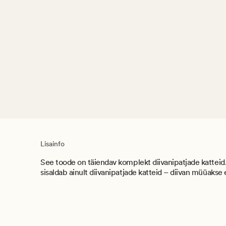
Lisainfo
See toode on täiendav komplekt diivanipatjade katteid.
sisaldab ainult diivanipatjade katteid – diivan müüakse e