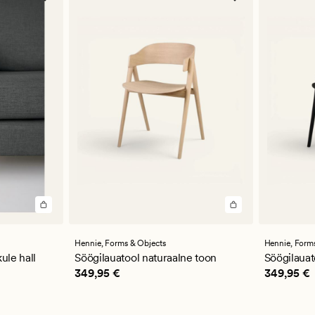
Hennie,
Forms & Objects
Hennie,
Forms
ule hall
Söögilauatool naturaalne toon
Söögilauat
Pris_ee
349,95 €
Pris_ee
34
349,95 €
349,95 €