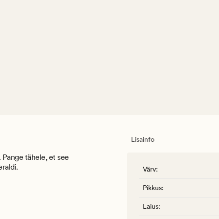
Lisainfo
 Pange tähele, et see
raldi.
Värv
:
Pikkus
:
Laius
: