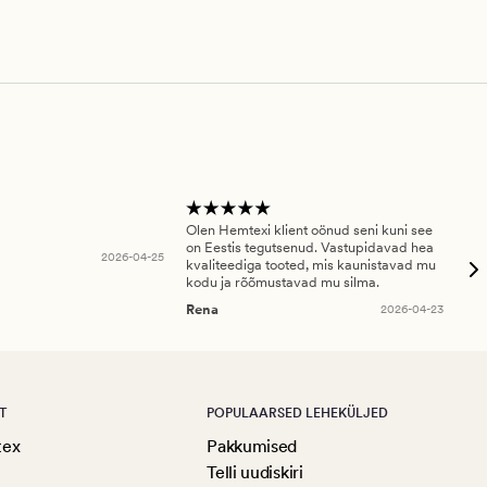
Olen Hemtexi klient oönud seni kuni see
Tar
on Eestis tegutsenud. Vastupidavad hea
abi
2026-04-25
kvaliteediga tooted, mis kaunistavad mu
ala
kodu ja rõõmustavad mu silma.
An
Rena
2026-04-23
T
POPULAARSED LEHEKÜLJED
tex
Pakkumised
Telli uudiskiri