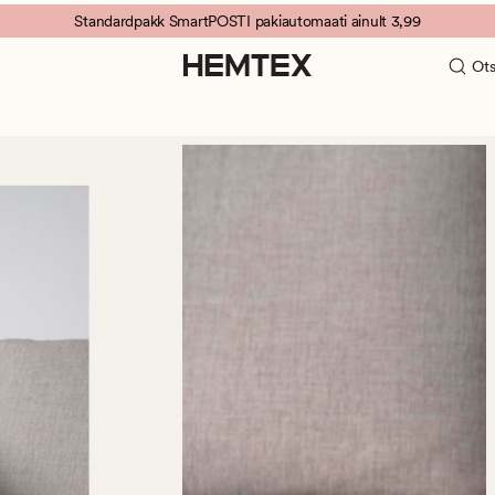
Standardpakk SmartPOSTI pakiautomaati ainult 3,99
Ots