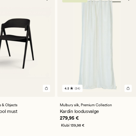
4.5
(54)
54
arvustust
keskmise
hinnanguga
 & Objects
Mulbury silk,
Premium Collection
4.5
ool must
Kardin loodusvalge
9,95 €
Pris_ee
279,95 €
279,95 €
Klubi
139,98 €