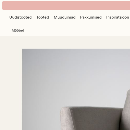
Ava
Animated
diivanikate
banner.
avatud
Uudistooted
Tooted
Müüduimad
Pakkumised
Inspiratsioon
Press
paremale
ESCAPE
beež
Mööbel
to
pause.