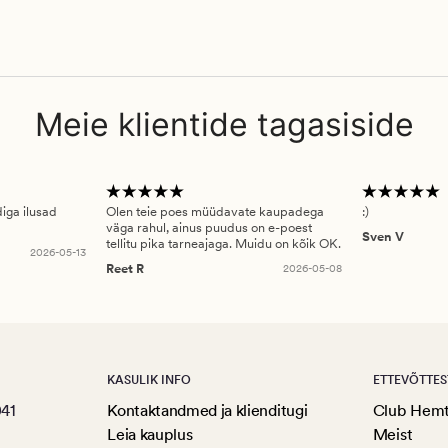
Meie klientide tagasiside
diga ilusad
Olen teie poes müüdavate kaupadega
:)
väga rahul, ainus puudus on e-poest
Sven V
tellitu pika tarneajaga. Muidu on kõik OK.
2026-05-13
Reet R
2026-05-08
KASULIK INFO
ETTEVÕTTES
041
Kontaktandmed ja klienditugi
Club Hem
Leia kauplus
Meist