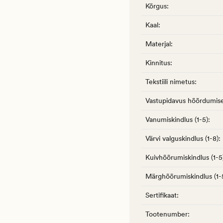
Kõrgus
:
Kaal
:
Materjal
:
Kinnitus
:
Tekstiili nimetus
:
Vastupidavus hõõrdumise
Vanumiskindlus (1-5)
:
Värvi valguskindlus (1-8)
:
Kuivhõõrumiskindlus (1-5
Märghõõrumiskindlus (1-
Sertifikaat
:
Tootenumber
: