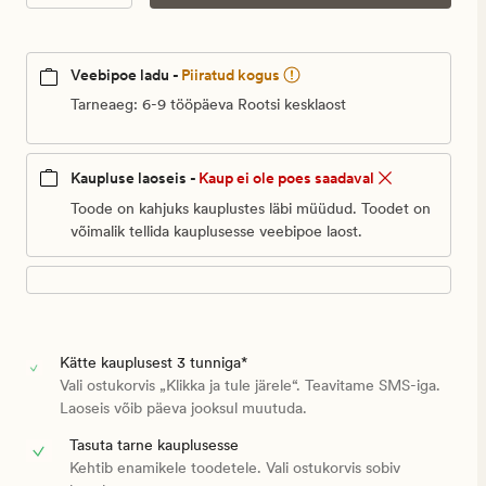
Veebipoe ladu -
Piiratud kogus
Tarneaeg: 6-9 tööpäeva Rootsi kesklaost
Kaupluse laoseis -
Kaup ei ole poes saadaval
Toode on kahjuks kauplustes läbi müüdud. Toodet on
võimalik tellida kauplusesse veebipoe laost.
Kätte kauplusest 3 tunniga*
Vali ostukorvis „Klikka ja tule järele“. Teavitame SMS-iga.
Laoseis võib päeva jooksul muutuda.
Tasuta tarne kauplusesse
Kehtib enamikele toodetele. Vali ostukorvis sobiv