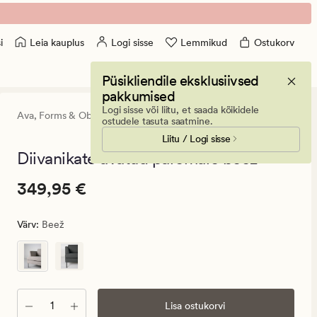
Leia kauplus
Logi sisse
Lemmikud
Ostukorv
i
Püsikliendile eksklusiivsed
pakkumised
Logi sisse või liitu, et saada kõikidele
Ava,
Forms & Objects
0
(0)
0
ostudele tasuta saatmine.
arvustust
Liitu / Logi sisse
keskmise
hinnangug
Diivanikate avatud paremale beež - -
0
Pris_ee
Pris_ee
349,95 €
349,95 €
349,95
€.
Värv
:
Beež
Vanlig
pris_ee
349,95
€
Kogus
Lisa ostukorvi