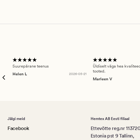
Suurepärane teenus
Üldiselt väga hea kvalitee
tooted.
Helen L
2026-05-21
Marleen V
Jälgi meid
Hemtex AB Eesti filiaal
Facebook
Ettevõtte reg.nr 11372
Estonia pst 9 Tallinn,