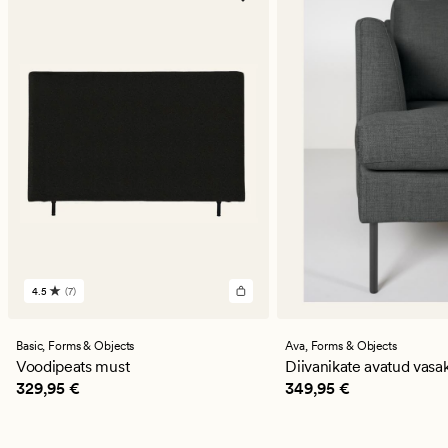
4.5
(7)
7
arvustust
keskmise
hinnanguga
Basic,
Forms & Objects
Ava,
Forms & Objects
4.5
Voodipeats must
Diivanikate avatud vasak
Pris_ee
329,95 €
Pris_ee
349,95 €
329,95 €
349,95 €