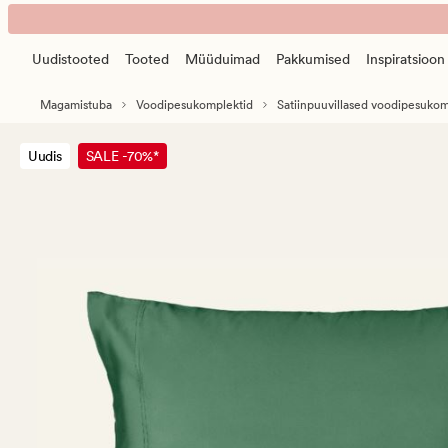
Eden
Animated
stonewashed
banner.
voodipesukomplekt
Uudistooted
Tooted
Müüduimad
Pakkumised
Inspiratsioon
Press
satiinpuuvillane
ESCAPE
samblaroheline
Magamistuba
Voodipesukomplektid
Satiinpuuvillased voodipesukom
to
pause.
Uudis
SALE -70%*