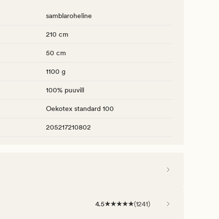
samblaroheline
210 cm
50 cm
1100 g
100% puuvill
Oekotex standard 100
205217210802
4.5
(
1241
)