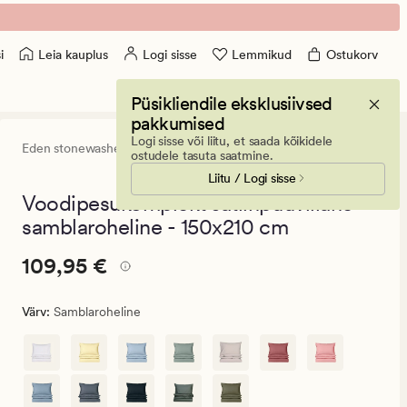
Leia kauplus
Logi sisse
Lemmikud
Ostukorv
i
Püsikliendile eksklusiivsed
pakkumised
Logi sisse või liitu, et saada kõikidele
Eden stonewashed
4.5
(1241)
1241
ostudele tasuta saatmine.
arvustust
Liitu / Logi sisse
keskmise
hinnanguga
Voodipesukomplekt satiinpuuvillane
4.5
samblaroheline - 150x210 cm
Pris_ee
Pris_ee
109,95 €
109,95 €
109,95
€.
Värv
:
Samblaroheline
Vanlig
pris_ee
109,95
€