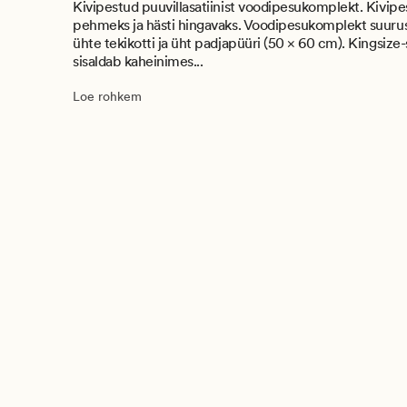
Kivipestud puuvillasatiinist voodipesukomplekt. Kivip
pehmeks ja hästi hingavaks. Voodipesukomplekt suurus
ühte tekikotti ja üht padjapüüri (50 × 60 cm). Kingsiz
sisaldab kaheinimes...
Loe rohkem