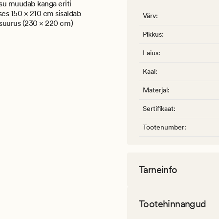
esu muudab kanga eriti
es 150 × 210 cm sisaldab
Värv
:
e-suurus (230 × 220 cm)
Pikkus
:
Laius
:
Kaal
:
Materjal
:
Sertifikaat
:
Tootenumber
:
Tarneinfo
Tootehinnangud