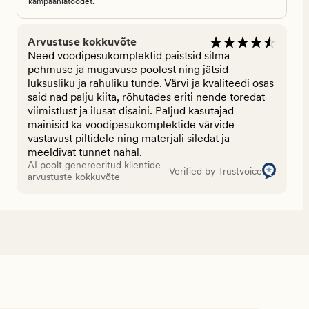
kampaaniatoodet.
Arvustuse kokkuvõte
Need voodipesukomplektid paistsid silma
pehmuse ja mugavuse poolest ning jätsid
luksusliku ja rahuliku tunde. Värvi ja kvaliteedi osas
said nad palju kiita, rõhutades eriti nende toredat
viimistlust ja ilusat disaini. Paljud kasutajad
mainisid ka voodipesukomplektide värvide
vastavust piltidele ning materjali siledat ja
meeldivat tunnet nahal.
AI poolt genereeritud klientide
Verified by Trustvoice
arvustuste kokkuvõte