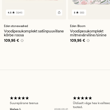
4.5
(1241)
5
(53)
1241
53
arvustust
arvustust
keskmise
keskmise
hinnanguga
hinnanguga
Eden stonewashed
Eden Bloom
4.5
5
Voodipesukomplekt satiinpuuvillane
Voodipesukomplekt
kõrbe roosa
mitmevärviline/sinine
Pris_ee
109,95 €
Pris_ee
109,95 €
109,95 €
109,95 €
Suurepärane teenus
Üldiselt väga hea kvalitee
tooted.
Helen L
2026-05-21