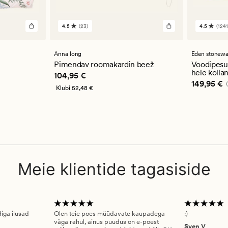
4.5
(23)
4.5
(1241
23
1241
arvustust
arvustu
keskmise
keskmi
hinnanguga
hinnan
Anna long
Eden stonew
4.5
4.5
Pimendav roomakardin beež
Voodipesuk
hele kolla
Pris_ee
104,95 €
104,95 €
Pris_ee
14
149,95 €
Klubi
52,48 €
Meie klientide tagasiside
diga ilusad
Olen teie poes müüdavate kaupadega
:)
väga rahul, ainus puudus on e-poest
Sven V