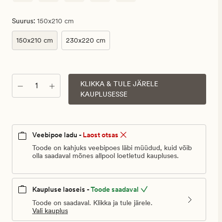
:
Suurus
150x210 cm
150x210 cm
230x220 cm
KLIKKA & TULE JÄRELE
Kogus
KAUPLUSESSE
Veebipoe ladu -
Laost otsas
Toode on kahjuks veebipoes läbi müüdud, kuid võib
olla saadaval mõnes allpool loetletud kaupluses.
Kaupluse laoseis -
Toode saadaval
Toode on saadaval. Klikka ja tule järele.
Vali kauplus