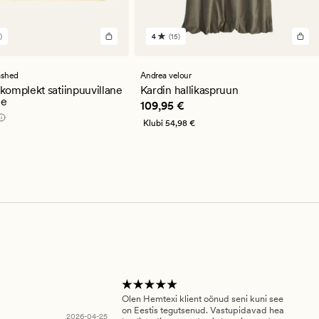
)
4
(15)
15
st
arvustust
se
keskmise
guga
hinnanguga
ashed
Andrea velour
4
omplekt satiinpuuvillane
Kardin hallikaspruun
ne
Pris_ee
109,95 €
109,95 €
9,95 €
Klubi
54,98 €
Olen Hemtexi klient oönud seni kuni see
Tar
on Eestis tegutsenud. Vastupidavad hea
abi
2026-04-25