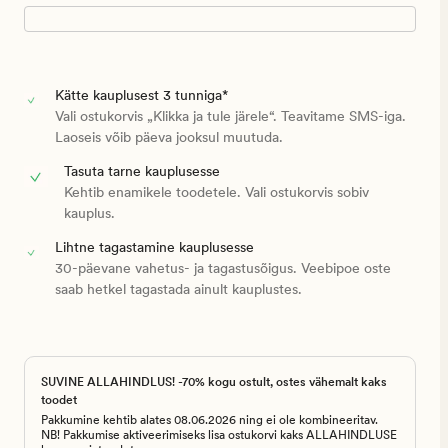
Kätte kauplusest 3 tunniga*
Vali ostukorvis „Klikka ja tule järele“. Teavitame SMS-iga.
Laoseis võib päeva jooksul muutuda.
Tasuta tarne kauplusesse
Kehtib enamikele toodetele. Vali ostukorvis sobiv
kauplus.
Lihtne tagastamine kauplusesse
30-päevane vahetus- ja tagastusõigus. Veebipoe oste
saab hetkel tagastada ainult kauplustes.
SUVINE ALLAHINDLUS! -70% kogu ostult, ostes vähemalt kaks
toodet
Pakkumine kehtib alates 08.06.2026 ning ei ole kombineeritav.
NB! Pakkumise aktiveerimiseks lisa ostukorvi kaks ALLAHINDLUSE