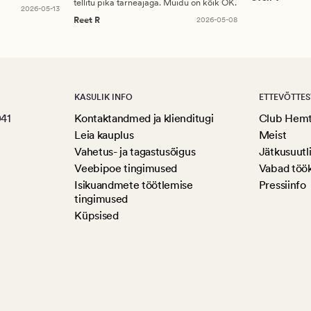
tellitu pika tarneajaga. Muidu on kõik OK.
2026-05-13
Reet R
2026-05-08
KASULIK INFO
ETTEVÕTTES
041
Kontaktandmed ja klienditugi
Club Hem
Leia kauplus
Meist
Vahetus- ja tagastusõigus
Jätkusuutl
Veebipoe tingimused
Vabad töö
Isikuandmete töötlemise
Pressiinfo
tingimused
Küpsised