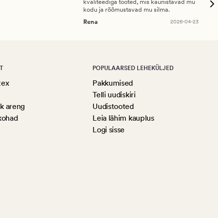
kvaliteediga tooted, mis kaunistavad mu
ala
kodu ja rõõmustavad mu silma.
An
Rena
2026-04-23
T
POPULAARSED LEHEKÜLJED
tex
Pakkumised
Telli uudiskiri
ik areng
Uudistooted
kohad
Leia lähim kauplus
Logi sisse