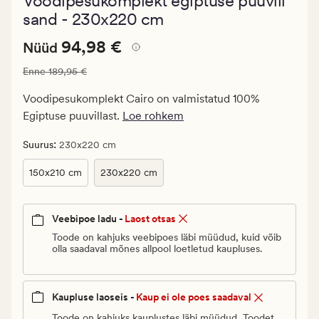
Voodipesukomplekt egiptuse puuvill
keskmise
hinnanguga
sand - 230x220 cm
4.5
Nåværende
Nåværende pris_ee
94,98 €
94,98 €
Nüüd
pris_ee
Vanlig pris_ee
189,95 €
Enne
189,95 €
94,98
€.
Voodipesukomplekt Cairo on valmistatud 100%
Vanlig
Egiptuse puuvillast.
Loe rohkem
pris_ee
189,95
:
Suurus
230x220 cm
€
150x210 cm
230x220 cm
Veebipoe ladu -
Laost otsas
Toode on kahjuks veebipoes läbi müüdud, kuid võib
olla saadaval mõnes allpool loetletud kaupluses.
Kaupluse laoseis -
Kaup ei ole poes saadaval
Toode on kahjuks kauplustes läbi müüdud. Toodet