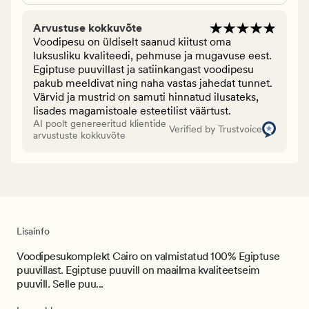
Arvustuse kokkuvõte
Voodipesu on üldiselt saanud kiitust oma
luksusliku kvaliteedi, pehmuse ja mugavuse eest.
Egiptuse puuvillast ja satiinkangast voodipesu
pakub meeldivat ning naha vastas jahedat tunnet.
Värvid ja mustrid on samuti hinnatud ilusateks,
lisades magamistoale esteetilist väärtust.
AI poolt genereeritud klientide
Verified by Trustvoice
arvustuste kokkuvõte
Lisainfo
Voodipesukomplekt Cairo on valmistatud 100% Egiptuse
puuvillast. Egiptuse puuvill on maailma kvaliteetseim
puuvill. Selle puu...