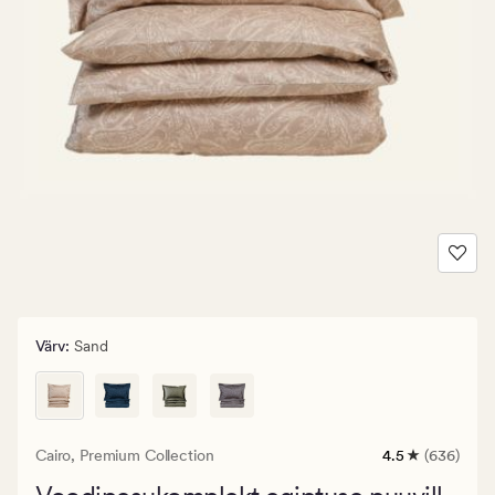
Värv
:
Sand
Cairo,
Premium Collection
4.5
(636)
636
arvustust