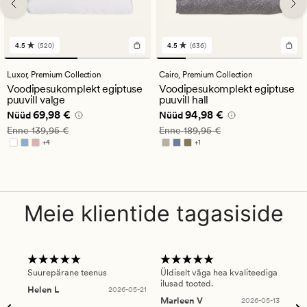
4.5
(520)
4.5
(636)
520
636
arvustust
arvustust
keskmise
keskmise
Luxor,
Premium Collection
Cairo,
Premium Collection
hinnanguga
hinnanguga
Voodipesukomplekt egiptuse
Voodipesukomplekt egiptuse
4.5
4.5
puuvill valge
puuvill hall
Nåværende pris_ee
69,98 €
Nåværende pris_ee
94,98 €
69,98 €
94,98 €
Nüüd
Nüüd
Vanlig pris_ee
139,95 €
Vanlig pris_ee
189,95 €
Enne
139,95 €
Enne
189,95 €
+
4
+
1
Saadaval rohkemates värvitoonides
Saadaval rohkemates värvitoonides
Meie klientide tagasiside
Suurepärane teenus
Üldiselt väga hea kvaliteediga
Ole
ilusad tooted.
kau
Helen L
2026-05-21
puu
Marleen V
2026-05-13
tar