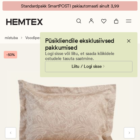
Cairo
Animated
Standardpakk SmartPOSTI pakiautomaati ainult 3,99
voodipesukomplekt
banner.
egiptuse
Press
puuvill
ESCAPE
sand
to
gamistuba
Voodipesukomplektid
Satiinpuuvillased voodipesukomplektid
Püsikliendile eksklusiivsed
pause.
pakkumised
Logi sisse või liitu, et saada kõikidele
-50%
ostudele tasuta saatmine.
Liitu / Logi sisse