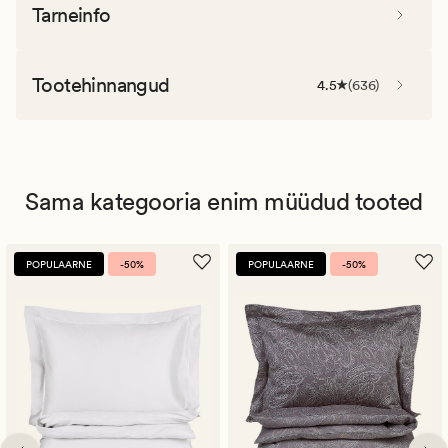
Tarneinfo
Tootehinnangud
4.5
(
636
)
Sama kategooria enim müüdud tooted
POPULAARNE
-50%
POPULAARNE
-50%