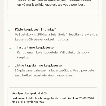
on võimalik tellida kauplusesse veebipoe laost.
Kätte kauplusest 3 tunniga*
Vali ostukorvis „Klikka ja tule järele“. Teavitame SMS-iga.
Laoseis võib päeva jooksul muutuda.
Tasuta tarne kauplusesse
Kehtib enamikele toodetele. Vali ostukorvis sobiv
kauplus.
Lihtne tagastamine kauplusesse
30-päevane vahetus- ja tagastusõigus. Veebipoe oste
saab hetkel tagastada ainult kauplustes.
Voodipesukomplektid -50%
Pakkumine kehtib tavahinnaga toodete ostmisel kuni 23.08.2026
ning ei ole kombineeritav.