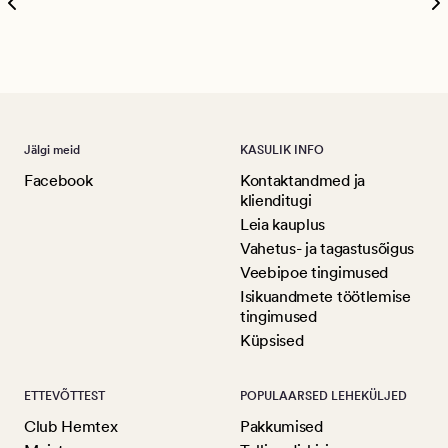
Ree
Jälgi meid
KASULIK INFO
Facebook
Kontaktandmed ja
klienditugi
Leia kauplus
Vahetus- ja tagastusõigus
Veebipoe tingimused
Isikuandmete töötlemise
tingimused
Küpsised
ETTEVÕTTEST
POPULAARSED LEHEKÜLJED
Club Hemtex
Pakkumised