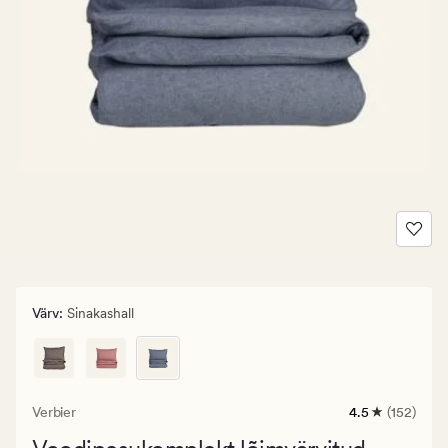
Värv
:
Sinakashall
Verbier
4.5
(152)
152
arvustust