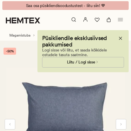
Verbier
Animated
Saa osa püsikliendisoodustustest - liitu siin! 💙
voodipesukomplekt
banner.
lõimvärvitud
Press
flanell
ESCAPE
sinakashall
to
Magamistuba
Voodipesukomplektid
Flanellvoodipesukomplektid
Püsikliendile eksklusiivsed
pause.
pakkumised
Logi sisse või liitu, et saada kõikidele
-50%
ostudele tasuta saatmine.
Liitu / Logi sisse