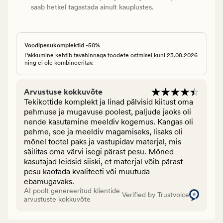
saab hetkel tagastada ainult kauplustes.
Voodipesukomplektid -50%
Pakkumine kehtib tavahinnaga toodete ostmisel kuni 23.08.2026
ning ei ole kombineeritav.
Arvustuse kokkuvõte
Tekikottide komplekt ja linad pälvisid kiitust oma
pehmuse ja mugavuse poolest, paljude jaoks oli
nende kasutamine meeldiv kogemus. Kangas oli
pehme, soe ja meeldiv magamiseks, lisaks oli
mõnel tootel paks ja vastupidav materjal, mis
säilitas oma värvi isegi pärast pesu. Mõned
kasutajad leidsid siiski, et materjal võib pärast
pesu kaotada kvaliteeti või muutuda
ebamugavaks.
AI poolt genereeritud klientide
Verified by Trustvoice
arvustuste kokkuvõte