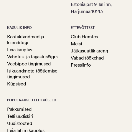
Estonia pst 9 Tallinn,
Harjumaa 10143
KASULIK INFO
ETTEVÕTTEST
Kontaktandmed ja
Club Hemtex
klienditugi
Meist
Leia kauplus
Jätkusuutlik areng
Vahetus- ja tagastusõigus
Vabad töökohad
Veebipoe tingimused
Pressiinfo
Isikuandmete töötlemise
tingimused
Küpsised
POPULAARSED LEHEKÜLJED
Pakkumised
Telli uudiskiri
Uudistooted
Leia lähim kauplus