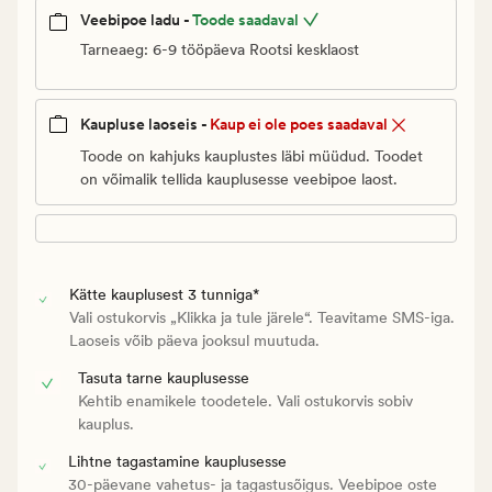
Veebipoe ladu -
Toode saadaval
Tarneaeg: 6-9 tööpäeva Rootsi kesklaost
Kaupluse laoseis -
Kaup ei ole poes saadaval
Toode on kahjuks kauplustes läbi müüdud. Toodet
on võimalik tellida kauplusesse veebipoe laost.
Kätte kauplusest 3 tunniga*
Vali ostukorvis „Klikka ja tule järele“. Teavitame SMS-iga.
Laoseis võib päeva jooksul muutuda.
Tasuta tarne kauplusesse
Kehtib enamikele toodetele. Vali ostukorvis sobiv
kauplus.
Lihtne tagastamine kauplusesse
30-päevane vahetus- ja tagastusõigus. Veebipoe oste