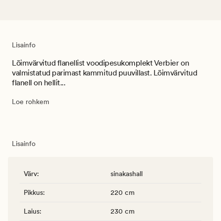
Lisainfo
Lõimvärvitud flanellist voodipesukomplekt Verbier on
valmistatud parimast kammitud puuvillast. Lõimvärvitud
flanell on hellit...
Loe rohkem
Lisainfo
Värv
:
sinakashall
Pikkus
:
220 cm
Laius
:
230 cm