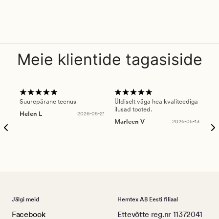
Meie klientide tagasiside
Suurepärane teenus
Üldiselt väga hea kvaliteediga
Ole
ilusad tooted.
kau
Helen L
2026-05-21
puu
Marleen V
2026-05-13
tar
Ree
Jälgi meid
Hemtex AB Eesti filiaal
Facebook
Ettevõtte reg.nr 11372041