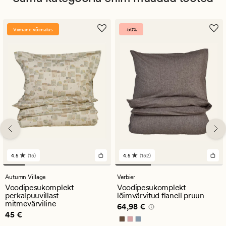
Viimane võimalus
-50%
4.5
(15)
4.5
(152)
15
152
arvustust
arvustust
keskmise
keskmise
Autumn Village
Verbier
hinnanguga
hinnanguga
Voodipesukomplekt
Voodipesukomplekt
4.5
4.5
perkalpuuvillast
lõimvärvitud flanell pruun
mitmevärviline
Pris_ee
64,98 €
64,98 €
Pris_ee
45 €
45 €