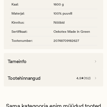
Kaal
:
1600 g
Materjal
:
100% puuvill
Kinnitus
:
Nööbid
Sertifikaat
:
Oekotex Made in Green
Tootenumber
:
20748709182627
Tarneinfo
Tootehinnangud
4.5
(
152
)
Sama kategooria enim müüdud tooted