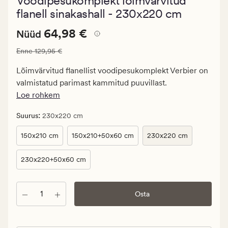
Voodipesukomplekt lõimvärvitud
keskmise
hinnanguga
flanell sinakashall - 230x220 cm
4.5
Nåværende
Nåværende pris_ee
64,98 €
64,98 €
Nüüd
pris_ee
Vanlig pris_ee
129,95 €
Enne
129,95 €
64,98
€.
Lõimvärvitud flanellist voodipesukomplekt Verbier on
Vanlig
valmistatud parimast kammitud puuvillast.
pris_ee
Loe rohkem
129,95
€
:
Suurus
230x220 cm
150x210 cm
150x210+50x60 cm
230x220 cm
230x220+50x60 cm
Kogus
Osta