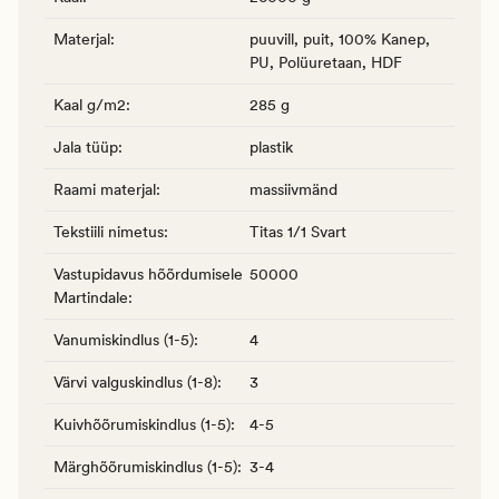
Materjal
:
puuvill, puit, 100% Kanep,
PU, Polüuretaan, HDF
Kaal g/m2
:
285 g
Jala tüüp
:
plastik
Raami materjal
:
massiivmänd
Tekstiili nimetus
:
Titas 1/1 Svart
Vastupidavus hõõrdumisele
50000
Martindale
:
Vanumiskindlus (1-5)
:
4
Värvi valguskindlus (1-8)
:
3
Kuivhõõrumiskindlus (1-5)
:
4-5
Märghõõrumiskindlus (1-5)
:
3-4