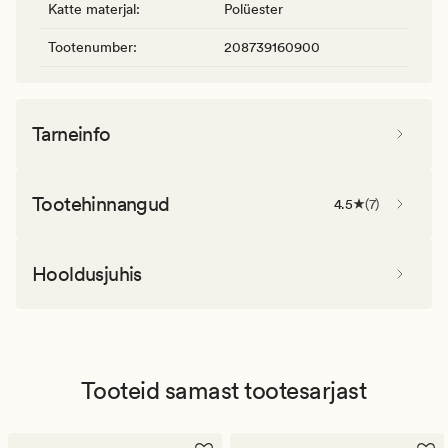
Katte materjal
:
Polüester
Tootenumber
:
208739160900
Tarneinfo
Tootehinnangud
4.5
(
7
)
Hooldusjuhis
Tooteid samast tootesarjast