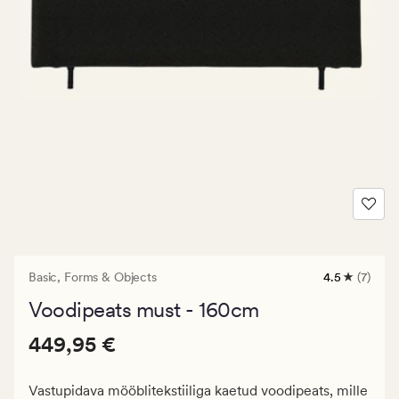
Basic,
Forms & Objects
4.5
(7)
7
arvustust
Voodipeats must - 160cm
keskmise
hinnanguga
Pris_ee
Pris_ee
449,95 €
4.5
449,95 €
449,95
€.
Vastupidava mööblitekstiiliga kaetud voodipeats, mille