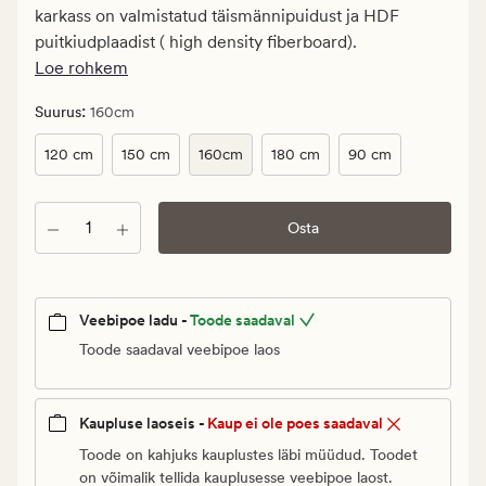
Vanlig
karkass on valmistatud täismännipuidust ja HDF
pris_ee
puitkiudplaadist ( high density fiberboard).
449,95
Loe rohkem
€
:
Suurus
160cm
120 cm
150 cm
160cm
180 cm
90 cm
Kogus
Osta
Veebipoe ladu -
Toode saadaval
Toode saadaval veebipoe laos
Kaupluse laoseis -
Kaup ei ole poes saadaval
Toode on kahjuks kauplustes läbi müüdud. Toodet
on võimalik tellida kauplusesse veebipoe laost.