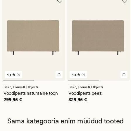
4.5
(7)
4.5
(7)
7
7
arvustust
arvustust
keskmise
keskmise
Basic,
Forms & Objects
Basic,
Forms & Objects
hinnanguga
hinnanguga
Voodipeats naturaalne toon
Voodipeats beež
4.5
4.5
Pris_ee
299,95 €
Pris_ee
329,95 €
299,95 €
329,95 €
Sama kategooria enim müüdud tooted