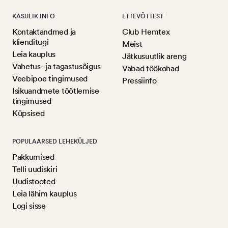
KASULIK INFO
ETTEVÕTTEST
Kontaktandmed ja
Club Hemtex
klienditugi
Meist
Leia kauplus
Jätkusuutlik areng
Vahetus- ja tagastusõigus
Vabad töökohad
Veebipoe tingimused
Pressiinfo
Isikuandmete töötlemise
tingimused
Küpsised
POPULAARSED LEHEKÜLJED
Pakkumised
Telli uudiskiri
Uudistooted
Leia lähim kauplus
Logi sisse