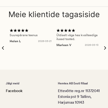
Meie klientide tagasiside
Suurepärane teenus
Üldiselt väga hea kvaliteediga
Ole
ilusad tooted.
kau
Helen L
2026-05-21
puu
Marleen V
2026-05-13
tar
Ree
Jälgi meid
Hemtex AB Eesti filiaal
Facebook
Ettevõtte reg.nr 11372041
Estonia pst 9 Tallinn,
Harjumaa 10143