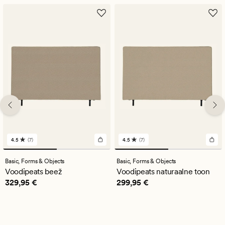
4.5
(7)
4.5
(7)
7
7
arvustust
arvustust
keskmise
keskmise
Basic,
Forms & Objects
Basic,
Forms & Objects
hinnanguga
hinnanguga
Voodipeats beež
Voodipeats naturaalne toon
4.5
4.5
Pris_ee
329,95 €
Pris_ee
299,95 €
329,95 €
299,95 €