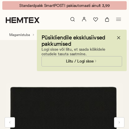
voodipeats
Animated
Standardpakk SmartPOSTI pakiautomaati ainult 3,99
must
banner.
Press
ESCAPE
to
Magamistuba
Voodipeatsid
Püsikliendile eksklusiivsed
pause.
pakkumised
Logi sisse või liitu, et saada kõikidele
ostudele tasuta saatmine.
Liitu / Logi sisse