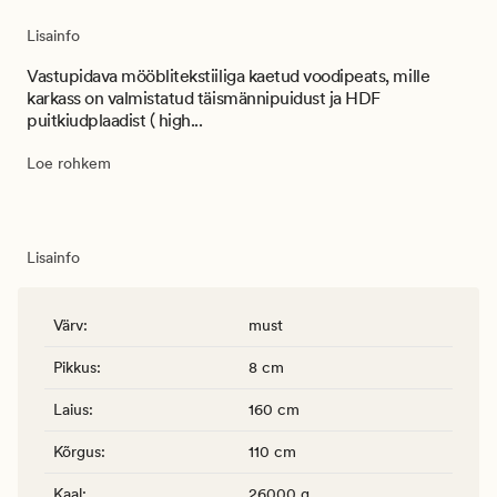
Lisainfo
Vastupidava mööblitekstiiliga kaetud voodipeats, mille
karkass on valmistatud täismännipuidust ja HDF
puitkiudplaadist ( high...
Loe rohkem
Lisainfo
Värv
:
must
Pikkus
:
8 cm
Laius
:
160 cm
Kõrgus
:
110 cm
Kaal
:
26000 g