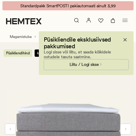
kontinentaalvoodi
Animated
Standardpakk SmartPOSTI pakiautomaati ainult 3,99
hall
banner.
Press
ESCAPE
to
Magamistuba
Voodid
Püsikliendile eksklusiivsed
pause.
pakkumised
Logi sisse või liitu, et saada kõikidele
Püsikliendihind
koos kattemadratsiga
ostudele tasuta saatmine.
Liitu / Logi sisse