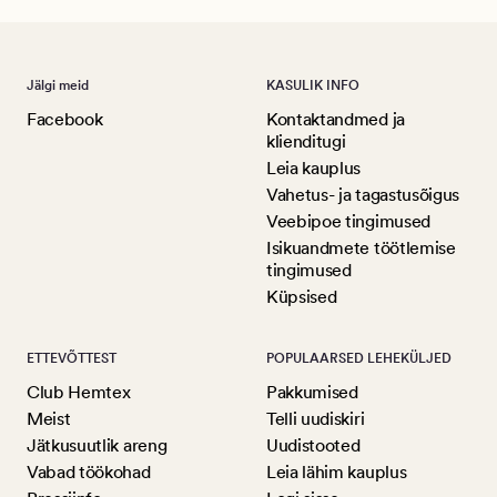
Jälgi meid
KASULIK INFO
Facebook
Kontaktandmed ja
klienditugi
Leia kauplus
Vahetus- ja tagastusõigus
Veebipoe tingimused
Isikuandmete töötlemise
tingimused
Küpsised
ETTEVÕTTEST
POPULAARSED LEHEKÜLJED
Club Hemtex
Pakkumised
Meist
Telli uudiskiri
Jätkusuutlik areng
Uudistooted
Vabad töökohad
Leia lähim kauplus