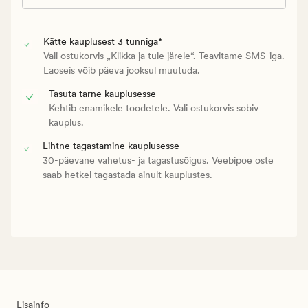
Kätte kauplusest 3 tunniga*
Vali ostukorvis „Klikka ja tule järele“. Teavitame SMS-iga.
Laoseis võib päeva jooksul muutuda.
Tasuta tarne kauplusesse
Kehtib enamikele toodetele. Vali ostukorvis sobiv
kauplus.
Lihtne tagastamine kauplusesse
30-päevane vahetus- ja tagastusõigus. Veebipoe oste
saab hetkel tagastada ainult kauplustes.
Lisainfo