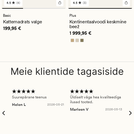
4.5
(4)
4.5
(3)
4
3
arvustust
arvustust
keskmise
keskmise
Basic
Plus
hinnanguga
hinnanguga
Kattemadrats valge
Kontinentaalvoodi keskmine
4.5
4.5
beež
Pris_ee
199,95 €
199,95 €
Pris_ee
1 999,95 €
1 999,95 €
Meie klientide tagasiside
Suurepärane teenus
Üldiselt väga hea kvaliteediga
Ole
ilusad tooted.
kau
Helen L
2026-05-21
puu
Marleen V
2026-05-13
tar
Ree