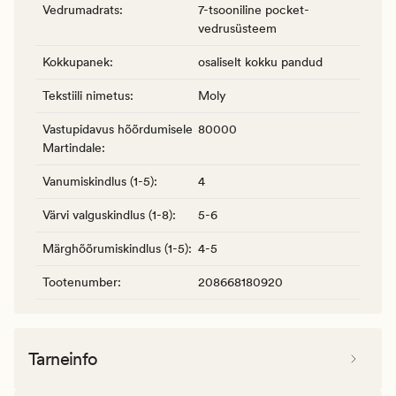
Vedrumadrats
:
7-tsooniline pocket-
vedrusüsteem
Kokkupanek
:
osaliselt kokku pandud
Tekstiili nimetus
:
Moly
Vastupidavus hõõrdumisele
80000
Martindale
:
Vanumiskindlus (1-5)
:
4
Värvi valguskindlus (1-8)
:
5-6
Märghõõrumiskindlus (1-5)
:
4-5
Tootenumber
:
208668180920
Tarneinfo