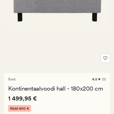
Basic
4.5
(3)
3
arvustust
Kontinentaalvoodi hall - 180x200 cm
keskmise
hinnanguga
Pris_ee
Pris_ee
1 499,95 €
4.5
1 499,95 €
1
499,95
Klubi
800 €