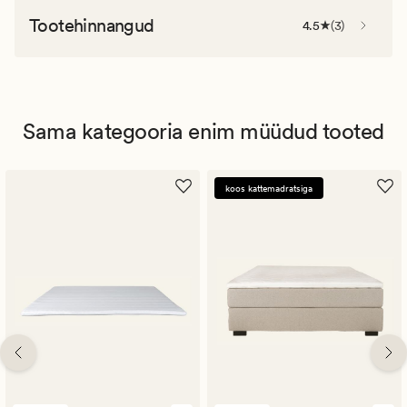
Tootehinnangud
4.5
(
3
)
Sama kategooria enim müüdud tooted
koos kattemadratsiga