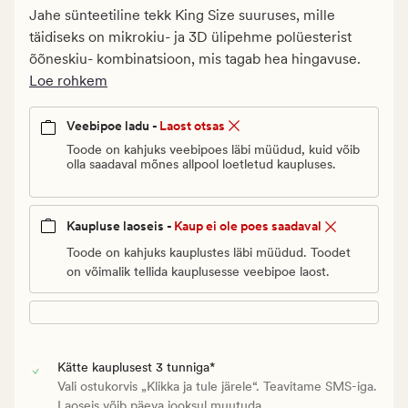
€.
Jahe sünteetiline tekk King Size suuruses, mille
Vanlig
täidiseks on mikrokiu- ja 3D ülipehme polüesterist
pris_ee
õõneskiu- kombinatsioon, mis tagab hea hingavuse.
159,95
Loe rohkem
€
Veebipoe ladu -
Laost otsas
Toode on kahjuks veebipoes läbi müüdud, kuid võib
olla saadaval mõnes allpool loetletud kaupluses.
Kaupluse laoseis -
Kaup ei ole poes saadaval
Toode on kahjuks kauplustes läbi müüdud. Toodet
on võimalik tellida kauplusesse veebipoe laost.
Kätte kauplusest 3 tunniga*
Vali ostukorvis „Klikka ja tule järele“. Teavitame SMS-iga.
Laoseis võib päeva jooksul muutuda.