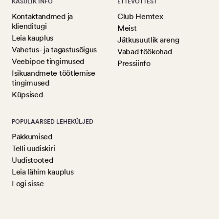
KASULIK INFO
ETTEVÕTTEST
Kontaktandmed ja
Club Hemtex
klienditugi
Meist
Leia kauplus
Jätkusuutlik areng
Vahetus- ja tagastusõigus
Vabad töökohad
Veebipoe tingimused
Pressiinfo
Isikuandmete töötlemise
tingimused
Küpsised
POPULAARSED LEHEKÜLJED
Pakkumised
Telli uudiskiri
Uudistooted
Leia lähim kauplus
Logi sisse