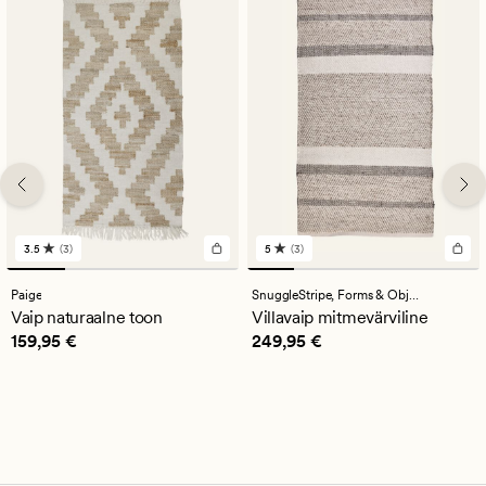
3.5
(3)
5
(3)
3
3
arvustust
arvustust
keskmise
keskmise
Paige
SnuggleStripe,
Forms & Objects
hinnanguga
hinnanguga
Vaip naturaalne toon
Villavaip mitmevärviline
3.5
5
Pris_ee
159,95 €
Pris_ee
249,95 €
159,95 €
249,95 €