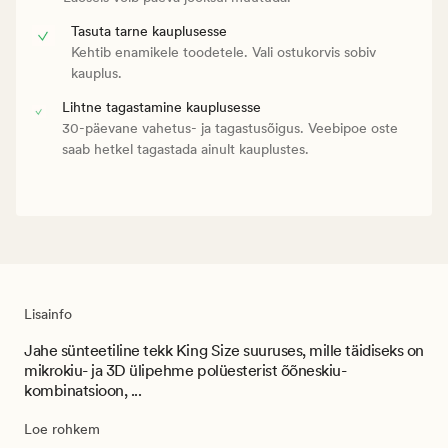
Tasuta tarne kauplusesse
Kehtib enamikele toodetele. Vali ostukorvis sobiv
kauplus.
Lihtne tagastamine kauplusesse
30-päevane vahetus- ja tagastusõigus. Veebipoe oste
saab hetkel tagastada ainult kauplustes.
Lisainfo
Jahe sünteetiline tekk King Size suuruses, mille täidiseks on
mikrokiu- ja 3D ülipehme polüesterist õõneskiu-
kombinatsioon, ...
Loe rohkem