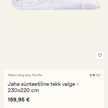
Albert king size,
Norfbr
0
(0)
0
arvustust
Jahe sünteetiline tekk valge -
keskmise
hinnangug
230x220 cm
0
Pris_ee
Pris_ee
159,95 €
159,95 €
159,95