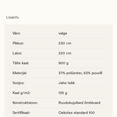
Lisainfo
Värv
:
valge
Pikkus
:
230 cm
Laius
:
220 cm
Täite kaal
:
900 g
Materjal
:
37% polüester, 63% puuvill
Soojus
:
Jahe tekk
Kaal g/m2
:
135 g
Konstruktsioon
:
Ruudukujulised õmblused
Sertifikaat
:
Oekotex standard 100