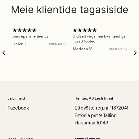
Meie klientide tagasiside
Suurepärane teenus
Üldiselt väga hea kvaliteediga
Ole
ilusad tooted.
kau
Helen L
2026-05-21
puu
Marleen V
2026-05-13
tar
Ree
Jälgi meid
Hemtex AB Eesti filiaal
Facebook
Ettevõtte reg.nr 11372041
Estonia pst 9 Tallinn,
Harjumaa 10143