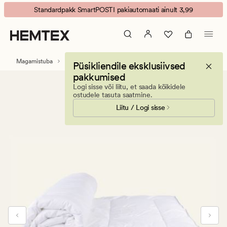
Albert
Animated
Standardpakk SmartPOSTI pakiautomaati ainult 3,99
king
banner.
size
Press
jahe
ESCAPE
sünteetiline
to
Magamistuba
Tekid
Sünteetilised tekid
Püsikliendile eksklusiivsed
tekk
pause.
pakkumised
valge
Logi sisse või liitu, et saada kõikidele
ostudele tasuta saatmine.
Liitu / Logi sisse