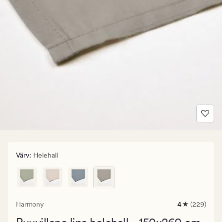
Värv
:
Helehall
Harmony
4
(229)
229
arvustust