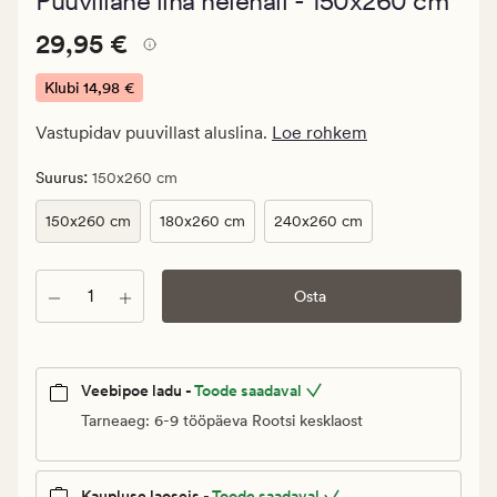
Puuvillane lina helehall - 150x260 cm
keskmise
hinnanguga
Pris_ee
Pris_ee
29,95 €
4
29,95 €
29,95
€.
Klubi
14,98 €
Klubi
Vastupidav puuvillast aluslina.
Loe rohkem
14,98
€
:
Suurus
150x260 cm
150x260 cm
180x260 cm
240x260 cm
Kogus
Osta
Veebipoe ladu -
Toode saadaval
Tarneaeg: 6-9 tööpäeva Rootsi kesklaost
Kaupluse laoseis -
Toode saadaval