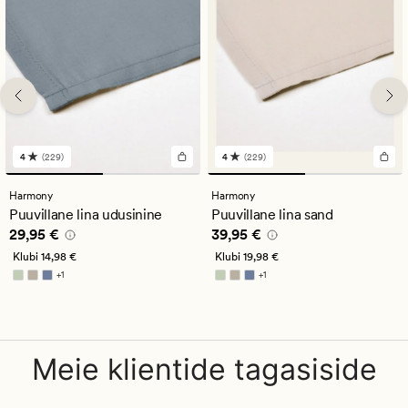
4
(229)
4
(229)
229
229
arvustust
arvustust
keskmise
keskmise
Harmony
Harmony
hinnanguga
hinnanguga
Puuvillane lina udusinine
Puuvillane lina sand
4
4
Pris_ee
29,95 €
Pris_ee
39,95 €
29,95 €
39,95 €
Klubi
14,98 €
Klubi
19,98 €
+
1
+
1
Saadaval rohkemates värvitoonides
Saadaval rohkemates värvitoonides
Meie klientide tagasiside