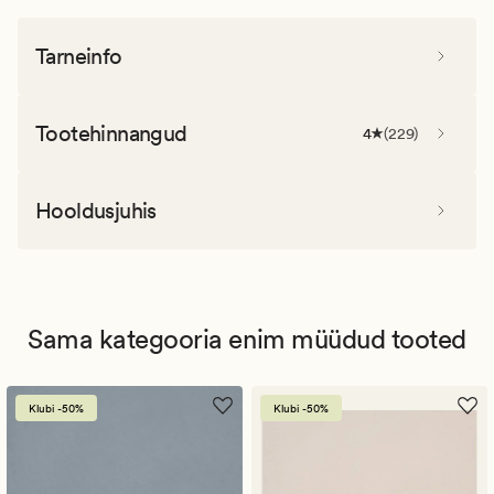
Tarneinfo
Tootehinnangud
4
(
229
)
Hooldusjuhis
Sama kategooria enim müüdud tooted
Klubi -50%
Klubi -50%