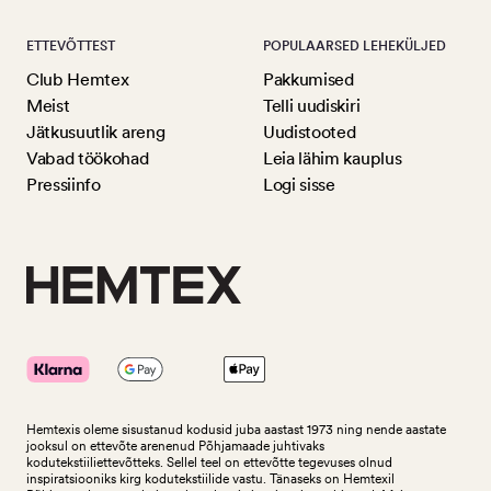
ETTEVÕTTEST
POPULAARSED LEHEKÜLJED
Club Hemtex
Pakkumised
Meist
Telli uudiskiri
Jätkusuutlik areng
Uudistooted
Vabad töökohad
Leia lähim kauplus
Pressiinfo
Logi sisse
Hemtexis oleme sisustanud kodusid juba aastast 1973 ning nende aastate
jooksul on ettevõte arenenud Põhjamaade juhtivaks
kodutekstiiliettevõtteks.
Sellel teel on ettevõtte tegevuses olnud
inspiratsiooniks kirg kodutekstiilide vastu. Tänaseks on Hemtexil