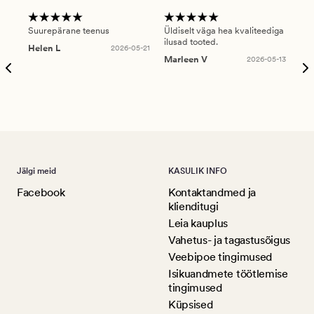
Suurepärane teenus
Üldiselt väga hea kvaliteediga
Ole
ilusad tooted.
kau
Helen L
2026-05-21
puu
Marleen V
2026-05-13
tar
Ree
Jälgi meid
KASULIK INFO
Facebook
Kontaktandmed ja
klienditugi
Leia kauplus
Vahetus- ja tagastusõigus
Veebipoe tingimused
Isikuandmete töötlemise
tingimused
Küpsised