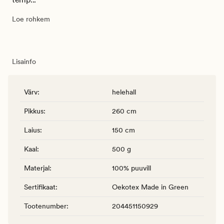
Loe rohkem
Lisainfo
Värv
:
helehall
Pikkus
:
260 cm
Laius
:
150 cm
Kaal
:
500 g
Materjal
:
100% puuvill
Sertifikaat
:
Oekotex Made in Green
Tootenumber
:
204451150929