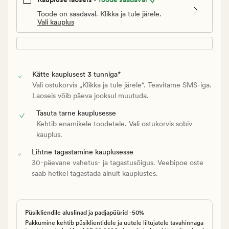
Toode on saadaval. Klikka ja tule järele.
Vali kauplus
Kätte kauplusest 3 tunniga*
Vali ostukorvis „Klikka ja tule järele“. Teavitame SMS-iga.
Laoseis võib päeva jooksul muutuda.
Tasuta tarne kauplusesse
Kehtib enamikele toodetele. Vali ostukorvis sobiv
kauplus.
Lihtne tagastamine kauplusesse
30-päevane vahetus- ja tagastusõigus. Veebipoe oste
saab hetkel tagastada ainult kauplustes.
Püsikliendile aluslinad ja padjapüürid -50%
Pakkumine kehtib püsiklientidele ja uutele liitujatele tavahinnaga