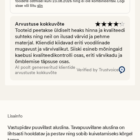
toodete ostmisel kuni 23.08.2026 ning ei ole kombineeritav. Logi
sisse või liitu
siin
Arvustuse kokkuvõte
Tooteid peetakse üldiselt heaks hinna ja kvaliteedi
suhteks ning neil on ilusad värvid ja pehme
materjal. Kliendid kiidavad eriti voodilinade
mugavust ja värvivalikut. Siiski esineb mõningaid
kaebusi kvaliteedikontrolli osas, eriti värvikadu ja
õmblemise täpsuse osas.
AI poolt genereeritud klientide
Verified by Trustvoice
arvustuste kokkuvõte
Lisainfo
Vastupidav puuvillast aluslina. Tavapuuvillane aluslina on
lihtsasti hooldatav ja pestav ning sobib kuivatamiseks kõrgel
temp...