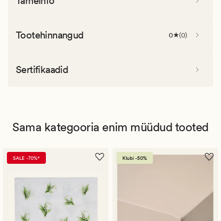
Tarneinfo
Tootehinnangud
0
(
0
)
Sertifikaadid
Sama kategooria enim müüdud tooted
SALE -70%*
Klubi -50%