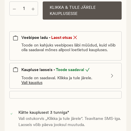
€.
KLIKKA & TULE JÄRELE
Kogus
Vanlig
KAUPLUSESSE
pris_ee
4,95
€
Veebipoe ladu -
Laost otsas
Toode on kahjuks veebipoes läbi müüdud, kuid võib
olla saadaval mõnes allpool loetletud kaupluses.
Kaupluse laoseis -
Toode saadaval
Toode on saadaval. Klikka ja tule järele.
Vali kauplus
Kätte kauplusest 3 tunniga*
Vali ostukorvis „Klikka ja tule järele“. Teavitame SMS-iga.
Laoseis võib päeva jooksul muutuda.