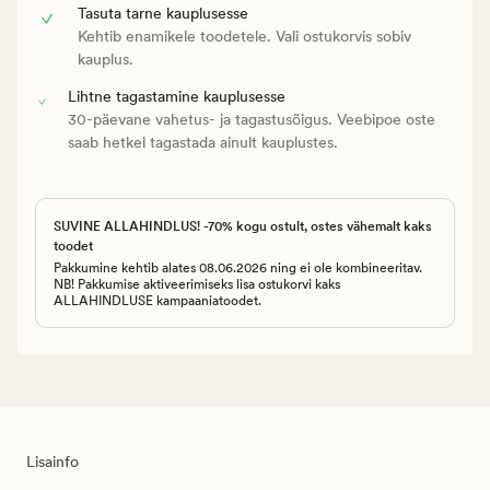
Tasuta tarne kauplusesse
Kehtib enamikele toodetele. Vali ostukorvis sobiv
kauplus.
Lihtne tagastamine kauplusesse
30-päevane vahetus- ja tagastusõigus. Veebipoe oste
saab hetkel tagastada ainult kauplustes.
SUVINE ALLAHINDLUS! -70% kogu ostult, ostes vähemalt kaks
toodet
Pakkumine kehtib alates 08.06.2026 ning ei ole kombineeritav.
NB! Pakkumise aktiveerimiseks lisa ostukorvi kaks
ALLAHINDLUSE kampaaniatoodet.
Lisainfo