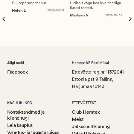
Suurepärane teenus
Üldiselt väga hea kvaliteediga
Ole
ilusad tooted.
kau
Helen L
2026-05-21
puu
Marleen V
2026-05-13
tar
Ree
Jälgi meid
Hemtex AB Eesti filiaal
Facebook
Ettevõtte reg.nr 11372041
Estonia pst 9 Tallinn,
Harjumaa 10143
KASULIK INFO
ETTEVÕTTEST
Kontaktandmed ja
Club Hemtex
klienditugi
Meist
Leia kauplus
Jätkusuutlik areng
Vahetus- ja tagastusõigus
Vabad töökohad