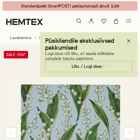
Mayflower
Animated
Standardpakk SmartPOSTI pakiautomaati ainult 3,99
field
banner.
pabersalvrätikud
Press
hele
ESCAPE
sinine
to
Lauakatmine
Salvrätikud
Salvrätikud
Püsikliendile eksklusiivsed
pause.
pakkumised
Logi sisse või liitu, et saada kõikidele
SALE -70%*
ostudele tasuta saatmine.
Liitu / Logi sisse