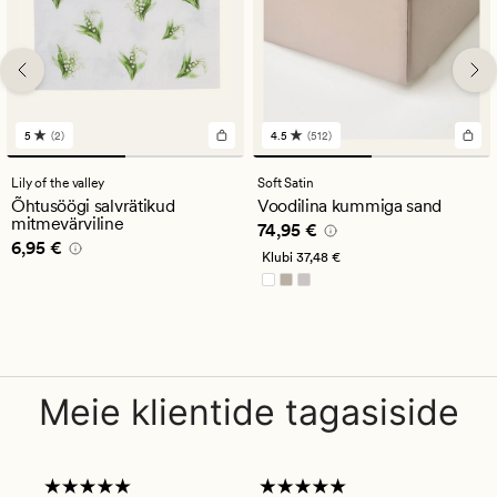
5
(2)
4.5
(512)
2
512
arvustust
arvustust
keskmise
keskmise
Lily of the valley
Soft Satin
hinnanguga
hinnanguga
Õhtusöögi salvrätikud
Voodilina kummiga sand
5
4.5
mitmevärviline
Pris_ee
74,95 €
74,95 €
Pris_ee
6,95 €
6,95 €
Klubi
37,48 €
Meie klientide tagasiside