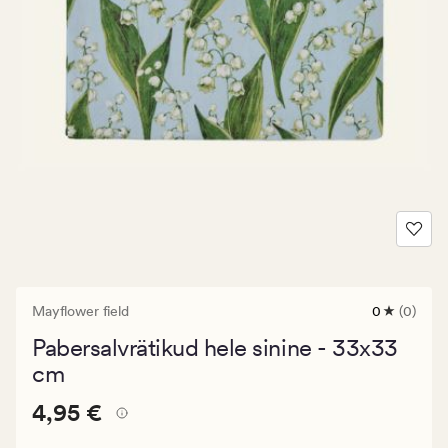
Mayflower field
0
(0)
0
arvustust
Pabersalvrätikud hele sinine - 33x33
keskmise
hinnangug
cm
0
Pris_ee
Pris_ee
4,95 €
4,95 €
4,95