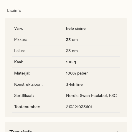
Lisainfo
Värv
:
hele sinine
Pikkus
:
33 cm
Laius
:
33 cm
Kaal
:
108 g
Materjal
:
100% paber
Konstruktsioon
:
3-kihiline
Sertifikaat
:
Nordic Swan Ecolabel, FSC
Tootenumber
:
213221033601