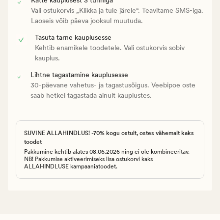
Vali ostukorvis „Klikka ja tule järele“. Teavitame SMS-iga.
Laoseis võib päeva jooksul muutuda.
Tasuta tarne kauplusesse
Kehtib enamikele toodetele. Vali ostukorvis sobiv
kauplus.
Lihtne tagastamine kauplusesse
30-päevane vahetus- ja tagastusõigus. Veebipoe oste
saab hetkel tagastada ainult kauplustes.
SUVINE ALLAHINDLUS! -70% kogu ostult, ostes vähemalt kaks
toodet
Pakkumine kehtib alates 08.06.2026 ning ei ole kombineeritav.
NB! Pakkumise aktiveerimiseks lisa ostukorvi kaks
ALLAHINDLUSE kampaaniatoodet.