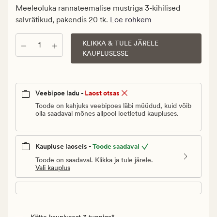
€.
Meeleoluka rannateemalise mustriga 3-kihilised
Vanlig
salvrätikud, pakendis 20 tk.
Loe rohkem
pris_ee
4,95
KLIKKA & TULE JÄRELE
Kogus
€
KAUPLUSESSE
Veebipoe ladu -
Laost otsas
Toode on kahjuks veebipoes läbi müüdud, kuid võib
olla saadaval mõnes allpool loetletud kaupluses.
Kaupluse laoseis -
Toode saadaval
Toode on saadaval. Klikka ja tule järele.
Vali kauplus
Kätte kauplusest 3 tunniga*