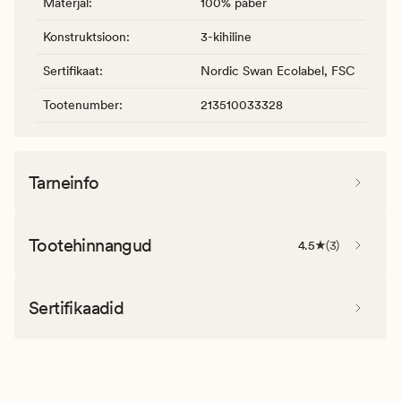
Materjal
:
100% paber
Konstruktsioon
:
3-kihiline
Sertifikaat
:
Nordic Swan Ecolabel, FSC
Tootenumber
:
213510033328
Tarneinfo
Tootehinnangud
4.5
(
3
)
Sertifikaadid