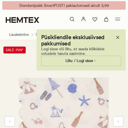
Beach
Animated
Standardpakk SmartPOSTI pakiautomaati ainult 3,99
life
banner.
pabersalvrätikud
Press
mitmevärviline/sinine
ESCAPE
to
Lauakatmine
Salvrätikud
Salvrätikud
Püsikliendile eksklusiivsed
pause.
pakkumised
Logi sisse või liitu, et saada kõikidele
SALE -70%*
ostudele tasuta saatmine.
Liitu / Logi sisse