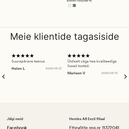
Enne
119,95 €
Meie klientide tagasiside
Suurepärane teenus
Üldiselt väga hea kvaliteediga
Ole
ilusad tooted.
kau
Helen L
2026-05-21
puu
Marleen V
2026-05-13
tar
Ree
Jälgi meid
Hemtex AB Eesti filiaal
Facebook
Ettevõtte reg.nr 11372041