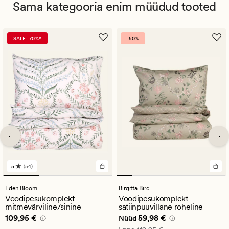
Sama kategooria enim müüdud tooted
SALE -70%*
-50%
5
(54)
54
arvustust
keskmise
Eden Bloom
Birgitta Bird
hinnanguga
Voodipesukomplekt
Voodipesukomplekt
5
mitmevärviline/sinine
satiinpuuvillane roheline
Pris_ee
109,95 €
Nåværende pris_ee
59,98 €
109,95 €
59,98 €
Nüüd
Vanlig pris_ee
119,95 €