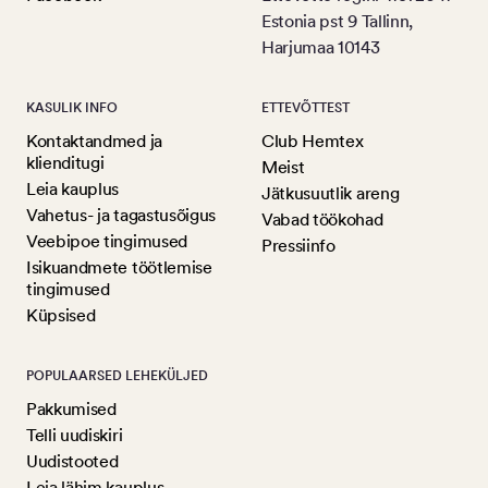
Estonia pst 9 Tallinn,
Harjumaa 10143
KASULIK INFO
ETTEVÕTTEST
Kontaktandmed ja
Club Hemtex
klienditugi
Meist
Leia kauplus
Jätkusuutlik areng
Vahetus- ja tagastusõigus
Vabad töökohad
Veebipoe tingimused
Pressiinfo
Isikuandmete töötlemise
tingimused
Küpsised
POPULAARSED LEHEKÜLJED
Pakkumised
Telli uudiskiri
Uudistooted
Leia lähim kauplus