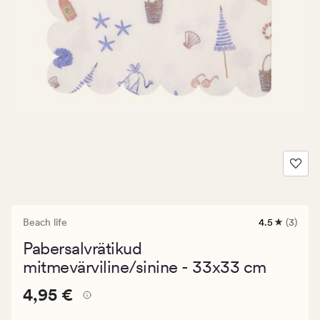
Beach life
4.5
(3)
3
arvustust
Pabersalvrätikud
keskmise
hinnanguga
mitmevärviline/sinine - 33x33 cm
4.5
Pris_ee
Pris_ee
4,95 €
4,95 €
4,95