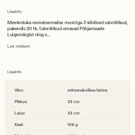
Lisainfo
Meeleoluka rannateemalise mustriga 3-kihilised salvrätikud,
pakendis 20 tk. Salvrätikud omavad Põhjamaade
Luigemärgist ning v...
Loe rohkem
Lisainfo
Värv
:
mitmevärviline/sinine
Pikkus
:
33 cm
Laius
:
33 cm
Kaal
:
108 g