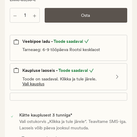
41,97
€.
Kogus
Osta
Vanlig
pris_ee
69,95
€
Veebipoe ladu -
Toode saadaval
Tarneaeg: 6-9 tööpäeva Rootsi kesklaost
Kaupluse laoseis -
Toode saadaval
Toode on saadaval. Klikka ja tule järele.
Vali kauplus
Kätte kauplusest 3 tunniga*
Vali ostukorvis „Klikka ja tule järele“. Teavitame SMS-iga.
Laoseis võib päeva jooksul muutuda.