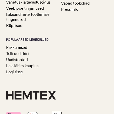
Vahetus- ja tagastusõigus
Vabad töökohad
Veebipoe tingimused
Pressiinfo
Isikuandmete töötlemise
tingimused
Küpsised
POPULAARSED LEHEKÜLJED
Pakkumised
Telli uudiskiri
Uudistooted
Leia lähim kauplus
Logi sisse