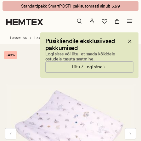
Best
Animated
Standardpakk SmartPOSTI pakiautomaati ainult 3,99
friend
banner.
vahetusalus
Press
mitmevärviline/valge
ESCAPE
to
Lastetuba
Lastetarvikud
Imetamispadjad ja mähkimisalused
Püsikliendile eksklusiivsed
pause.
pakkumised
Logi sisse või liitu, et saada kõikidele
-40%
ostudele tasuta saatmine.
Liitu / Logi sisse