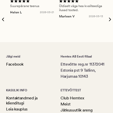
Suurepärane teenus
Üldiselt väga hea kvaliteediga
Ole
ilusad tooted.
kau
Helen L
2026-05-21
puu
Marleen V
2026-05-13
tar
Ree
Jälgi meid
Hemtex AB Eesti filiaal
Facebook
Ettevõtte reg.nr 11372041
Estonia pst 9 Tallinn,
Harjumaa 10143
KASULIK INFO
ETTEVÕTTEST
Kontaktandmed ja
Club Hemtex
klienditugi
Meist
Leia kauplus
Jätkusuutlik areng