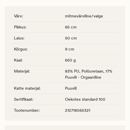
Värv
:
mitmevärviline/valge
Pikkus
:
65 cm
Laius
:
50 cm
Kõrgus
:
9 cm
Kaal
:
650 g
Materjal
:
83% PU, Polüuretaan, 17%
Puuvill - Orgaaniline
Katte materjal
:
Puuvill
Sertifikaat
:
Oekotex standard 100
Tootenumber
:
212718065321