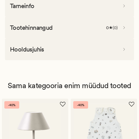
Tarneinfo
Tootehinnangud
0
(
0
)
Hooldusjuhis
Sama kategooria enim müüdud tooted
-40%
-40%