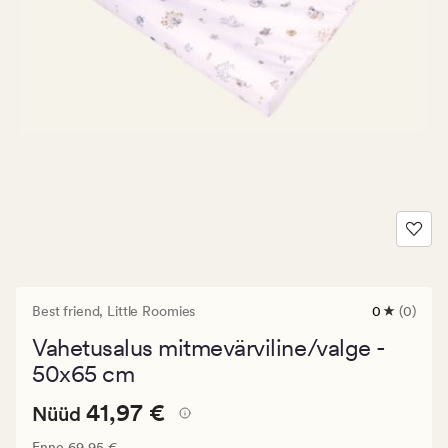
Best friend,
Little Roomies
0
(0)
0
arvustust
Vahetusalus mitmevärviline/valge -
keskmise
hinnangug
50x65 cm
0
Nåværende
Nåværende pris_ee
41,97 €
41,97 €
Nüüd
pris_ee
Vanlig pris_ee
69,95 €
Enne
69,95 €