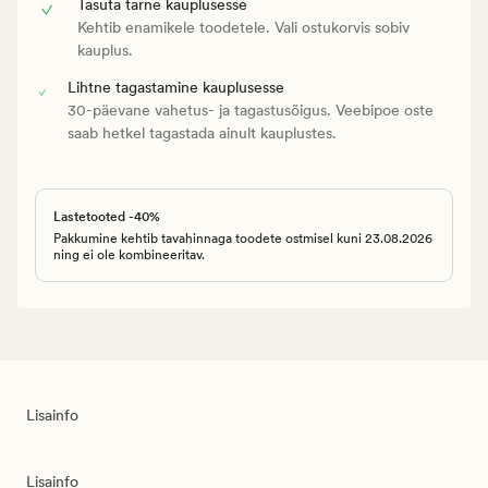
Tasuta tarne kauplusesse
Kehtib enamikele toodetele. Vali ostukorvis sobiv
kauplus.
Lihtne tagastamine kauplusesse
30-päevane vahetus- ja tagastusõigus. Veebipoe oste
saab hetkel tagastada ainult kauplustes.
Lastetooted -40%
Pakkumine kehtib tavahinnaga toodete ostmisel kuni 23.08.2026
ning ei ole kombineeritav.
Lisainfo
Lisainfo