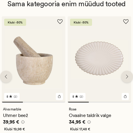
Sama kategooria enim müüdud tooted
Klubi -50%
Klubi -50%
5
(2)
5
(2)
2
2
arvustust
arvustust
keskmise
keskmise
Alva marble
Rose
hinnanguga
hinnanguga
Uhmer beež
Ovaalne taldrik valge
5
5
Pris_ee
39,95 €
Pris_ee
34,95 €
39,95 €
34,95 €
Klubi
19,98 €
Klubi
17,48 €