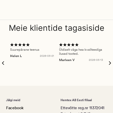
Meie klientide tagasiside
Suurepärane teenus
Üldiselt väga hea kvaliteediga
Ole
ilusad tooted.
kau
Helen L
2026-05-21
puu
Marleen V
2026-05-13
tar
Ree
Jälgi meid
Hemtex AB Eesti filiaal
Facebook
Ettevõtte reg.nr 11372041