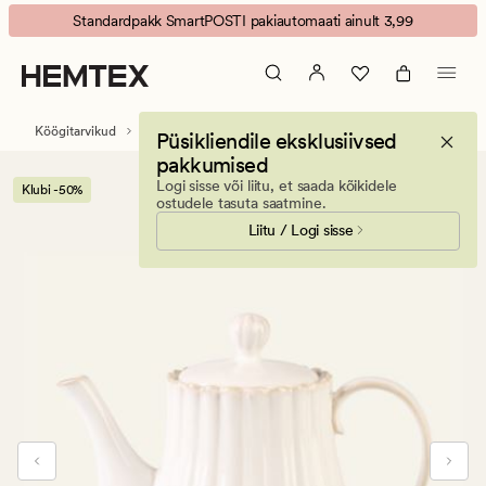
Rose
Animated
Standardpakk SmartPOSTI pakiautomaati ainult 3,99
kann
banner.
kaanega
Press
valge
ESCAPE
to
Köögitarvikud
Tee- ja kohvikannud
Püsikliendile eksklusiivsed
pause.
pakkumised
Logi sisse või liitu, et saada kõikidele
Klubi -50%
ostudele tasuta saatmine.
Liitu / Logi sisse