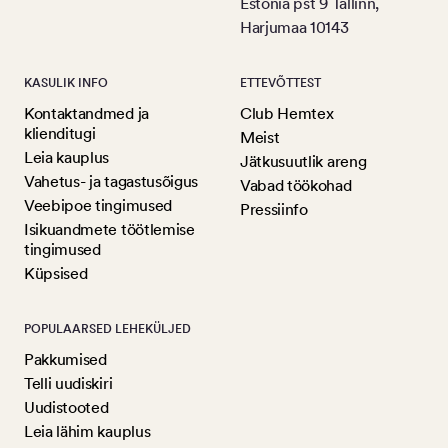
Estonia pst 9 Tallinn,
Harjumaa 10143
KASULIK INFO
ETTEVÕTTEST
Kontaktandmed ja
Club Hemtex
klienditugi
Meist
Leia kauplus
Jätkusuutlik areng
Vahetus- ja tagastusõigus
Vabad töökohad
Veebipoe tingimused
Pressiinfo
Isikuandmete töötlemise
tingimused
Küpsised
POPULAARSED LEHEKÜLJED
Pakkumised
Telli uudiskiri
Uudistooted
Leia lähim kauplus