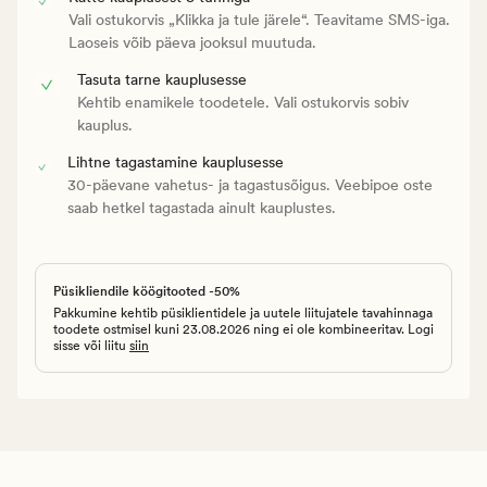
Vali ostukorvis „Klikka ja tule järele“. Teavitame SMS-iga.
Laoseis võib päeva jooksul muutuda.
Tasuta tarne kauplusesse
Kehtib enamikele toodetele. Vali ostukorvis sobiv
kauplus.
Lihtne tagastamine kauplusesse
30-päevane vahetus- ja tagastusõigus. Veebipoe oste
saab hetkel tagastada ainult kauplustes.
Püsikliendile köögitooted -50%
Pakkumine kehtib püsiklientidele ja uutele liitujatele tavahinnaga
toodete ostmisel kuni 23.08.2026 ning ei ole kombineeritav. Logi
sisse või liitu
siin