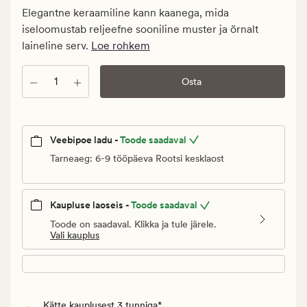
Klubi
Elegantne keraamiline kann kaanega, mida
19,98
iseloomustab reljeefne sooniline muster ja õrnalt
€
laineline serv.
Loe rohkem
Kogus
Osta
Veebipoe ladu -
Toode saadaval
Tarneaeg: 6-9 tööpäeva Rootsi kesklaost
Kaupluse laoseis -
Toode saadaval
Toode on saadaval. Klikka ja tule järele.
Vali kauplus
Kätte kauplusest 3 tunniga*