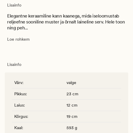
Lisainfo
Elegantne keraamiline kann kaanega, mida iseloomustab
reljeefne sooniline muster ja õrnalt laineline serv. Hele toon
ning peh...
Loe rohkem
Lisainfo
Värv
:
valge
Pikkus
:
23 cm
Laius
:
12 cm
Kõrgus
:
19 cm
Kaal
:
593 g