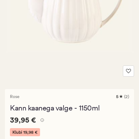
Rose
5
(2)
2
arvustust
Kann kaanega valge - 1150ml
keskmise
hinnangug
Pris_ee
Pris_ee
39,95 €
5
39,95 €
39,95
€.
Klubi
19,98 €