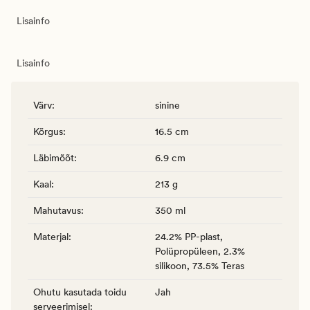
Lisainfo
Lisainfo
Värv
:
sinine
Kõrgus
:
16.5 cm
Läbimõõt
:
6.9 cm
Kaal
:
213 g
Mahutavus
:
350 ml
Materjal
:
24.2% PP-plast,
Polüpropüleen, 2.3%
silikoon, 73.5% Teras
Ohutu kasutada toidu
Jah
serveerimisel
: