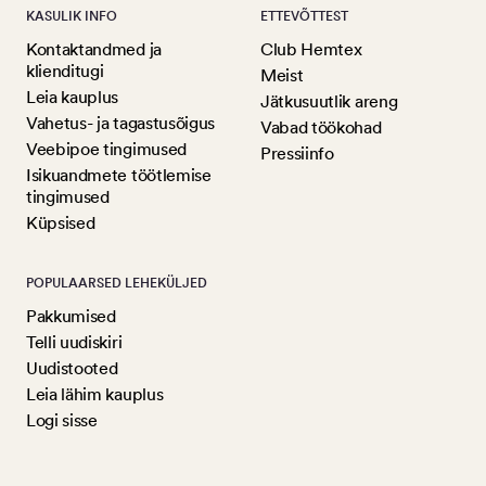
KASULIK INFO
ETTEVÕTTEST
Kontaktandmed ja
Club Hemtex
klienditugi
Meist
Leia kauplus
Jätkusuutlik areng
Vahetus- ja tagastusõigus
Vabad töökohad
Veebipoe tingimused
Pressiinfo
Isikuandmete töötlemise
tingimused
Küpsised
POPULAARSED LEHEKÜLJED
Pakkumised
Telli uudiskiri
Uudistooted
Leia lähim kauplus
Logi sisse