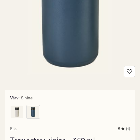
Värv
:
Sinine
Ella
5
(1)
1
arvustust