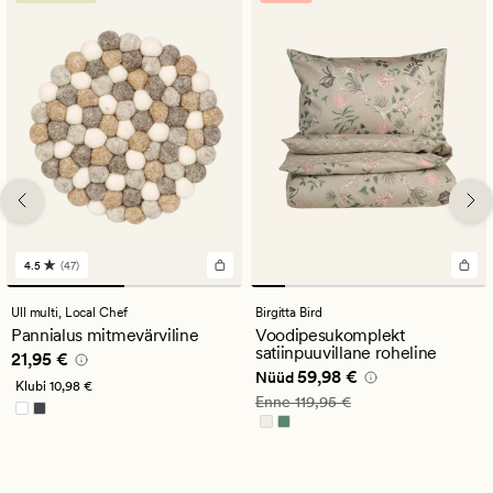
4.5
(47)
47
arvustust
keskmise
Ull multi,
Local Chef
Birgitta Bird
hinnanguga
Pannialus mitmevärviline
Voodipesukomplekt
4.5
satiinpuuvillane roheline
Pris_ee
21,95 €
21,95 €
Nåværende pris_ee
59,98 €
59,98 €
Nüüd
Klubi
10,98 €
Vanlig pris_ee
119,95 €
Enne
119,95 €