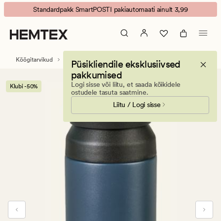
Ella
Animated
Standardpakk SmartPOSTI pakiautomaati ainult 3,99
termostass
banner.
sinine
Press
ESCAPE
to
Köögitarvikud
Tee- ja kohvikannud
Püsikliendile eksklusiivsed
pause.
pakkumised
Logi sisse või liitu, et saada kõikidele
Klubi -50%
ostudele tasuta saatmine.
Liitu / Logi sisse