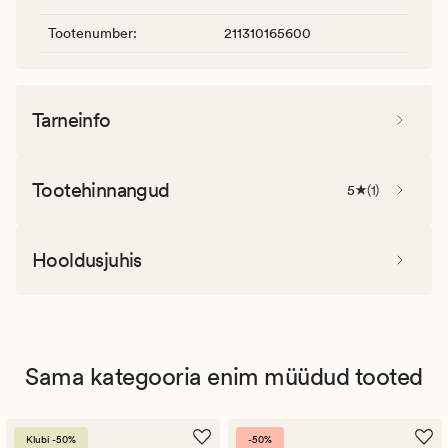
Tootenumber
:
211310165600
Tarneinfo
Tootehinnangud
5
(
1
)
Hooldusjuhis
Sama kategooria enim müüdud tooted
Klubi -50%
-50%