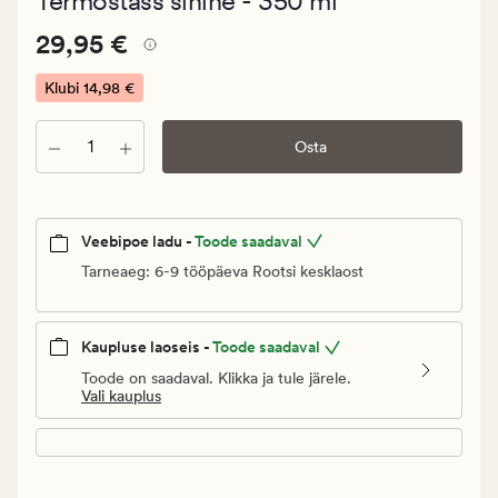
Termostass sinine - 350 ml
keskmise
hinnangu
Pris_ee
Pris_ee
29,95 €
5
29,95 €
29,95
€.
Klubi
14,98 €
Klubi
14,98
Kogus
Osta
€
Veebipoe ladu -
Toode saadaval
Tarneaeg: 6-9 tööpäeva Rootsi kesklaost
Kaupluse laoseis -
Toode saadaval
Toode on saadaval. Klikka ja tule järele.
Vali kauplus