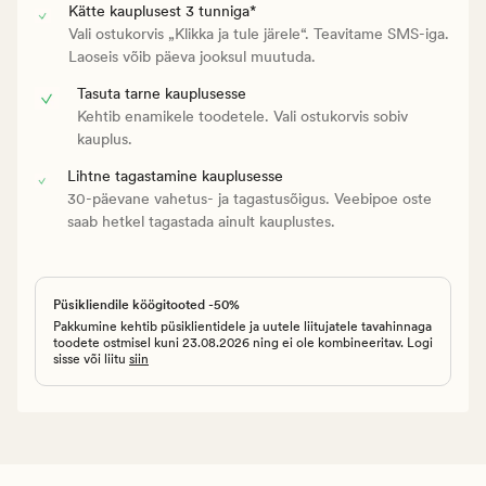
Kätte kauplusest 3 tunniga*
Vali ostukorvis „Klikka ja tule järele“. Teavitame SMS-iga.
Laoseis võib päeva jooksul muutuda.
Tasuta tarne kauplusesse
Kehtib enamikele toodetele. Vali ostukorvis sobiv
kauplus.
Lihtne tagastamine kauplusesse
30-päevane vahetus- ja tagastusõigus. Veebipoe oste
saab hetkel tagastada ainult kauplustes.
Püsikliendile köögitooted -50%
Pakkumine kehtib püsiklientidele ja uutele liitujatele tavahinnaga
toodete ostmisel kuni 23.08.2026 ning ei ole kombineeritav. Logi
sisse või liitu
siin