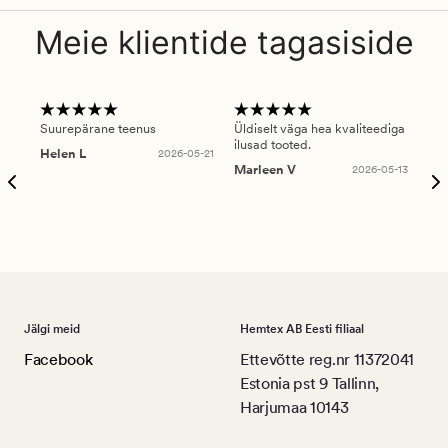
Meie klientide tagasiside
Suurepärane teenus
Üldiselt väga hea kvaliteediga
Ole
ilusad tooted.
kau
Helen L
2026-05-21
puu
Marleen V
2026-05-13
tar
Ree
Jälgi meid
Hemtex AB Eesti filiaal
Facebook
Ettevõtte reg.nr 11372041
Estonia pst 9 Tallinn,
Harjumaa 10143