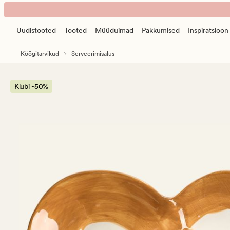
Pastry
Animated
taldrik
banner.
beež
Uudistooted
Tooted
Müüduimad
Pakkumised
Inspiratsioon
Press
ESCAPE
Köögitarvikud
Serveerimisalus
to
pause.
Klubi -50%