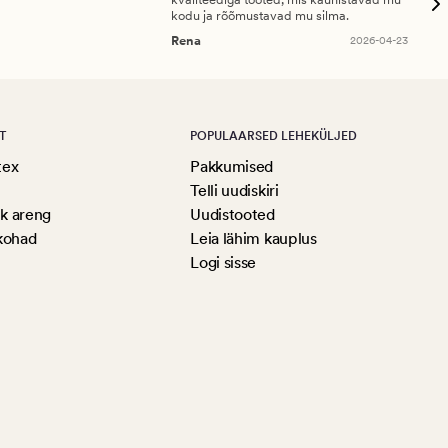
kodu ja rõõmustavad mu silma.
An
Rena
2026-04-23
T
POPULAARSED LEHEKÜLJED
tex
Pakkumised
Telli uudiskiri
ik areng
Uudistooted
kohad
Leia lähim kauplus
Logi sisse