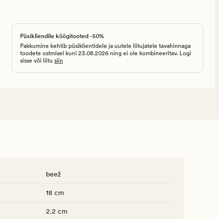
Püsikliendile köögitooted -50%
Pakkumine kehtib püsiklientidele ja uutele liitujatele tavahinnaga
toodete ostmisel kuni 23.08.2026 ning ei ole kombineeritav. Logi
sisse või liitu
siin
beež
18 cm
2.2 cm