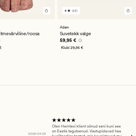
4
(23)
23
arvustust
keskmise
hinnanguga
Adam
4
tmevärviline/roosa
Suvetekk valge
,95 €
Pris_ee
59,95 €
59,95 €
€
Klubi
29,95 €
Olen Hemtexi klient oönud seni kuni see
Tar
on Eestis tegutsenud. Vastupidavad hea
abi
2026-04-25
kvaliteediga tooted, mis kaunistavad mu
ala