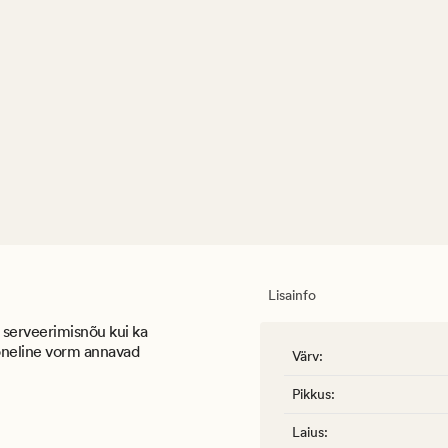
Lisainfo
 serveerimisnõu kui ka
ooneline vorm annavad
Värv
:
Pikkus
:
Laius
: