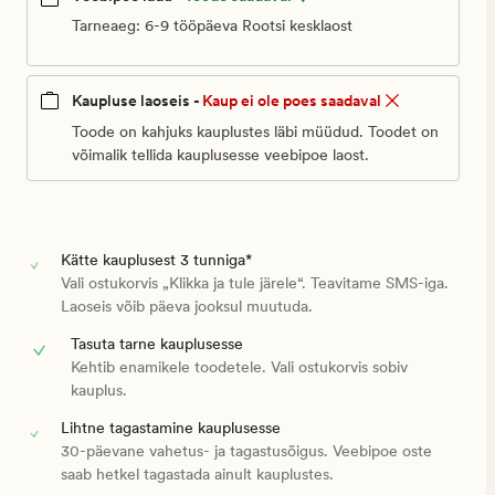
Tarneaeg: 6-9 tööpäeva Rootsi kesklaost
Kaupluse laoseis -
Kaup ei ole poes saadaval
Toode on kahjuks kauplustes läbi müüdud. Toodet on
võimalik tellida kauplusesse veebipoe laost.
Kätte kauplusest 3 tunniga*
Vali ostukorvis „Klikka ja tule järele“. Teavitame SMS-iga.
Laoseis võib päeva jooksul muutuda.
Tasuta tarne kauplusesse
Kehtib enamikele toodetele. Vali ostukorvis sobiv
kauplus.
Lihtne tagastamine kauplusesse
30-päevane vahetus- ja tagastusõigus. Veebipoe oste
saab hetkel tagastada ainult kauplustes.