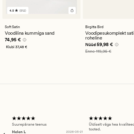
4.5
(512)
512
arvustust
keskmise
hinnanguga
Soft Satin
Birgitta Bird
4.5
Voodilina kummiga sand
Voodipesukomplekt sati
roheline
Pris_ee
74,95 €
74,95 €
Nåværende pris_ee
59
59,98 €
Nüüd
Klubi
37,48 €
Vanlig pris_ee
119,95 €
Enne
119,95 €
Suurepärane teenus
Üldiselt väga hea kvalitee
tooted.
Helen L
2026-05-21