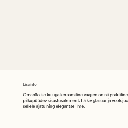
Lisainfo
Omanäolise kujuga keraamiline vaagen on nii praktiline
pilkupüüdev sisustuselement. Läikiv glasuur ja vooluj
sellele ajatu ning elegantse ilme.