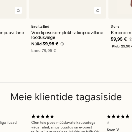
Birgitta Bird
Signe
inpuuvillane
Voodipesukomplekt satiinpuuvillane
Kimono mi
loodusvalge
Pris_ee
59
59,95 €
,98 €
Nåværende pris_ee
39,98 €
39,98 €
Nüüd
Klubi
29,98 
Vanlig pris_ee
79,95 €
Enne
79,95 €
Meie klientide tagasiside
diga ilusad
Olen teie poes müüdavate kaupadega
:)
väga rahul, ainus puudus on e-poest
Sven V
tellitu pika tarneajaga. Muidu on kõik OK.