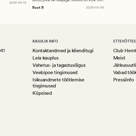
2026-05-13
Reet R
2026-05-08
KASULIK INFO
ETTEVÕTTES
041
Kontaktandmed ja klienditugi
Club Hem
Leia kauplus
Meist
Vahetus- ja tagastusõigus
Jätkusuutl
Veebipoe tingimused
Vabad töö
Isikuandmete töötlemise
Pressiinfo
tingimused
Küpsised