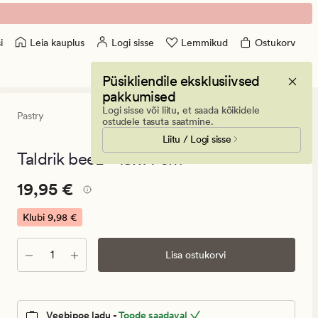
Leia kauplus
Logi sisse
Lemmikud
Ostukorv
i
Püsikliendile eksklusiivsed
pakkumised
Logi sisse või liitu, et saada kõikidele
Pastry
0
(0)
0
ostudele tasuta saatmine.
arvustust
Liitu / Logi sisse
keskmise
hinnangug
Taldrik beež - 18x14 cm
0
Pris_ee
Pris_ee
19,95 €
19,95 €
19,95
€.
Klubi
9,98 €
Klubi
9,98
Kogus
Lisa ostukorvi
€
Veebipoe ladu -
Toode saadaval