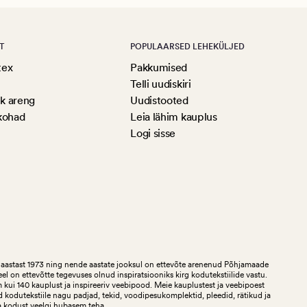
T
POPULAARSED LEHEKÜLJED
tex
Pakkumised
Telli uudiskiri
ik areng
Uudistooted
kohad
Leia lähim kauplus
Logi sisse
aastast 1973 ning nende aastate jooksul on ettevõte arenenud Põhjamaade
teel on ettevõtte tegevuses olnud inspiratsiooniks kirg kodutekstiilide vastu.
ui 140 kauplust ja inspireeriv veebipood. Meie kauplustest ja veebipoest
 kodutekstiile nagu padjad, tekid, voodipesukomplektid, pleedid, rätikud ja
a kodust veelgi hubasem teha.