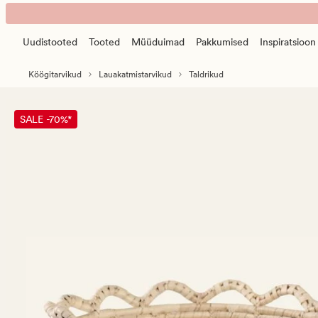
Melda
Animated
kauss
banner.
naturaalne
Uudistooted
Tooted
Müüduimad
Pakkumised
Inspiratsioon
Press
toon
ESCAPE
Köögitarvikud
Lauakatmistarvikud
Taldrikud
to
pause.
SALE -70%*