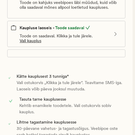
Toode on kahjuks veebipoes läbi müüdud, kuid võib
olla saadaval mõnes allpool loetletud kaupluses.
Kaupluse laoseis -
Toode saadaval
Toode on saadaval. Klikka ja tule järele.
Vali kauplus
Kätte kauplusest 3 tunniga*
Vali ostukorvis „Klikka ja tule järele“. Teavitame SMS-iga.
Laoseis võib päeva jooksul muutuda.
Tasuta tarne kauplusesse
Kehtib enamikele toodetele. Vali ostukorvis sobiv
kauplus.
Lihtne tagastamine kauplusesse
30-päevane vahetus- ja tagastusõigus. Veebipoe oste
saab hetkel tagastada ainult kauplustes.