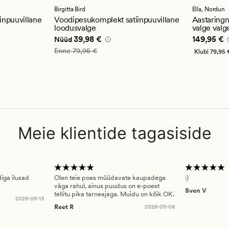
keskmi
hinnan
Birgitta Bird
Ella,
Nordun
4.5
inpuuvillane
Voodipesukomplekt satiinpuuvillane
Aastaringn
loodusvalge
valge valg
,98 €
Nåværende pris_ee
39,98 €
Pris_ee
14
39,98 €
149,95 €
Nüüd
Vanlig pris_ee
79,95 €
Enne
79,95 €
Klubi
79,95 
Meie klientide tagasiside
diga ilusad
Olen teie poes müüdavate kaupadega
:)
väga rahul, ainus puudus on e-poest
Sven V
tellitu pika tarneajaga. Muidu on kõik OK.
2026-05-13
Reet R
2026-05-08