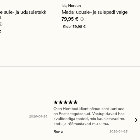
se
keskmise
guga
hinnanguga
Ida,
Nordun
5
e sule- ja udusuletekk
Madal udusle- ja sulepadi valge
e
Pris_ee
79,95 €
79,95 €
9,95 €
Klubi
39,98 €
€
Olen Hemtexi klient oönud seni kuni see
Tar
on Eestis tegutsenud. Vastupidavad hea
abi
2026-04-25
kvaliteediga tooted, mis kaunistavad mu
ala
kodu ja rõõmustavad mu silma.
An
Rena
2026-04-23