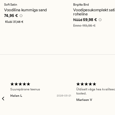
keskmise
hinnanguga
Soft Satin
Birgitta Bird
4.5
Voodilina kummiga sand
Voodipesukomplekt sati
roheline
Pris_ee
74,95 €
74,95 €
Nåværende pris_ee
59
59,98 €
Nüüd
Klubi
37,48 €
Vanlig pris_ee
119,95 €
Enne
119,95 €
Suurepärane teenus
Üldiselt väga hea kvalitee
tooted.
Helen L
2026-05-21
Marleen V