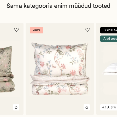
Sama kategooria enim müüdud tooted
-50%
POPULA
Alati soo
4.5
(43)
43
arvustu