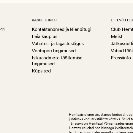
KASULIK INFO
ETTEVÕTTES
041
Kontaktandmed ja klienditugi
Club Hem
Leia kauplus
Meist
Vahetus- ja tagastusõigus
Jätkusuutl
Veebipoe tingimused
Vabad töö
Isikuandmete töötlemise
Pressiinfo
tingimused
Küpsised
Hemtexis oleme sisustanud kodusid juba 
juhtivaks kodutekstiiliettevõtteks.
Sellel 
Tänaseks on Hemtexil Põhjamaades enam k
Hemtex.ee leiad hea hinnaga kvaliteetseid
laudlinad ning palju muudki, millega om