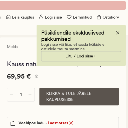
Leia kauplus
Logi sisse
Lemmikud
Ostukorv
i
Püsikliendile eksklusiivsed
pakkumised
Logi sisse või liitu, et saada kõikidele
Melda
0
(0)
0
ostudele tasuta saatmine.
arvustust
Liitu / Logi sisse
keskmise
hinnangug
Kauss naturaalne toon - ø36 h18,5 cm
0
Pris_ee
Pris_ee
69,95 €
69,95 €
69,95
€.
KLIKKA & TULE JÄRELE
Kogus
Vanlig
KAUPLUSESSE
pris_ee
69,95
€
Veebipoe ladu -
Laost otsas