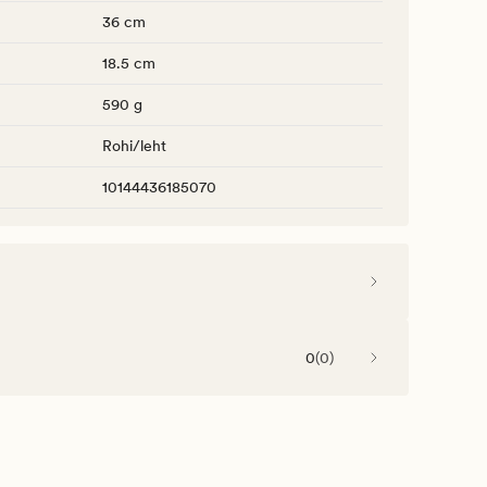
36 cm
18.5 cm
590 g
Rohi/leht
10144436185070
0
(
0
)