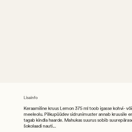
Lisainfo
Keraamiline kruus Lemon 375 ml toob igasse kohvi- või 
meeleolu. Pilkupüüdev sidrunimuster annab kruusile er
tagab kindla haarde. Mahukas suurus sobib suurepärase
šokolaadi nauti...