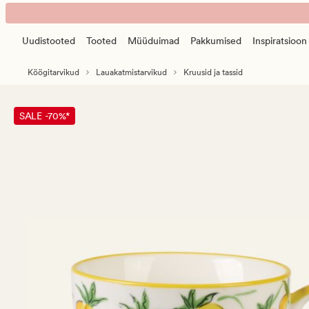
Lemon
Animated
kruus
banner.
kollane
Uudistooted
Tooted
Müüduimad
Pakkumised
Inspiratsioon
Press
ESCAPE
Köögitarvikud
Lauakatmistarvikud
Kruusid ja tassid
to
pause.
SALE -70%*