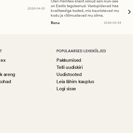
Olen Hemtexi klient oönud seni kuni see
Tar
on Eestis tegutsenud. Vastupidavad hea
abi
2026-04-25
kvaliteediga tooted, mis kaunistavad mu
ala
kodu ja rõõmustavad mu silma.
An
Rena
2026-04-23
T
POPULAARSED LEHEKÜLJED
tex
Pakkumised
Telli uudiskiri
ik areng
Uudistooted
kohad
Leia lähim kauplus
Logi sisse