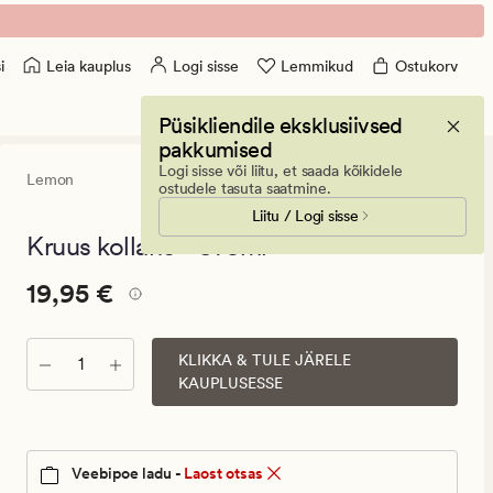
Leia kauplus
Logi sisse
Lemmikud
Ostukorv
i
Püsikliendile eksklusiivsed
pakkumised
Logi sisse või liitu, et saada kõikidele
Lemon
0
(0)
0
ostudele tasuta saatmine.
arvustust
Liitu / Logi sisse
keskmise
hinnangug
Kruus kollane - 375ml
0
Pris_ee
Pris_ee
19,95 €
19,95 €
19,95
€.
KLIKKA & TULE JÄRELE
Kogus
Vanlig
KAUPLUSESSE
pris_ee
19,95
€
Veebipoe ladu -
Laost otsas