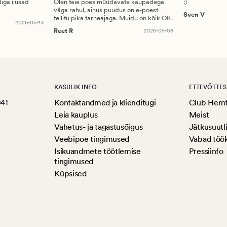
diga ilusad
Olen teie poes müüdavate kaupadega
:)
väga rahul, ainus puudus on e-poest
Sven V
tellitu pika tarneajaga. Muidu on kõik OK.
2026-05-13
Reet R
2026-05-08
KASULIK INFO
ETTEVÕTTES
041
Kontaktandmed ja klienditugi
Club Hem
Leia kauplus
Meist
Vahetus- ja tagastusõigus
Jätkusuutl
Veebipoe tingimused
Vabad töö
Isikuandmete töötlemise
Pressiinfo
tingimused
Küpsised