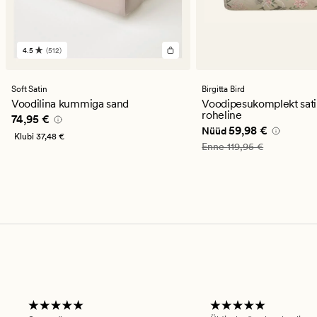
4.5
(512)
512
arvustust
keskmise
hinnanguga
Soft Satin
Birgitta Bird
4.5
Voodilina kummiga sand
Voodipesukomplekt sati
roheline
Pris_ee
74,95 €
74,95 €
Nåværende pris_ee
59
59,98 €
Nüüd
Klubi
37,48 €
Vanlig pris_ee
119,95 €
Enne
119,95 €