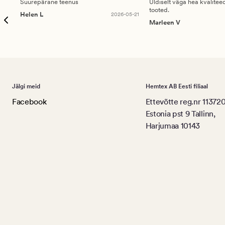
Suurepärane teenus
Üldiselt väga hea kvalitee
tooted.
Helen L
2026-05-21
Marleen V
Jälgi meid
Hemtex AB Eesti filiaal
Facebook
Ettevõtte reg.nr 11372
Estonia pst 9 Tallinn,
Harjumaa 10143