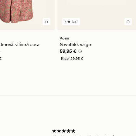
4
(23)
23
arvustust
keskmise
hinnanguga
Adam
4
tmevärviline/roosa
Suvetekk valge
,95 €
Pris_ee
59,95 €
59,95 €
€
Klubi
29,95 €