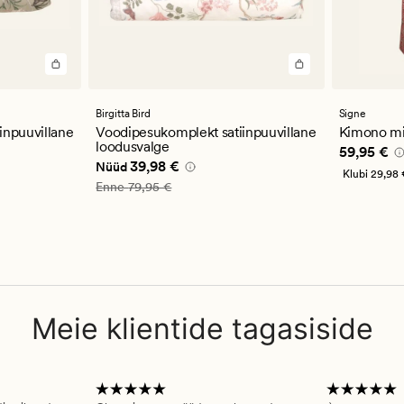
Birgitta Bird
Signe
inpuuvillane
Voodipesukomplekt satiinpuuvillane
Kimono mi
loodusvalge
Pris_ee
59
59,95 €
,98 €
Nåværende pris_ee
39,98 €
39,98 €
Nüüd
Klubi
29,98 
Vanlig pris_ee
79,95 €
Enne
79,95 €
Meie klientide tagasiside