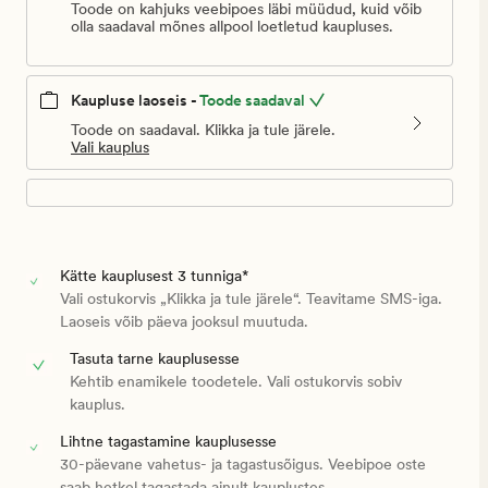
Toode on kahjuks veebipoes läbi müüdud, kuid võib
olla saadaval mõnes allpool loetletud kaupluses.
Kaupluse laoseis -
Toode saadaval
Toode on saadaval. Klikka ja tule järele.
Vali kauplus
Kätte kauplusest 3 tunniga*
Vali ostukorvis „Klikka ja tule järele“. Teavitame SMS-iga.
Laoseis võib päeva jooksul muutuda.
Tasuta tarne kauplusesse
Kehtib enamikele toodetele. Vali ostukorvis sobiv
kauplus.
Lihtne tagastamine kauplusesse
30-päevane vahetus- ja tagastusõigus. Veebipoe oste
saab hetkel tagastada ainult kauplustes.