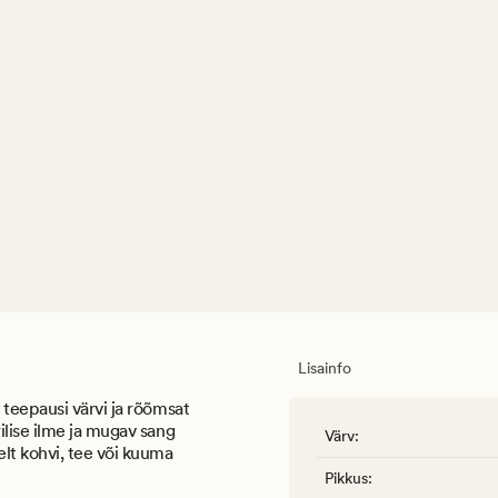
Lisainfo
teepausi värvi ja rõõmsat
ilise ilme ja mugav sang
Värv
:
lt kohvi, tee või kuuma
Pikkus
: