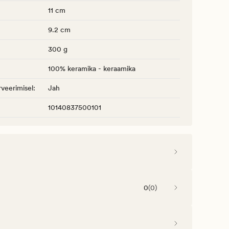
11 cm
9.2 cm
300 g
100% keramika - keraamika
veerimisel
:
Jah
10140837500101
0
(
0
)