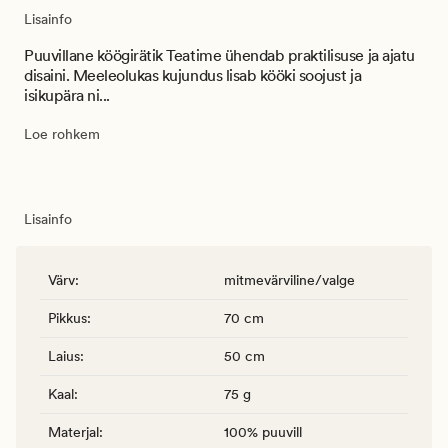
Lisainfo
Puuvillane köögirätik Teatime ühendab praktilisuse ja ajatu
disaini. Meeleolukas kujundus lisab kööki soojust ja
isikupära ni...
Loe rohkem
Lisainfo
Värv
:
mitmevärviline/valge
Pikkus
:
70 cm
Laius
:
50 cm
Kaal
:
75 g
Materjal
:
100% puuvill