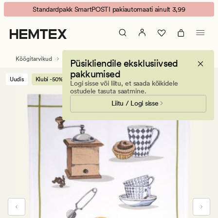
Teatime
Animated
Standardpakk SmartPOSTI pakiautomaati ainult 3,99
köögirätik
banner.
mitmevärviline/valge
Press
ESCAPE
to
Köögitarvikud
Köögirätikud
Püsikliendile eksklusiivsed
pause.
pakkumised
Uudis
Klubi -50%
Logi sisse või liitu, et saada kõikidele
ostudele tasuta saatmine.
Liitu / Logi sisse