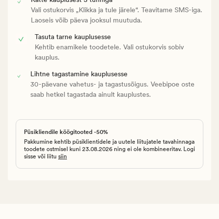
Vali ostukorvis „Klikka ja tule järele“. Teavitame SMS-iga.
Laoseis võib päeva jooksul muutuda.
Tasuta tarne kauplusesse
Kehtib enamikele toodetele. Vali ostukorvis sobiv
kauplus.
Lihtne tagastamine kauplusesse
30-päevane vahetus- ja tagastusõigus. Veebipoe oste
saab hetkel tagastada ainult kauplustes.
Püsikliendile köögitooted -50%
Pakkumine kehtib püsiklientidele ja uutele liitujatele tavahinnaga
toodete ostmisel kuni 23.08.2026 ning ei ole kombineeritav. Logi
sisse või liitu
siin