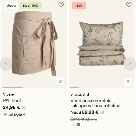
Uudis
Klubi -50%
-50%
Vibeke
Birgitta Bird
Põll beež
Voodipesukomplekt
satiinpuuvillane roheline
Pris_ee
24,95 €
24,95 €
Nåværende pris_ee
59,98 €
59,98 €
Nüüd
Klubi
12,48 €
Vanlig pris_ee
119,95 €
Enne
119,95 €