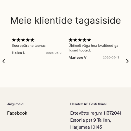
Meie klientide tagasiside
Suurepärane teenus
Üldiselt väga hea kvaliteediga
Ole
ilusad tooted.
kau
Helen L
2026-05-21
puu
Marleen V
2026-05-13
tar
Ree
Jälgi meid
Hemtex AB Eesti filiaal
Facebook
Ettevõtte reg.nr 11372041
Estonia pst 9 Tallinn,
Harjumaa 10143