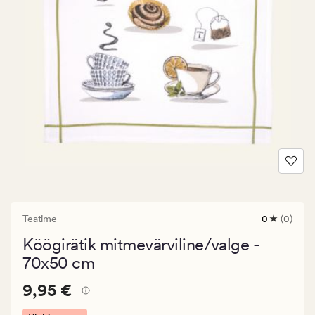
Teatime
0
(0)
0
arvustust
Köögirätik mitmevärviline/valge -
keskmise
hinnangug
70x50 cm
0
Pris_ee
Pris_ee
9,95 €
9,95 €
9,95