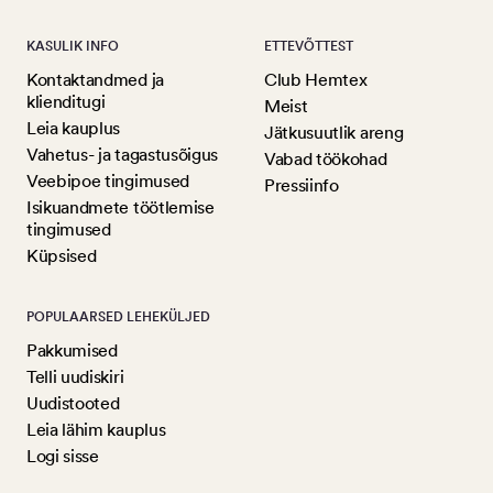
KASULIK INFO
ETTEVÕTTEST
Kontaktandmed ja
Club Hemtex
klienditugi
Meist
Leia kauplus
Jätkusuutlik areng
Vahetus- ja tagastusõigus
Vabad töökohad
Veebipoe tingimused
Pressiinfo
Isikuandmete töötlemise
tingimused
Küpsised
POPULAARSED LEHEKÜLJED
Pakkumised
Telli uudiskiri
Uudistooted
Leia lähim kauplus
Logi sisse