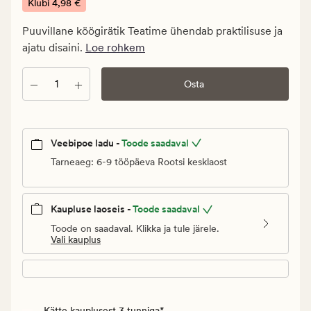
€.
Klubi
4,98 €
Klubi
Puuvillane köögirätik Teatime ühendab praktilisuse ja
4,98
ajatu disaini.
Loe rohkem
€
Kogus
Osta
Veebipoe ladu -
Toode saadaval
Tarneaeg: 6-9 tööpäeva Rootsi kesklaost
Kaupluse laoseis -
Toode saadaval
Toode on saadaval. Klikka ja tule järele.
Vali kauplus
Kätte kauplusest 3 tunniga*