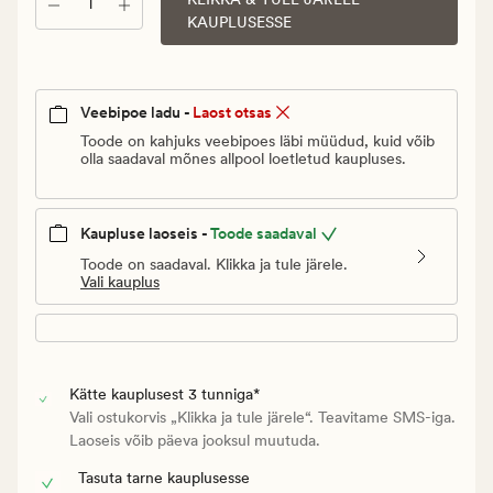
Kogus
Vanlig
KAUPLUSESSE
pris_ee
49,95
€
Veebipoe ladu -
Laost otsas
Toode on kahjuks veebipoes läbi müüdud, kuid võib
olla saadaval mõnes allpool loetletud kaupluses.
Kaupluse laoseis -
Toode saadaval
Toode on saadaval. Klikka ja tule järele.
Vali kauplus
Kätte kauplusest 3 tunniga*
Vali ostukorvis „Klikka ja tule järele“. Teavitame SMS-iga.
Laoseis võib päeva jooksul muutuda.
Tasuta tarne kauplusesse