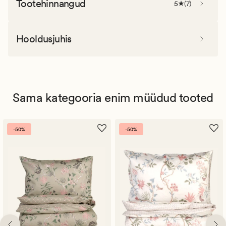
Tootehinnangud
5
(
7
)
Hooldusjuhis
Sama kategooria enim müüdud tooted
-50%
-50%