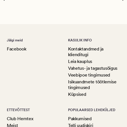
Ree
Jälgi meid
KASULIK INFO
Facebook
Kontaktandmed ja
klienditugi
Leia kauplus
Vahetus- ja tagastusõigus
Veebipoe tingimused
Isikuandmete töötlemise
tingimused
Küpsised
ETTEVÕTTEST
POPULAARSED LEHEKÜLJED
Club Hemtex
Pakkumised
Meist
Telli uudiskiri