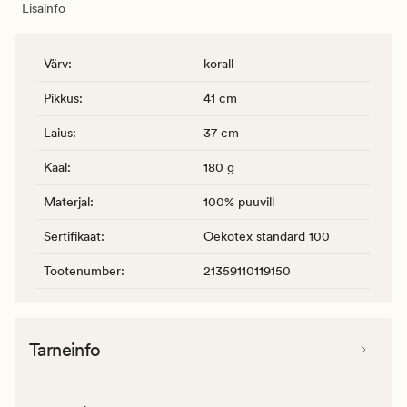
Lisainfo
Värv
:
korall
Pikkus
:
41 cm
Laius
:
37 cm
Kaal
:
180 g
Materjal
:
100% puuvill
Sertifikaat
:
Oekotex standard 100
Tootenumber
:
21359110119150
Tarneinfo