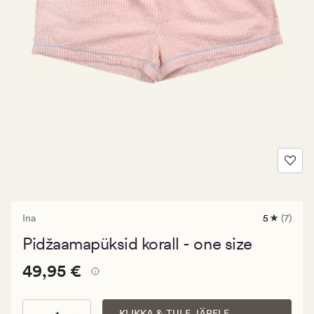
Ina
5
(7)
7
arvustust
Pidžaamapüksid korall - one size
keskmise
hinnangu
Pris_ee
Pris_ee
49,95 €
5
49,95 €
49,95
€.
KLIKKA & TULE JÄRELE