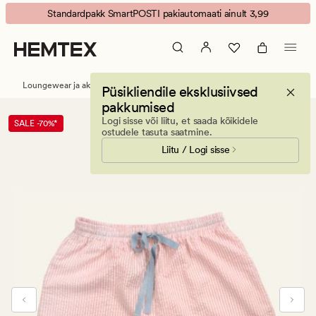
Ina
Animated
Standardpakk SmartPOSTI pakiautomaati ainult 3,99
Pidžaamapüksid
banner.
korall
Press
ESCAPE
to
Loungewear ja aksessuaarid
Kimonod ja pidžaamad
Püsikliendile eksklusiivsed
pause.
pakkumised
Logi sisse või liitu, et saada kõikidele
SALE -70%*
ostudele tasuta saatmine.
Liitu / Logi sisse