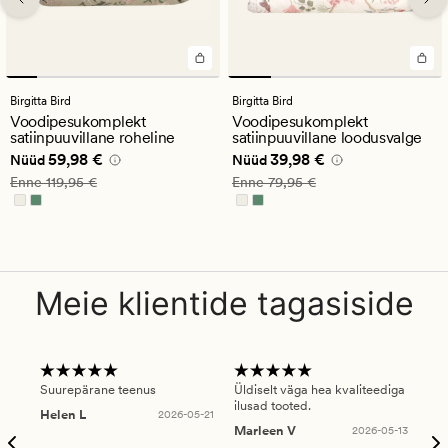
Birgitta Bird
Birgitta Bird
Voodipesukomplekt
Voodipesukomplekt
satiinpuuvillane roheline
satiinpuuvillane loodusvalge
Nåværende pris_ee
59,98 €
Nåværende pris_ee
39,98 €
59,98 €
39,98 €
Nüüd
Nüüd
Vanlig pris_ee
119,95 €
Vanlig pris_ee
79,95 €
Enne
119,95 €
Enne
79,95 €
Meie klientide tagasiside
Suurepärane teenus
Üldiselt väga hea kvaliteediga
Ole
ilusad tooted.
kau
Helen L
2026-05-21
puu
Marleen V
2026-05-13
tar