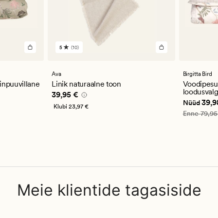
5
(10)
10
arvustust
keskmise
hinnanguga
Ava
Birgitta Bird
5
inpuuvillane
Linik naturaalne toon
Voodipesuk
loodusval
Pris_ee
39,95 €
39,95 €
,98 €
Nåværend
39,9
Nüüd
Klubi
23,97 €
Vanlig pris
Enne
79,95
Meie klientide tagasiside