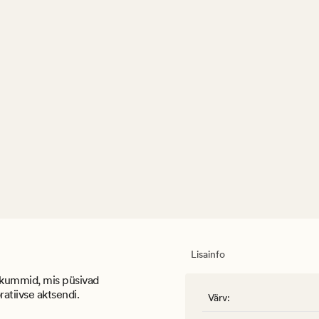
Lisainfo
sekummid, mis püsivad
ratiivse aktsendi.
Värv
: