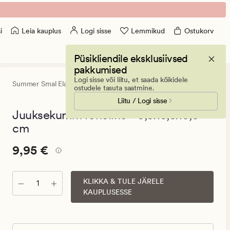
Leia kauplus
Logi sisse
Lemmikud
Ostukorv
i
Püsikliendile eksklusiivsed
pakkumised
Logi sisse või liitu, et saada kõikidele
Summer Smal Elastic- 3 pack
0
(0)
0
ostudele tasuta saatmine.
arvustust
Liitu / Logi sisse
keskmise
hinnangug
Juuksekumm roheline - 6,5x6,5x0,5
0
cm
Pris_ee
Pris_ee
9,95 €
9,95 €
9,95
€.
KLIKKA & TULE JÄRELE
Kogus
Vanlig
KAUPLUSESSE
pris_ee
9,95
€