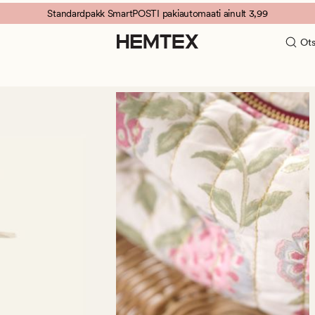
Standardpakk SmartPOSTI pakiautomaati ainult 3,99
Ots