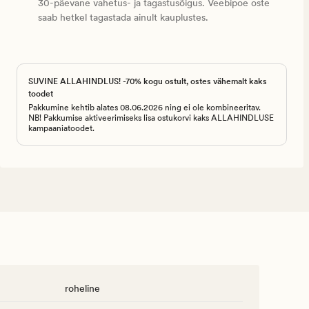
30-päevane vahetus- ja tagastusõigus. Veebipoe oste
saab hetkel tagastada ainult kauplustes.
SUVINE ALLAHINDLUS! -70% kogu ostult, ostes vähemalt kaks
toodet
Pakkumine kehtib alates 08.06.2026 ning ei ole kombineeritav.
NB! Pakkumise aktiveerimiseks lisa ostukorvi kaks ALLAHINDLUSE
kampaaniatoodet.
roheline