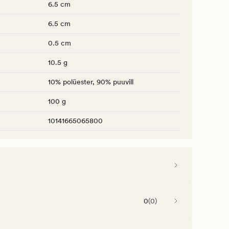
6.5 cm
6.5 cm
0.5 cm
10.5 g
10% polüester, 90% puuvill
100 g
10141665065800
0
(
0
)