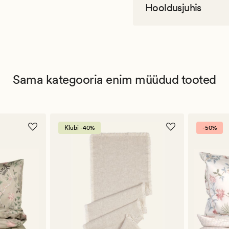
Hooldusjuhis
Sama kategooria enim müüdud tooted
Klubi -40%
-50%