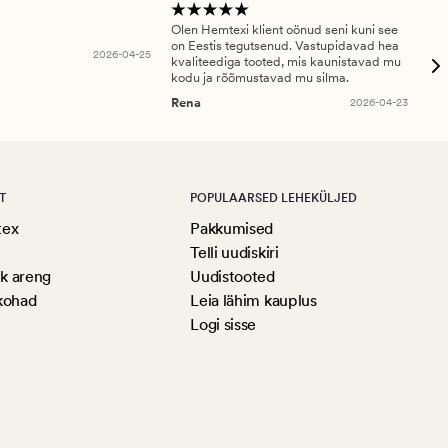
Olen Hemtexi klient oönud seni kuni see
Tar
on Eestis tegutsenud. Vastupidavad hea
abi
2026-04-25
kvaliteediga tooted, mis kaunistavad mu
ala
kodu ja rõõmustavad mu silma.
An
Rena
2026-04-23
T
POPULAARSED LEHEKÜLJED
tex
Pakkumised
Telli uudiskiri
ik areng
Uudistooted
kohad
Leia lähim kauplus
Logi sisse