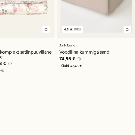
4.5
(512)
512
arvustust
keskmise
hinnanguga
Soft Satin
4.5
omplekt satiinpuuvillane
Voodilina kummiga sand
ge
Pris_ee
74,95 €
74,95 €
e pris_ee
39,98 €
8 €
Klubi
37,48 €
_ee
79,95 €
 €