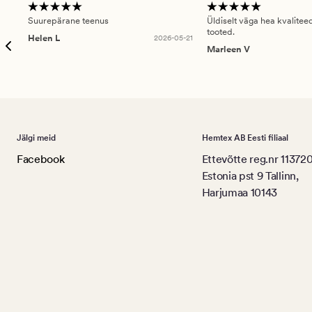
Suurepärane teenus
Üldiselt väga hea kvalitee
tooted.
Helen L
2026-05-21
Marleen V
Jälgi meid
Hemtex AB Eesti filiaal
Facebook
Ettevõtte reg.nr 11372
Estonia pst 9 Tallinn,
Harjumaa 10143