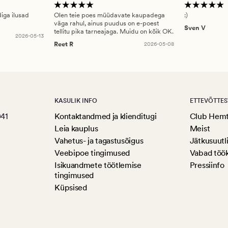
diga ilusad
Olen teie poes müüdavate kaupadega
:)
väga rahul, ainus puudus on e-poest
Sven V
tellitu pika tarneajaga. Muidu on kõik OK.
2026-05-13
Reet R
2026-05-08
KASULIK INFO
ETTEVÕTTES
041
Kontaktandmed ja klienditugi
Club Hem
Leia kauplus
Meist
Vahetus- ja tagastusõigus
Jätkusuutl
Veebipoe tingimused
Vabad töö
Isikuandmete töötlemise
Pressiinfo
tingimused
Küpsised