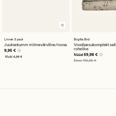
Linnen 3 pack
Birgitta Bird
Juuksekumm mitmevärviline/roosa
Voodipesukomplekt sati
roheline
Pris_ee
9,95 €
9,95 €
Nåværende pris_ee
59
59,98 €
Nüüd
Klubi
4,98 €
Vanlig pris_ee
119,95 €
Enne
119,95 €