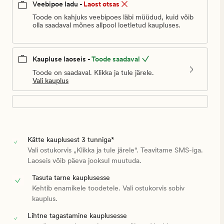
Veebipoe ladu -
Laost otsas
Toode on kahjuks veebipoes läbi müüdud, kuid võib
olla saadaval mõnes allpool loetletud kaupluses.
Kaupluse laoseis -
Toode saadaval
Toode on saadaval. Klikka ja tule järele.
Vali kauplus
Kätte kauplusest 3 tunniga*
Vali ostukorvis „Klikka ja tule järele“. Teavitame SMS-iga.
Laoseis võib päeva jooksul muutuda.
Tasuta tarne kauplusesse
Kehtib enamikele toodetele. Vali ostukorvis sobiv
kauplus.
Lihtne tagastamine kauplusesse