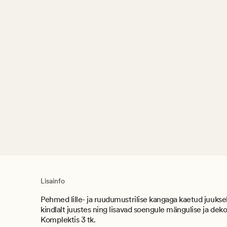
Lisainfo
Pehmed lille- ja ruudumustrilise kangaga kaetud juuk
kindlalt juustes ning lisavad soengule mängulise ja deko
Komplektis 3 tk.