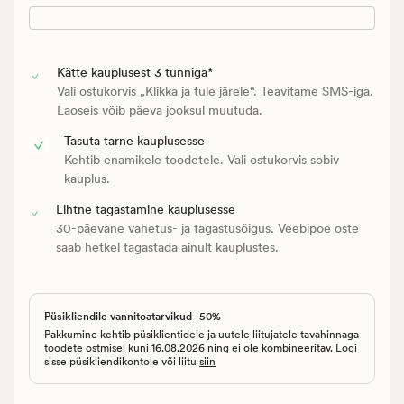
Kätte kauplusest 3 tunniga*
Vali ostukorvis „Klikka ja tule järele“. Teavitame SMS-iga.
Laoseis võib päeva jooksul muutuda.
Tasuta tarne kauplusesse
Kehtib enamikele toodetele. Vali ostukorvis sobiv
kauplus.
Lihtne tagastamine kauplusesse
30-päevane vahetus- ja tagastusõigus. Veebipoe oste
saab hetkel tagastada ainult kauplustes.
Püsikliendile vannitoatarvikud -50%
Pakkumine kehtib püsiklientidele ja uutele liitujatele tavahinnaga
toodete ostmisel kuni 16.08.2026 ning ei ole kombineeritav. Logi
sisse püsikliendikontole või liitu
siin