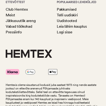
ETTEVÕTTEST
POPULAARSED LEHEKÜLJED
Club Hemtex
Pakkumised
Meist
Telli uudiskiri
Jätkusuutlik areng
Uudistooted
Vabad töökohad
Leia lähim kauplus
Pressiinfo
Logi sisse
Hemtexis oleme sisustanud kodusid juba aastast 1973 ning nende aastate
jooksul on ettevõte arenenud Põhjamaade juhtivaks
kodutekstiiliettevõtteks.
Sellel teel on ettevõtte tegevuses olnud
inspiratsiooniks kirg kodutekstiilide vastu. Tänaseks on Hemtexil
Põhjamaades enam kui 140 kauplust ja inspireeriv veebipood. Meie
kauplustest ja veebipoest Hemtex.ee leiad hea hinnaga kvaliteetseid