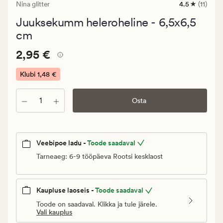
Nina glitter
4.5
(11)
11
arvustust
Juuksekumm heleroheline - 6,5x6,5
keskmise
hinnanguga
cm
4.5
Pris_ee
Pris_ee
2,95 €
2,95 €
2,95
€.
Klubi
1,48 €
Klubi
1,48
Kogus
Osta
€
Veebipoe ladu -
Toode saadaval
Tarneaeg: 6-9 tööpäeva Rootsi kesklaost
Kaupluse laoseis -
Toode saadaval
Toode on saadaval. Klikka ja tule järele.
Vali kauplus