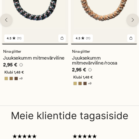
4.5
(11)
4.5
(11)
11
11
arvustust
arvustust
keskmise
keskmise
Nina glitter
Nina glitter
hinnanguga
hinnanguga
Juuksekumm mitmevärviline
Juuksekumm
4.5
4.5
mitmevärviline/roosa
Pris_ee
2,95 €
2,95 €
Pris_ee
2,95 €
2,95 €
Klubi
1,48 €
Klubi
1,48 €
+
9
Saadaval rohkemates värvitoonides
+
9
Saadaval rohkemates värvitoonides
Meie klientide tagasiside