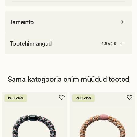
Tarneinfo
Tootehinnangud
4.5
(
11
)
Sama kategooria enim müüdud tooted
Klubi -50%
Klubi -50%