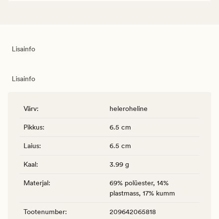
Lisainfo
Lisainfo
Värv
:
heleroheline
Pikkus
:
6.5 cm
Laius
:
6.5 cm
Kaal
:
3.99 g
Materjal
:
69% polüester, 14%
plastmass, 17% kumm
Tootenumber
:
209642065818