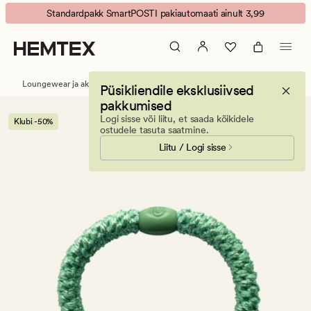
Nina
Animated
Standardpakk SmartPOSTI pakiautomaati ainult 3,99
glitter
banner.
Juuksekumm
Press
heleroheline
ESCAPE
to
Loungewear ja aksessuaarid
Juukseaksessuaarid
Püsikliendile eksklusiivsed
pause.
pakkumised
Logi sisse või liitu, et saada kõikidele
Klubi -50%
ostudele tasuta saatmine.
Liitu / Logi sisse