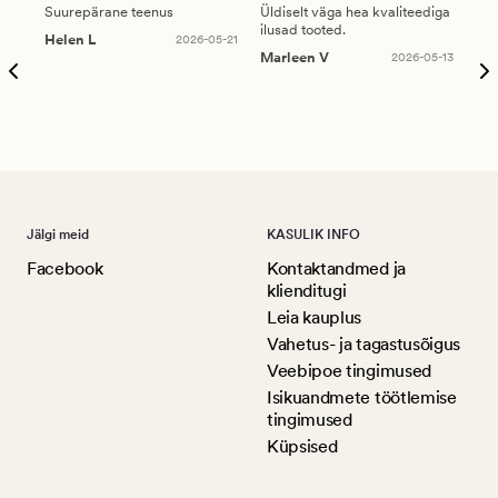
Suurepärane teenus
Üldiselt väga hea kvaliteediga
Ole
ilusad tooted.
kau
Helen L
2026-05-21
puu
Marleen V
2026-05-13
tar
Ree
Jälgi meid
KASULIK INFO
Facebook
Kontaktandmed ja
klienditugi
Leia kauplus
Vahetus- ja tagastusõigus
Veebipoe tingimused
Isikuandmete töötlemise
tingimused
Küpsised