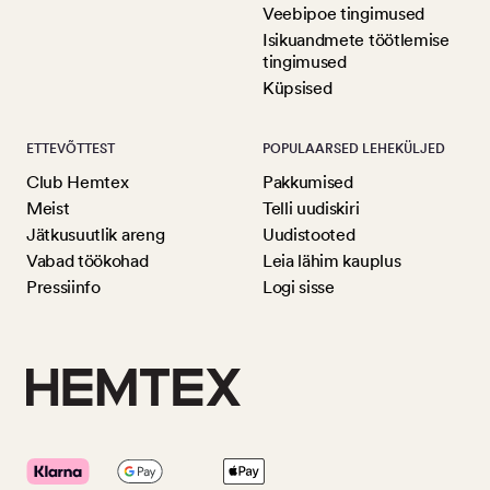
Veebipoe tingimused
Isikuandmete töötlemise
tingimused
Küpsised
ETTEVÕTTEST
POPULAARSED LEHEKÜLJED
Club Hemtex
Pakkumised
Meist
Telli uudiskiri
Jätkusuutlik areng
Uudistooted
Vabad töökohad
Leia lähim kauplus
Pressiinfo
Logi sisse