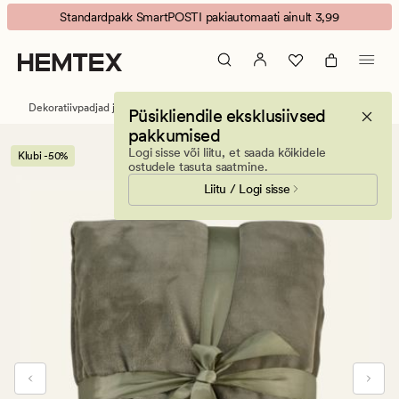
Ted
Animated
Standardpakk SmartPOSTI pakiautomaati ainult 3,99
fliispleed
banner.
oliiviroheline
Press
ESCAPE
to
Dekoratiivpadjad ja pleedid
Pleedid
Fliispleedid
Püsikliendile eksklusiivsed
pause.
pakkumised
Logi sisse või liitu, et saada kõikidele
Klubi -50%
ostudele tasuta saatmine.
Liitu / Logi sisse