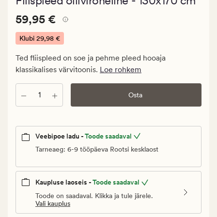
Fliispleed oliiviroheline - 130x170 cm
keskmise
hinnanguga
Pris_ee
Pris_ee
59,95 €
4.5
59,95 €
59,95
€.
Klubi
29,98 €
Klubi
Ted fliispleed on soe ja pehme pleed hooaja
29,98
klassikalises värvitoonis.
Loe rohkem
€
Kogus
Osta
Veebipoe ladu -
Toode saadaval
Tarneaeg: 6-9 tööpäeva Rootsi kesklaost
Kaupluse laoseis -
Toode saadaval
Toode on saadaval. Klikka ja tule järele.
Vali kauplus