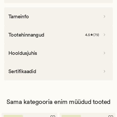
Tarneinfo
Tootehinnangud
4.5
(
79
)
Hooldusjuhis
Sertifikaadid
Sama kategooria enim müüdud tooted