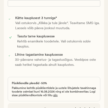
Kätte kauplusest 3 tunniga*
Vali ostukorvis „Klikka ja tule järele“. Teavitame SMS-iga.
Laoseis võib päeva jooksul muutuda.
Tasuta tarne kauplusesse
Kehtib enamikele toodetele. Vali ostukorvis sobiv
kauplus.
Lihtne tagastamine kauplusesse
30-päevane vahetus- ja tagastusõigus. Veebipoe oste
saab hetkel tagastada ainult kauplustes.
Püsikliendile pleedid -50%
Pakkumine kehtib püsiklientidele ja uutele liitujatele tavahinnaga
toodete ostmisel kuni 16.08.2026 ning ei ole kombineeritav. Logi
sisse püsikliendikontole või liitu
siin