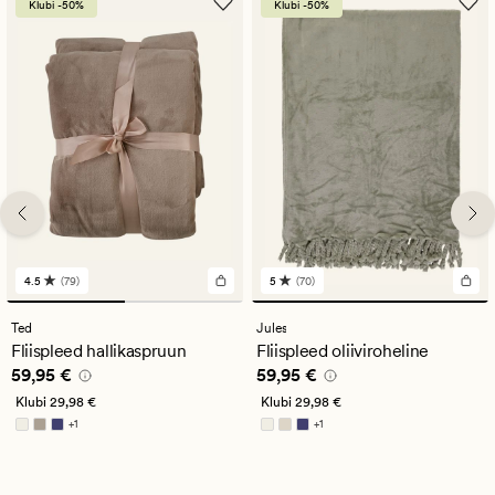
Klubi -50%
Klubi -50%
4.5
(79)
5
(70)
79
70
arvustust
arvustust
keskmise
keskmise
Ted
Jules
hinnanguga
hinnanguga
Fliispleed hallikaspruun
Fliispleed oliiviroheline
4.5
5
Pris_ee
59,95 €
Pris_ee
59,95 €
59,95 €
59,95 €
Klubi
29,98 €
Klubi
29,98 €
+
1
+
1
Saadaval rohkemates värvitoonides
Saadaval rohkemates värvitoonides