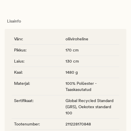
Lisainfo
Värv
:
oliiviroheline
Pikkus
:
170 cm
Laius
:
130 cm
Kaal
:
1480 g
Materjal
:
100% Polüester -
Taaskasutatud
Sertifikaat
:
Global Recycled Standard
(GRS), Oekotex standard
100
Tootenumber
:
211228170848