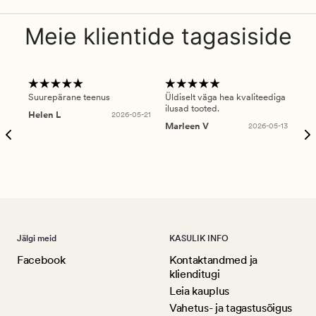
Meie klientide tagasiside
Suurepärane teenus
Üldiselt väga hea kvaliteediga
Ole
ilusad tooted.
kau
Helen L
2026-05-21
puu
Marleen V
2026-05-13
tar
Ree
Jälgi meid
KASULIK INFO
Facebook
Kontaktandmed ja
klienditugi
Leia kauplus
Vahetus- ja tagastusõigus