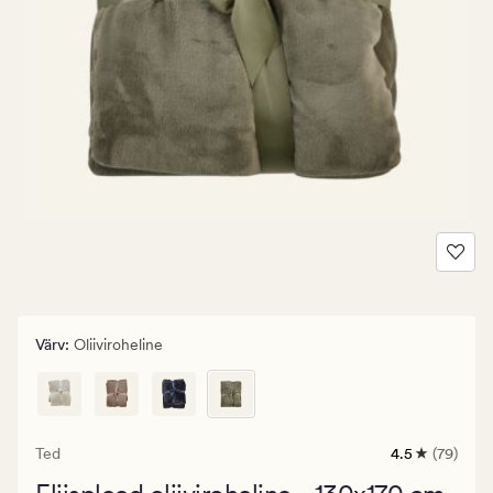
Värv
:
Oliiviroheline
Ted
4.5
(79)
79
arvustust