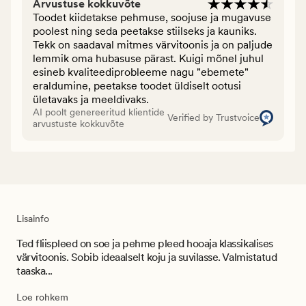
Arvustuse kokkuvõte
Toodet kiidetakse pehmuse, soojuse ja mugavuse
poolest ning seda peetakse stiilseks ja kauniks.
Tekk on saadaval mitmes värvitoonis ja on paljude
lemmik oma hubasuse pärast. Kuigi mõnel juhul
esineb kvaliteediprobleeme nagu "ebemete"
eraldumine, peetakse toodet üldiselt ootusi
ületavaks ja meeldivaks.
AI poolt genereeritud klientide
Verified by Trustvoice
arvustuste kokkuvõte
Lisainfo
Ted fliispleed on soe ja pehme pleed hooaja klassikalises
värvitoonis. Sobib ideaalselt koju ja suvilasse. Valmistatud
taaska...
Loe rohkem