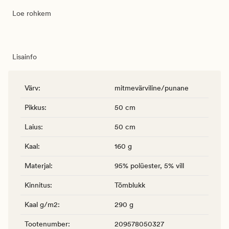
Loe rohkem
Lisainfo
Värv
:
mitmevärviline/punane
Pikkus
:
50 cm
Laius
:
50 cm
Kaal
:
160 g
Materjal
:
95% polüester, 5% vill
Kinnitus
:
Tõmblukk
Kaal g/m2
:
290 g
Tootenumber
:
209578050327