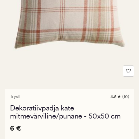
Trysil
4.5
(10)
10
arvustust
Dekoratiivpadja kate
keskmise
hinnanguga
mitmevärviline/punane - 50x50 cm
4.5
Pris_ee
Pris_ee
6 €
6 €
6