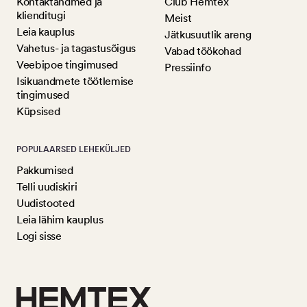
Kontaktandmed ja
Club Hemtex
klienditugi
Meist
Leia kauplus
Jätkusuutlik areng
Vahetus- ja tagastusõigus
Vabad töökohad
Veebipoe tingimused
Pressiinfo
Isikuandmete töötlemise
tingimused
Küpsised
POPULAARSED LEHEKÜLJED
Pakkumised
Telli uudiskiri
Uudistooted
Leia lähim kauplus
Logi sisse