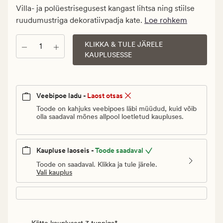
€.
Villa- ja polüestrisegusest kangast lihtsa ning stiilse
Vanlig
ruudumustriga dekoratiivpadja kate.
Loe rohkem
pris_ee
6
KLIKKA & TULE JÄRELE
Kogus
€
KAUPLUSESSE
Veebipoe ladu -
Laost otsas
Toode on kahjuks veebipoes läbi müüdud, kuid võib
olla saadaval mõnes allpool loetletud kaupluses.
Kaupluse laoseis -
Toode saadaval
Toode on saadaval. Klikka ja tule järele.
Vali kauplus
Kätte kauplusest 3 tunniga*