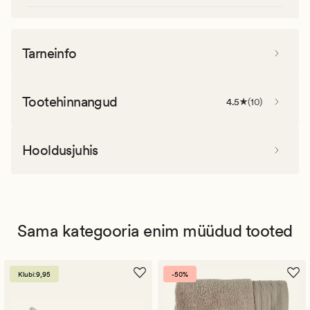
Tarneinfo
Tootehinnangud
4.5
(
10
)
Hooldusjuhis
Sama kategooria enim müüdud tooted
Klubi:9,95
-50%