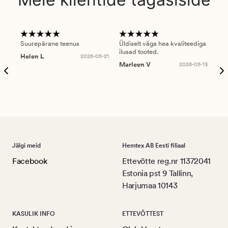
Suurepärane teenus
Üldiselt väga hea kvaliteediga
Ole
ilusad tooted.
kau
Helen L
2026-05-21
puu
Marleen V
2026-05-13
tar
Ree
Jälgi meid
Hemtex AB Eesti filiaal
Facebook
Ettevõtte reg.nr 11372041
Estonia pst 9 Tallinn,
Harjumaa 10143
KASULIK INFO
ETTEVÕTTEST