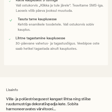
Vali ostukorvis „Klikka ja tule järele“. Teavitame SMS-iga.
Laoseis võib päeva jooksul muutuda.
Tasuta tarne kauplusesse
Kehtib enamikele toodetele. Vali ostukorvis sobiv
kauplus.
Lihtne tagastamine kauplusesse
30-päevane vahetus- ja tagastusõigus. Veebipoe oste
saab hetkel tagastada ainult kauplustes.
Lisainfo
Villa- ja polüestrisegusest kangast lihtsa ning stiilse
ruudumustriga dekoratiivpadja kate. Sobita
harmoneeruvates värvitooni...